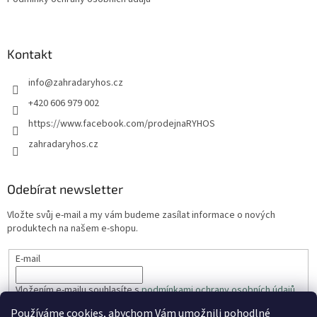
Kontakt
info
@
zahradaryhos.cz
+420 606 979 002
https://www.facebook.com/prodejnaRYHOS
zahradaryhos.cz
Odebírat newsletter
Vložte svůj e-mail a my vám budeme zasílat informace o nových
produktech na našem e-shopu.
E-mail
Vložením e-mailu souhlasíte s
podmínkami ochrany osobních údajů
Používáme cookies, abychom Vám umožnili pohodlné