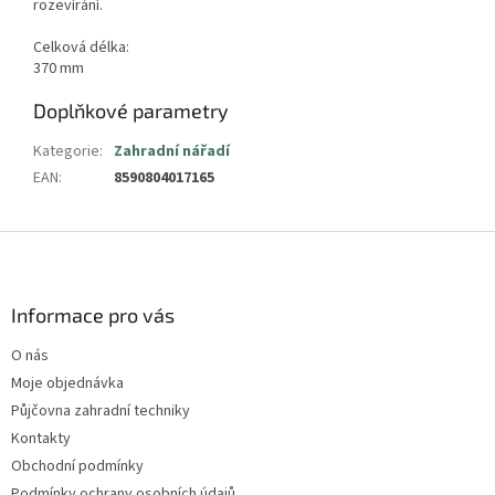
rozevírání.
Celková délka:
370 mm
Doplňkové parametry
Kategorie
:
Zahradní nářadí
EAN
:
8590804017165
Z
á
p
a
Informace pro vás
t
O nás
í
Moje objednávka
Půjčovna zahradní techniky
Kontakty
Obchodní podmínky
Podmínky ochrany osobních údajů