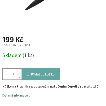
199 Kč
164,46 Kč bez DPH
Měrná
Skladem
(1 ks)
cena:
Přidat do košíku
Nůžky na trávník
s postupným natočením čepelí v rozsahu 180°
.
Detailní informace