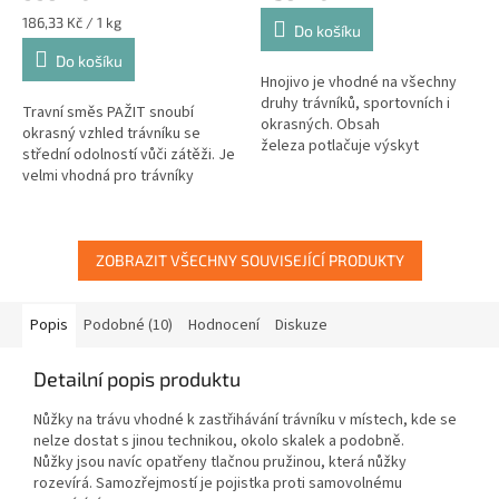
Měrná
186,33 Kč / 1 kg
Do košíku
cena:
Do košíku
Hnojivo je vhodné na všechny
druhy trávníků, sportovních i
Travní směs PAŽIT snoubí
okrasných. Obsah
okrasný vzhled trávníku se
železa potlačuje výskyt
střední odolností vůči zátěži. Je
mechu v trávníku.
velmi vhodná pro trávníky
u rodinných domů či hřiště.
Hmotnost balení: 3kg
ZOBRAZIT VŠECHNY SOUVISEJÍCÍ PRODUKTY
Popis
Podobné (10)
Hodnocení
Diskuze
Detailní popis produktu
Nůžky na trávu vhodné k zastřihávání trávníku v místech, kde se
nelze dostat s jinou technikou, okolo skalek a podobně.
Nůžky jsou navíc opatřeny tlačnou pružinou, která nůžky
rozevírá. Samozřejmostí je pojistka proti samovolnému