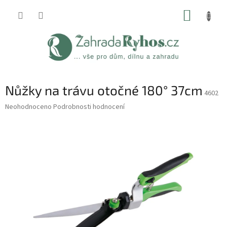
Přejít
NÁKUP
na
obsah
KOŠÍK
Nůžky na trávu otočné 180° 37cm
4602
Průměrné
Neohodnoceno
Podrobnosti hodnocení
hodnocení
produktu
je
0,0
z
5
hvězdiček.