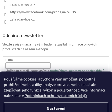
+420 606 979 002
https://www.facebook.com/prodejnaRYHOS
zahradaryhos.cz
Odebírat newsletter
Vložte svůj e-mail a my vám budeme zasílat informace o nových
produktech na našem e-shopu.
E-mail
Vložením e-mailu souhlasíte s
podmínkami ochrany osobních údajů
Používáme cookies, abychom Vám umožnili pohodlné
PŘIHLÁSIT SE
prohlížení webu a díky analýze provozu webu neustále
zlepšovali jeho funkce, výkon a použitelnost
.
Více informací
naleznete v
Podmínkách ochrany osobních údajů
.
Vytvořil Shoptet
Nastavení