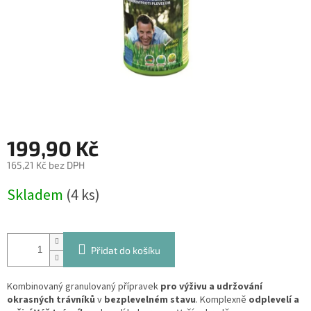
199,90 Kč
165,21 Kč bez DPH
Měrná
Skladem
(4 ks)
cena:
Přidat do košíku
Kombinovaný granulovaný přípravek
pro výživu a udržování
okrasných trávníků
v
bezplevelném stavu
. Komplexně
odplevelí a