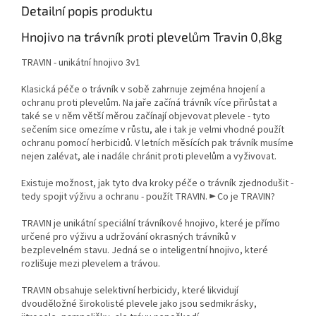
Detailní popis produktu
Hnojivo na trávník proti plevelům Travin 0,8kg
TRAVIN - unikátní hnojivo 3v1
Klasická péče o trávník v sobě zahrnuje zejména hnojení a
ochranu proti plevelům. Na jaře začíná trávník více přirůstat a
také se v něm větší měrou začínají objevovat plevele - tyto
sečením sice omezíme v růstu, ale i tak je velmi vhodné použít
ochranu pomocí herbicidů. V letních měsících pak trávník musíme
nejen zalévat, ale i nadále chránit proti plevelům a vyživovat.
Existuje možnost, jak tyto dva kroky péče o trávník zjednodušit -
tedy spojit výživu a ochranu - použít TRAVIN. ► Co je TRAVIN?
TRAVIN je unikátní speciální trávníkové hnojivo, které je přímo
určené pro výživu a udržování okrasných trávníků v
bezplevelném stavu. Jedná se o inteligentní hnojivo, které
rozlišuje mezi plevelem a trávou.
TRAVIN obsahuje selektivní herbicidy, které likvidují
dvouděložné širokolisté plevele jako jsou sedmikrásky,