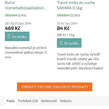
Ruční
Travní směs do sucha
rozmetadlo(aplikátor)
SAHARA 0,5kg
hnojiv a travního osení 2,7l
Skladem
(1 ks)
Skladem
(12 ks)
387,60 Kč bez DPH
75 Kč bez DPH
469 Kč
84 Kč
Měrná
168 Kč / 1 kg
Do košíku
cena:
Do košíku
Manuální rozmetač je určen k
rovnoměrné aplikaci hnojiv či
Travní směs do sucha. Vytváří
osiv.
hrubší trávník odolný jak vůči
suchu tak zátěži a vyžaduje
minimální péči. Hmotnost balení:
0,5kg
ZOBRAZIT VŠECHNY SOUVISEJÍCÍ PRODUKTY
Popis
Podobné (10)
Hodnocení
Diskuze