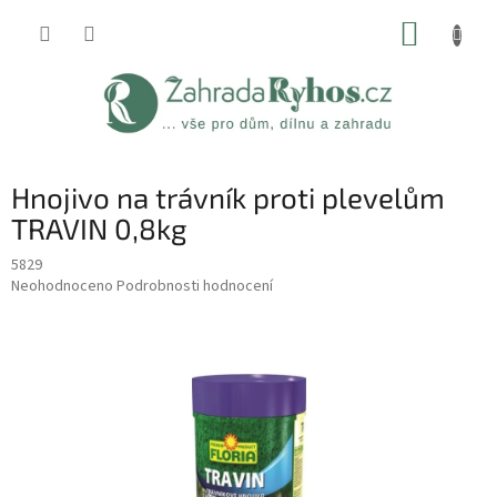
Přejít
NÁKUP
na
obsah
KOŠÍK
Hnojivo na trávník proti plevelům
TRAVIN 0,8kg
5829
Průměrné
Neohodnoceno
Podrobnosti hodnocení
hodnocení
produktu
je
0,0
z
5
hvězdiček.