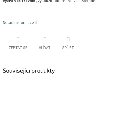
vyživí Váš trávník,
vykouzlí koberec ve Vaší zahradě.
Detailní informace
ZEPTAT SE
HLÍDAT
SDÍLET
Související produkty