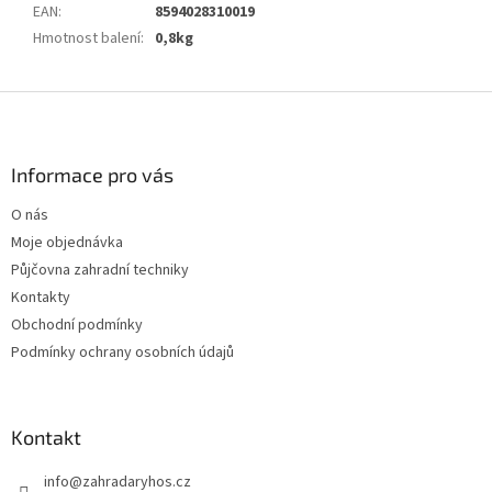
EAN
:
8594028310019
Hmotnost balení
:
0,8kg
Z
á
p
a
Informace pro vás
t
O nás
í
Moje objednávka
Půjčovna zahradní techniky
Kontakty
Obchodní podmínky
Podmínky ochrany osobních údajů
Kontakt
info
@
zahradaryhos.cz