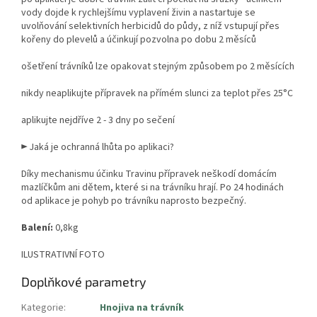
vody dojde k rychlejšímu vyplavení živin a nastartuje se
uvolňování selektivních herbicidů do půdy, z níž vstupují přes
kořeny do plevelů a účinkují pozvolna po dobu 2 měsíců
ošetření trávníků lze opakovat stejným způsobem po 2 měsících
nikdy neaplikujte přípravek na přímém slunci za teplot přes 25°C
aplikujte nejdříve 2 - 3 dny po sečení
► Jaká je ochranná lhůta po aplikaci?
Díky mechanismu účinku Travinu přípravek neškodí domácím
mazlíčkům ani dětem, které si na trávníku hrají. Po 24 hodinách
od aplikace je pohyb po trávníku naprosto bezpečný.
Balení:
0,8kg
ILUSTRATIVNÍ FOTO
Doplňkové parametry
Kategorie
:
Hnojiva na trávník