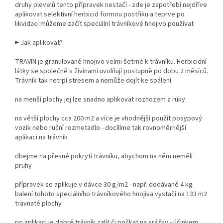
druhy plevelů tento přípravek nestačí - zde je zapotřebí nejdříve
aplikovat selektivní herbicid formou postřiku a teprve po
likvidaci můžeme začít speciální trávníkové hnojivo používat
► Jak aplikovat?
TRAVIN je granulované hnojivo velmi šetrné k trávníku. Herbicidní
látky se společně s živinami uvolňují postupně po dobu 2 měsíců.
Trávník tak netrpí stresem a nemůže dojít ke spálení.
na menší plochy jej lze snadno aplikovat rozhozem z ruky
na větší plochy cca 200 m2 a více je vhodnější použít posypový
vozík nebo ruční rozmetadlo - docílíme tak rovnoměrnější
aplikaci na trávník
dbejme na přesné pokrytí trávníku, abychom na něm neměli
pruhy
přípravek se aplikuje v dávce 30 g/m2 - např. dodávané 4 kg
balení tohoto speciálního trávníkového hnojiva vystačí na 133 m2
travnaté plochy
po aplikaci je dobré trávník zalít či počkat na srážky - účinkem