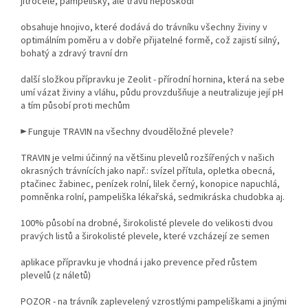
jitrocele, pampelišky, ale trávu nepoškodí
obsahuje hnojivo, které dodává do trávníku všechny živiny v
optimálním poměru a v dobře přijatelné formě, což zajistí silný,
bohatý a zdravý travní drn
další složkou přípravku je Zeolit - přírodní hornina, která na sebe
umí vázat živiny a vláhu, půdu provzdušňuje a neutralizuje její pH
a tím působí proti mechům
► Funguje TRAVIN na všechny dvouděložné plevele?
TRAVIN je velmi účinný na většinu plevelů rozšířených v našich
okrasných trávnících jako např.: svízel přítula, opletka obecná,
ptačinec žabinec, penízek rolní, lilek černý, konopice napuchlá,
pomněnka rolní, pampeliška lékařská, sedmikráska chudobka aj.
100% působí na drobné, širokolisté plevele do velikosti dvou
pravých listů a širokolisté plevele, které vzcházejí ze semen
aplikace přípravku je vhodná i jako prevence před růstem
plevelů (z náletů)
POZOR - na trávník zaplevelený vzrostlými pampeliškami a jinými