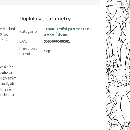
Doplňkové parametry
e dodání
Travní směsi pro zahradu
Kategorie
:
00hod.
a okolí domu
é již
EAN
:
8595606500501
Hmotnost
3kg
balení
:
ciálních
zálivku.
využívanými
ubší, ale
ě tmavě
astnosti