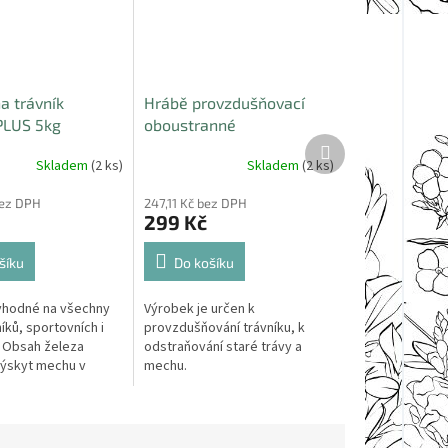
a trávník
Hrábě provzdušňovací
PLUS 5kg
oboustranné
Další
produkt
Skladem
(2 ks)
Skladem
(2 ks)
bez DPH
247,11 Kč bez DPH
299 Kč
šíku
Do košíku
 vhodné na všechny
Výrobek je určen k
íků, sportovních i
provzdušňování trávníku, k
 Obsah železa
odstraňování staré trávy a
výskyt mechu v
mechu.