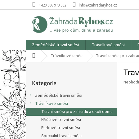
Přejít
+420 606 979 002
info@zahradaryhos.cz
na
obsah
Zemědělské travní směsi
Trávníkové směsi
Domů
Trávníkové směsi
Travní směsi pro zahra
P
Tra
o
Přeskočit
s
Průměr
Neohod
Kategorie
kategorie
t
hodnoce
r
produkt
Zemědělské travní směsi
a
je
Trávníkové směsi
0,0
n
z
Travní směsi pro zahradu a okolí domu
n
5
í
Hřišťové travní směsi
hvězdič
p
Parkové travní směsi
a
Speciální travní směsi