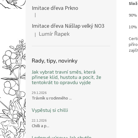
Slož
Imitace dřeva Prkno
|
90% 
Hodnocení produktu je 5 z 5 hvězdiček.
Imitace dřeva Nášlap velký NO3
10% l
Lumír Řapek
|
Hodnocení produktu je 5 z 5 hvězdiček.
Certi
příro
zaji
Rady, tipy, novinky
Jak vybrat travní směs, která
přinese klid, hustotu a pocit, že
tentokrát to opravdu vyjde
29.1.2026
Trávník u rodinného ...
Vypěstuj si chilli
22.1.2026
Chilli a p...
Lednové výsevy: Jak chytře