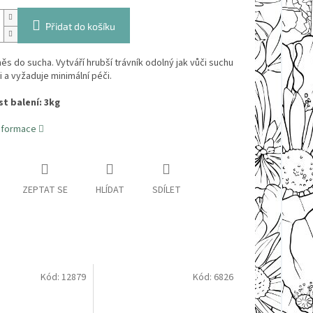
Přidat do košíku
ěs do sucha. Vytváří hrubší trávník odolný jak vůči suchu
i a vyžaduje minimální péči.
t balení: 3kg
informace
ZEPTAT SE
HLÍDAT
SDÍLET
Kód:
12879
Kód:
6826