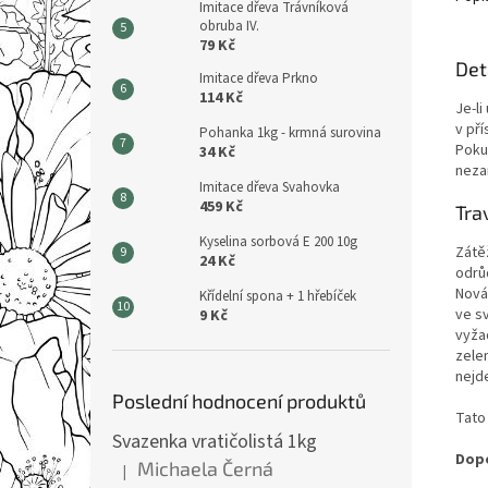
Imitace dřeva Trávníková
obruba IV.
79 Kč
Det
Imitace dřeva Prkno
114 Kč
Je-l
v př
Pohanka 1kg - krmná surovina
Poku
34 Kč
neza
Imitace dřeva Svahovka
459 Kč
Tra
Kyselina sorbová E 200 10g
Zátě
24 Kč
odrůd
Nová 
Křídelní spona + 1 hřebíček
ve s
9 Kč
vyža
zele
nejd
Poslední hodnocení produktů
Tato
Svazenka vratičolistá 1kg
Dopo
Michaela Černá
|
Hodnocení produktu je 5 z 5 hvězdiček.