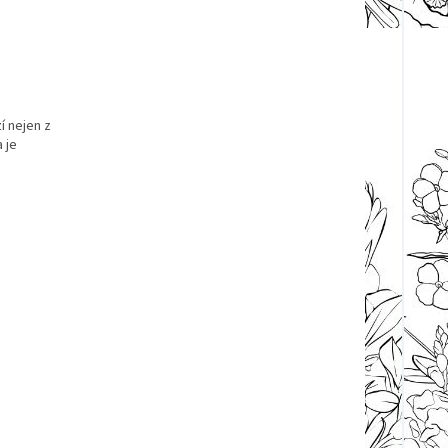
í nejen z
 je