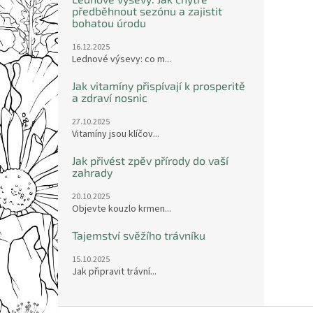
předběhnout sezónu a zajistit
bohatou úrodu
16.12.2025
Lednové výsevy: co m...
Jak vitamíny přispívají k prosperitě
a zdraví nosnic
27.10.2025
Vitamíny jsou klíčov...
Jak přivést zpěv přírody do vaší
zahrady
20.10.2025
Objevte kouzlo krmen...
Tajemství svěžího trávníku
15.10.2025
Jak připravit trávní...