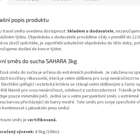
ailní popis produktu
i u travní směsi uvedena dostupnost:
Skladem u dodavatele
, nezaručujem
íslušném týdnu. Objednávku u dodavatele provádíme vždy v pondělí do 12:
d na zboží spěcháte, je zapotřebí uskutečnit objednávku do této doby, pot
ručujeme dodání do konce týdne.
vní směs do sucha SAHARA 3kg
žová směs do sucha je určena do extrémních podmínek. Je založena na spe
ách kostřavy rákosovité, která je velmi oblíbena pro svoji nenáročnost na 
šlechtění splňující i estetická kritéria se stávají velmi oblíbenými a často 
větě hlavně pro svou nenáročnost, odolnost a suchovzdornost. Trávník je hr
duje pouze minimální péči. Jedná se o velmi perspektivní směs s extrémn
nou barvou přecházející do barvy modré. Tato směs pro svoje specifické vl
e kombinovat s jakoukoliv jinou směsí.
 travní směs je
certifikovaná.
ručený výsevek:
4-5kg/100m2