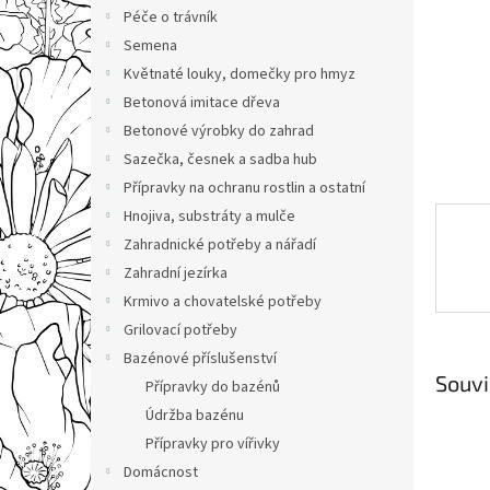
n
Péče o trávník
e
Semena
l
Květnaté louky, domečky pro hmyz
Betonová imitace dřeva
Betonové výrobky do zahrad
Sazečka, česnek a sadba hub
Přípravky na ochranu rostlin a ostatní
Hnojiva, substráty a mulče
Zahradnické potřeby a nářadí
Zahradní jezírka
Krmivo a chovatelské potřeby
Grilovací potřeby
Bazénové příslušenství
Souvi
Přípravky do bazénů
Údržba bazénu
Přípravky pro vířivky
Domácnost