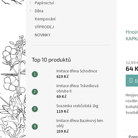
Papírnictví
Dílna
Kempování
VÝPRODEJ
Hnoji
NOVINKY
KAPK
Top 10 produktů
52,89 
64 
Imitace dřeva Schodnice
619 Kč
D
Imitace dřeva Trávníková
obruba II.
Hnojiv
69 Kč
rostli
Svazenka vratičolistá 1kg
bohaté
119 Kč
tvorbě
zvýrazň
Imitace dřeva Bazénový lem
bohaté
oblý
239 Kč
Popi