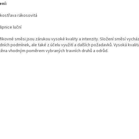
ení:
kostřava rákosovitá
ipnice luční
fikovné směsi jsou zárukou vysoké kvality a intenzity.
Složení směsí vycház
dních podmínek, ale také z účelu využití a dalších požadavků. Vysoká kvalita
štěna vhodným poměrem vybraných travních druhů a odrůd.