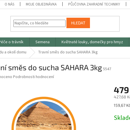
O NÁS
MOJE OBJEDNÁVKA
PŮJČOVNA ZAHRADNÍ TECHNIKY
HLEDAT
Péče o trávník
Semena
Květnaté louky, domečky pro hmyz
du a okolí domu
Travní směs do sucha SAHARA 3kg
vní směs do sucha SAHARA 3kg
5547
né
noceno
Podrobnosti hodnocení
ní
479
u
427,68 K
Měrná
159,67 Kč
cena:
ek.
Skla