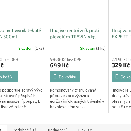
vo na trávník tekuté
Hnojivo na trávník proti
Hnojivo n
A 500ml
plevelům TRAVIN 4kg
EXPERT 
Skladem
(2 ks)
Skladem
(1 ks)
Kč bez DPH
536,36 Kč bez DPH
271,90 Kč 
Kč
649 Kč
329 Kč
o košíku
Do košíku
Do ko
o podporuje zdravý vývoj
Kombinovaný granulovaný
Hnojivo je
n a zároveň přispívá k
přípravek pro výživu a
druhy trávn
mu nasazení poupat, k
udržování okrasných trávníků v
okrasných.
 listové zeleně
bezplevelném stavu.
potlačuje 
ující kresbu listů a
Komplexně odplevelí a vyživí
trávníku.
 násadě plodů.
Váš trávník, vykouzlí koberec
ve Vaší zahradě.
s
Podobné (10)
Hodnocení
Diskuze