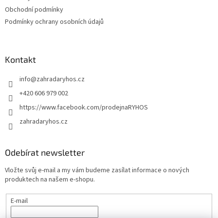
y
Obchodní podmínky
v
ý
Podmínky ochrany osobních údajů
p
i
s
u
Kontakt
info
@
zahradaryhos.cz
+420 606 979 002
https://www.facebook.com/prodejnaRYHOS
zahradaryhos.cz
Odebírat newsletter
Vložte svůj e-mail a my vám budeme zasílat informace o nových
produktech na našem e-shopu.
E-mail