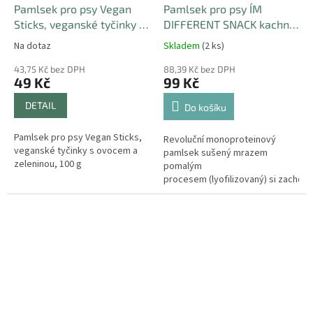
Pamlsek pro psy Vegan
Pamlsek pro psy I´M
Sticks, veganské tyčinky s
DIFFERENT SNACK kachna
ovocem a zeleninou, 100 g
- mrazem sušený
Na dotaz
Skladem
(2 ks)
pamlsek, 40 g
43,75 Kč bez DPH
88,39 Kč bez DPH
49 Kč
99 Kč
DETAIL
Do košíku
Pamlsek pro psy Vegan Sticks,
Revoluční monoproteinový
veganské tyčinky s ovocem a
pamlsek sušený mrazem
zeleninou, 100 g
pomalým
procesem (lyofilizovaný) si zachov
všechny nutriční hodnoty, vůně
a čerstvost "RAW" surovin bez...