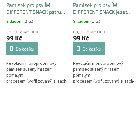
Pamlsek pro psy I´M
Pamlsek pro psy I´M
DIFFERENT SNACK pstruh
DIFFERENT SNACK jeseter
- mrazem sušený
- mrazem sušený
Skladem
(2 ks)
Skladem
(2 ks)
pamlsek, 40 g
pamlsek, 40g
88,39 Kč bez DPH
88,39 Kč bez DPH
99 Kč
99 Kč
Do košíku
Do košíku
Revoluční monoproteinový
Revoluční monoproteinový
pamlsek sušený mrazem
pamlsek sušený mrazem
pomalým
pomalým
procesem (lyofilizovaný) si zachovává
procesem (lyofilizovaný) si zachov
všechny nutriční hodnoty, vůně
všechny nutriční hodnoty, vůně
a čerstvost "RAW" surovin bez...
a čerstvost "RAW" surovin bez
vaření,...