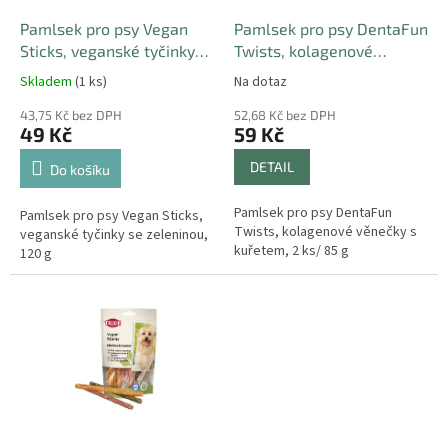
o
d
Pamlsek pro psy Vegan
Pamlsek pro psy DentaFun
u
Sticks, veganské tyčinky
Twists, kolagenové
k
se zeleninou, 120 g
věnečky s kuřetem, 2 ks/
Skladem
(1 ks)
Na dotaz
t
85 g
ů
43,75 Kč bez DPH
52,68 Kč bez DPH
49 Kč
59 Kč
DETAIL
Do košíku
Pamlsek pro psy DentaFun
Pamlsek pro psy Vegan Sticks,
Twists, kolagenové věnečky s
veganské tyčinky se zeleninou,
kuřetem, 2 ks/ 85 g
120 g