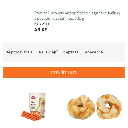
Pamlsek pro psy Vegan Sticks, veganské tyčinky
s ovocem a zeleninou, 100 g
Na dotaz
49 Kč
Ř
a
Nejprodávanější
Nejlevnější
Nejdražší
Abecedně
z
e
n
OTEVŘÍT FILTR
í
p
V
r
ý
o
p
d
i
u
s
k
p
t
r
ů