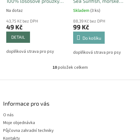
100% lososové proužky
Sea Sunfish, mořské
80g
sluneční rybičky 250g
Na dotaz
Skladem
(3 ks)
43,75 Kč bez DPH
88,39 Kč bez DPH
49 Kč
99 Kč
DETAIL
Do košíku
doplňková strava pro psy
doplňková strava pro psy
10
položek celkem
O
v
l
Z
á
á
d
p
a
a
Informace pro vás
c
t
í
O nás
í
p
Moje objednávka
r
v
Půjčovna zahradní techniky
k
Kontakty