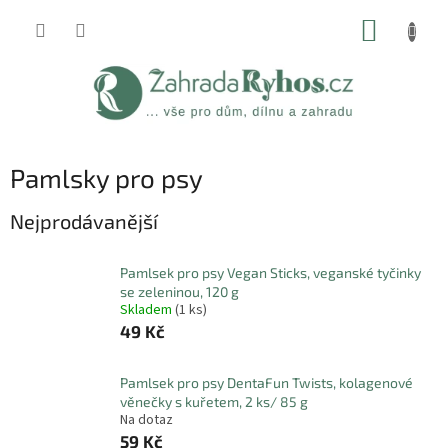
Přejít
NÁKUP
na
obsah
KOŠÍK
Pamlsky pro psy
Nejprodávanější
Pamlsek pro psy Vegan Sticks, veganské tyčinky
se zeleninou, 120 g
Skladem
(1 ks)
49 Kč
Pamlsek pro psy DentaFun Twists, kolagenové
věnečky s kuřetem, 2 ks/ 85 g
Na dotaz
59 Kč