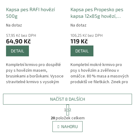
Kapsa pes RAFI hovězí
Kapsa pes Propesko pes
500g
kapsa 12x85g hovězí,
zvěřina
Na dotaz
Na dotaz
57,95 Kč bez DPH
106,25 Kč bez DPH
64,90 Kč
119 Kč
DETAIL
DETAIL
Kompletní krmivo pro dospělé
Kompletní mokré krmivo pro
psy s hovězím masem,
psy s hovězím a zvěřinou v
brusinkami a borůvkami. Vysoce
omáčce. 80 % masa a masových
stravitelné krmivo s vysokým
produktů ve filetkách. Zinek pro
obsahem bílkovin pro dobrou
zdravou kůži a lesklou srst.
fyzickou kondici a svalovou
regeneraci....
NAČÍST 8 DALŠÍCH
S
1
2
t
O
r
20
položek celkem
v
á
l
NAHORU
n
á
k