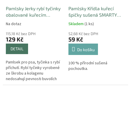
Pamlsky Jerky rybí tyčinky
Pamlsky Křídla kuřecí
obalované kuřecím
špičky sušená SMARTY
masem 12,5cm 250g
100g
Na dotaz
Skladem
(1 ks)
115,18 Kč bez DPH
52,68 Kč bez DPH
129 Kč
59 Kč
DETAIL
Do košíku
Pamlsek pro psa, tyčinka s rybí
100 % přírodní sušená
příchutí. Rybí tyčinky vyrobené
pochoutka.
ze škrobu a kolagenu
nedosahují pevnosti buvolích
tyčinek a nepředstavují pro psy
zábavu na dlouhou dobu. Místo...