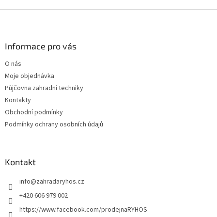
d
o
v
Z
a
á
c
á
n
í
p
í
p
a
Informace pro vás
r
t
v
O nás
í
k
Moje objednávka
y
v
Půjčovna zahradní techniky
ý
Kontakty
p
Obchodní podmínky
i
s
Podmínky ochrany osobních údajů
u
Kontakt
info
@
zahradaryhos.cz
+420 606 979 002
https://www.facebook.com/prodejnaRYHOS