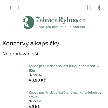
Přejít
NÁKUP
na
obsah
KOŠÍK
Konzervy a kapsičky
Nejprodávanější
Kapsa pes Friskies hovězí, kuře, jehně v želé 4 x
85g
Na dotaz
43,90 Kč
Kapsa pes Friskies 4x85g hovězí, kuře, jehně ve
šťávě
Na dotaz
49 Kč