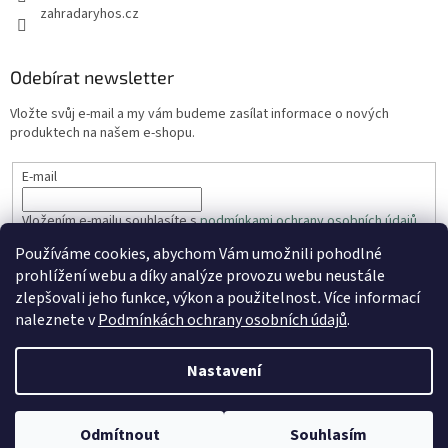
zahradaryhos.cz
Odebírat newsletter
Vložte svůj e-mail a my vám budeme zasílat informace o nových
produktech na našem e-shopu.
E-mail
Vložením e-mailu souhlasíte s
podmínkami ochrany osobních údajů
Používáme cookies, abychom Vám umožnili pohodlné
PŘIHLÁSIT SE
prohlížení webu a díky analýze provozu webu neustále
zlepšovali jeho funkce, výkon a použitelnost
.
Více informací
naleznete v
Podmínkách ochrany osobních údajů
.
Vytvořil Shoptet
Nastavení
Copyright 2026
ZahradaRyhos.cz
. Všechna práva vyhrazena.
Odmítnout
Souhlasím
Upravit nastavení cookies