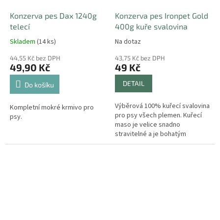
Konzerva pes Dax 1240g
Konzerva pes Ironpet Gold
telecí
400g kuře svalovina
Skladem
(14 ks)
Na dotaz
44,55 Kč bez DPH
43,75 Kč bez DPH
49,90 Kč
49 Kč
DETAIL
Do košíku
Výběrová 100% kuřecí svalovina
Kompletní mokré krmivo pro
pro psy všech plemen. Kuřecí
psy.
maso je velice snadno
stravitelné a je bohatým
zdrojem bílkovin