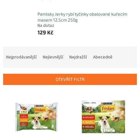
Pamlsky Jerky rybí tyčinky obalované kuřecím
masem 12,5cm 250g
Na dotaz
129 Kč
Ř
a
Nejprodávanější
Nejlevnější
Nejdražší
Abecedně
z
e
n
OTEVŘÍT FILTR
í
p
V
r
ý
o
p
d
i
u
s
k
p
t
r
ů