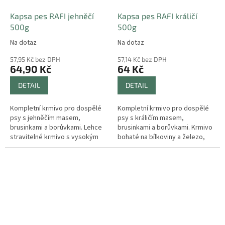
Kapsa pes RAFI jehněčí
Kapsa pes RAFI králičí
500g
500g
Na dotaz
Na dotaz
57,95 Kč bez DPH
57,14 Kč bez DPH
64,90 Kč
64 Kč
DETAIL
DETAIL
Kompletní krmivo pro dospělé
Kompletní krmivo pro dospělé
psy s jehněčím masem,
psy s králičím masem,
brusinkami a borůvkami. Lehce
brusinkami a borůvkami. Krmivo
stravitelné krmivo s vysokým
bohaté na bílkoviny a železo,
obsahem bílkovin a živočišných
selen a zinek podporující
tuků pro dobrou fyzickou
přirozenou imunitu. Borůvky a
kondici....
brusinky...