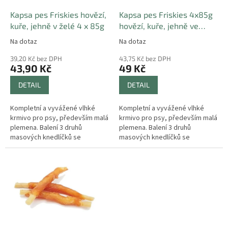
o
d
Kapsa pes Friskies hovězí,
Kapsa pes Friskies 4x85g
u
kuře, jehně v želé 4 x 85g
hovězí, kuře, jehně ve
k
šťávě
Na dotaz
Na dotaz
t
ů
39,20 Kč bez DPH
43,75 Kč bez DPH
43,90 Kč
49 Kč
DETAIL
DETAIL
Kompletní a vyvážené vlhké
Kompletní a vyvážené vlhké
krmivo pro psy, především malá
krmivo pro psy, především malá
plemena. Balení 3 druhů
plemena. Balení 3 druhů
masových knedlíčků se
masových knedlíčků se
zeleninou v želé. Neobsahuje
zeleninou ve šťávě. Neobsahuje
přidané konzervanty a barviva.
přidané konzervanty a barviva.
Kvalitní...
Kvalitní...