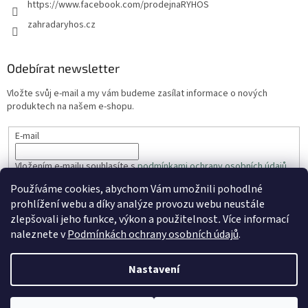
https://www.facebook.com/prodejnaRYHOS
zahradaryhos.cz
Odebírat newsletter
Vložte svůj e-mail a my vám budeme zasílat informace o nových
produktech na našem e-shopu.
E-mail
Vložením e-mailu souhlasíte s
podmínkami ochrany osobních údajů
Používáme cookies, abychom Vám umožnili pohodlné
PŘIHLÁSIT SE
prohlížení webu a díky analýze provozu webu neustále
zlepšovali jeho funkce, výkon a použitelnost
.
Více informací
naleznete v
Podmínkách ochrany osobních údajů
.
Vytvořil Shoptet
Nastavení
Copyright 2026
ZahradaRyhos.cz
. Všechna práva vyhrazena.