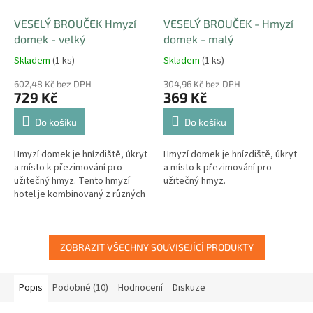
VESELÝ BROUČEK Hmyzí
VESELÝ BROUČEK - Hmyzí
domek - velký
domek - malý
Skladem
(1 ks)
Skladem
(1 ks)
602,48 Kč bez DPH
304,96 Kč bez DPH
729 Kč
369 Kč
Do košíku
Do košíku
Hmyzí domek je hnízdiště, úkryt
Hmyzí domek je hnízdiště, úkryt
a místo k přezimování pro
a místo k přezimování pro
užitečný hmyz. Tento hmyzí
užitečný hmyz.
hotel je kombinovaný z různých
oddělení a poskytuje tak úkryt
pro různé druhy hmyzu.
ZOBRAZIT VŠECHNY SOUVISEJÍCÍ PRODUKTY
Popis
Podobné (10)
Hodnocení
Diskuze