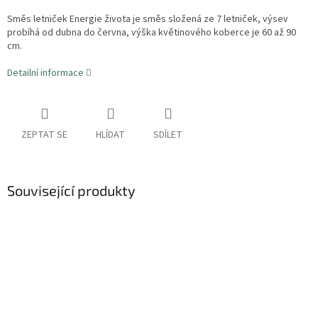
Směs letniček Energie života je směs složená ze 7 letniček, výsev
probíhá od dubna do června, výška květinového koberce je 60 až 90
cm.
Detailní informace
ZEPTAT SE
HLÍDAT
SDÍLET
Související produkty