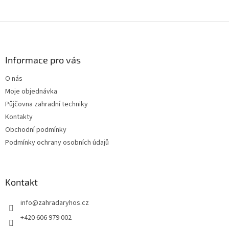
Z
á
p
a
Informace pro vás
t
O nás
í
Moje objednávka
Půjčovna zahradní techniky
Kontakty
Obchodní podmínky
Podmínky ochrany osobních údajů
Kontakt
info
@
zahradaryhos.cz
+420 606 979 002