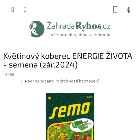
Přejít
NÁKUP
na
obsah
KOŠÍK
Květinový koberec ENERGIE ŽIVOTA
- semena (zár.2024)
13486
Průměrné
Neohodnoceno
Podrobnosti hodnocení
Sleva
hodnocení
produktu
je
0,0
z
5
hvězdiček.