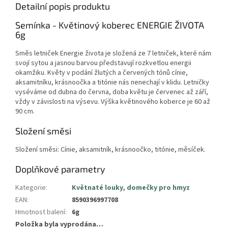
Detailní popis produktu
Semínka - Květinový koberec ENERGIE ŽIVOTA
6g
Směs letniček Energie života je složená ze 7 letniček, které nám
svojí sytou a jasnou barvou představují rozkvetlou energii
okamžiku. Květy v podání žlutých a červených tónů cínie,
aksamitníku, krásnoočka a titónie nás nenechají v klidu. Letničky
vyséváme od dubna do června, doba květu je červenec až září,
vždy v závislosti na výsevu. Výška květinového koberce je 60 až
90 cm.
Složení směsi
Složení směsi: Cínie, aksamitník, krásnoočko, titónie, měsíček.
Doplňkové parametry
Kategorie
:
Květnaté louky, domečky pro hmyz
EAN
:
8590396997708
Hmotnost balení
:
6g
Položka byla vyprodána…