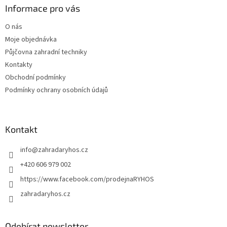
a
Informace pro vás
t
O nás
í
Moje objednávka
Půjčovna zahradní techniky
Kontakty
Obchodní podmínky
Podmínky ochrany osobních údajů
Kontakt
info
@
zahradaryhos.cz
+420 606 979 002
https://www.facebook.com/prodejnaRYHOS
zahradaryhos.cz
Odebírat newsletter