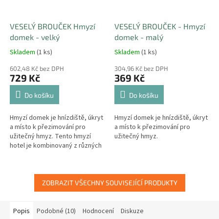
VESELÝ BROUČEK Hmyzí
VESELÝ BROUČEK - Hmyzí
domek - velký
domek - malý
Skladem
(1 ks)
Skladem
(1 ks)
602,48 Kč bez DPH
304,96 Kč bez DPH
729 Kč
369 Kč
Do košíku
Do košíku
Hmyzí domek je hnízdiště, úkryt
Hmyzí domek je hnízdiště, úkryt
a místo k přezimování pro
a místo k přezimování pro
užitečný hmyz. Tento hmyzí
užitečný hmyz.
hotel je kombinovaný z různých
oddělení a poskytuje tak úkryt
pro různé druhy hmyzu.
ZOBRAZIT VŠECHNY SOUVISEJÍCÍ PRODUKTY
Popis
Podobné (10)
Hodnocení
Diskuze