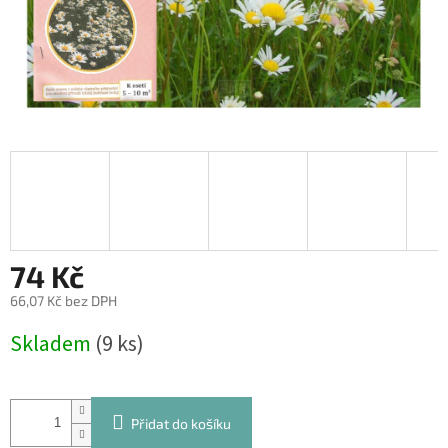
74 Kč
66,07 Kč bez DPH
Měrná
Skladem
(9 ks)
cena:
Přidat do košíku