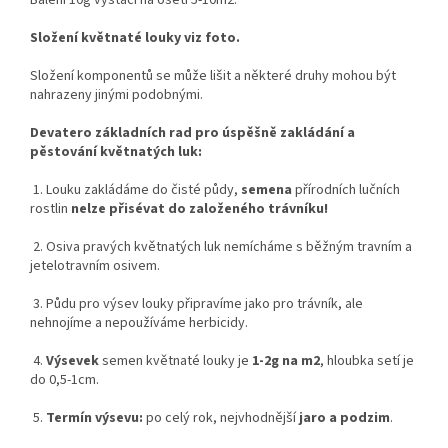
Složení květnaté louky viz foto.
Složení komponentů se může lišit a některé druhy mohou být
nahrazeny jinými podobnými.
Devatero základních rad pro úspěšně zakládání a
pěstování květnatých luk:
1. Louku zakládáme do čisté půdy,
semena
přírodních lučních
rostlin
nelze přisévat do založeného trávníku!
2. Osiva pravých květnatých luk nemícháme s běžným travním a
jetelotravním osivem.
3. Půdu pro výsev louky připravíme jako pro trávník, ale
nehnojíme a nepoužíváme herbicidy.
4.
Výsevek
semen květnaté louky je
1-2g na m2
, hloubka setí je
do 0,5-1cm.
5.
Termín výsevu:
po celý rok, nejvhodnější
jaro a podzim
.