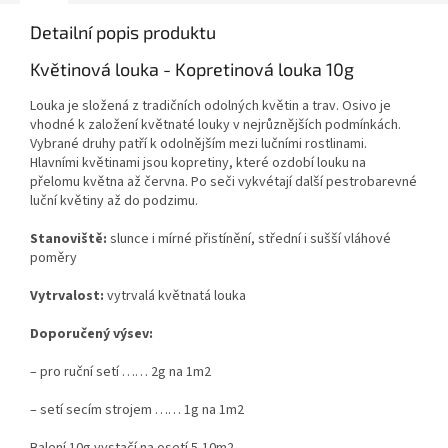
Detailní popis produktu
Květinová louka - Kopretinová louka 10g
Louka je složená z tradičních odolných květin a trav. Osivo je
vhodné k založení květnaté louky v nejrůznějších podmínkách.
Vybrané druhy patří k odolnějším mezi lučními rostlinami.
Hlavními květinami jsou kopretiny, které ozdobí louku na
přelomu května až června. Po seči vykvétají další pestrobarevné
luční květiny až do podzimu.
Stanoviště:
slunce i mírné přistínění, střední i sušší vláhové
poměry
Vytrvalost:
vytrvalá květnatá louka
Doporučený výsev:
– pro ruční setí …… 2g na 1m2
– setí secím strojem …… 1g na 1m2
Balení 10g vystačí na osetí 5-10m2.