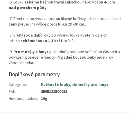
6. Louku
sekáme
běžnou travní sekačkou nebo kosou
4-5cm
nad povrchem půdy
.
7. První rok po výsevu rostou hlavně kořínky lučních rostlin a nad
zemí plevel. Při výšce porostu asi 20 -30 cm..
8. Druhý rok a další roky po výsevu louka kvete. V dalších
letech
sekáme louku 1-3 krát
ročně.
9.
Pro motýly a hmyz
je vhodné postupné sečení po částech a
odklízení posečené hmoty. Případně kousek louky jeden rok
vůbec nesekat.
Doplňkové parametry
Kategorie
:
Květnaté louky, domečky pro hmyz
EAN
:
8595121500055
Hmotnost balení
:
10g
Z
á
p