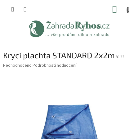
Přejít
NÁKUP
na
obsah
KOŠÍK
Krycí plachta STANDARD 2x2m
8123
Průměrné
Neohodnoceno
Podrobnosti hodnocení
hodnocení
produktu
je
0,0
z
5
hvězdiček.