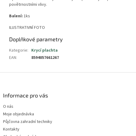
povětrnostními vlivy.
Balení:
1ks
ILUSTRATIVNÍ FOTO
Doplňkové parametry
Kategorie
:
Krycí plachta
EAN
:
8594057661267
Z
á
p
a
Informace pro vás
t
O nás
í
Moje objednávka
Půjčovna zahradní techniky
Kontakty