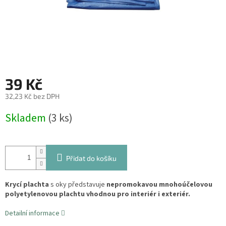
39 Kč
32,23 Kč bez DPH
Měrná
Skladem
(3 ks)
cena:
Přidat do košíku
Krycí plachta
s oky představuje
nepromokavou mnohoúčelovou
polyetylenovou plachtu vhodnou pro interiér i exteriér.
Detailní informace