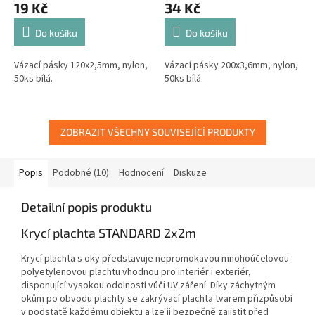
19 Kč
34 Kč
Do košíku
Do košíku
Vázací pásky 120x2,5mm, nylon,
Vázací pásky 200x3,6mm, nylon,
50ks bílá.
50ks bílá.
ZOBRAZIT VŠECHNY SOUVISEJÍCÍ PRODUKTY
Popis
Podobné (10)
Hodnocení
Diskuze
Detailní popis produktu
Krycí plachta STANDARD 2x2m
Krycí plachta s oky představuje nepromokavou mnohoúčelovou
polyetylenovou plachtu vhodnou pro interiér i exteriér,
disponující vysokou odolností vůči UV záření. Díky záchytným
okům po obvodu plachty se zakrývací plachta tvarem přizpůsobí
v podstatě každému objektu a lze ji bezpečně zajistit před