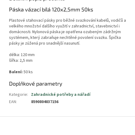
Páska vázací bílá 120x2,5mm 50ks
Plastové stahovací pásky pro běžné svazkování kabelů, vodičů a
velkého množství dalšího využití v zahradnictví, stavebnictví i
domácnosti.
Nylonová páska je opatřena ozubeným zádržným
systémem, který zabraňuje nechtěné povolení svazku. Špička
pásky je zúžená pro snadnější nasunutí.
délka: 120 mm
šířka: 2,5 mm
Balení:
50 ks
Doplňkové parametry
Kategorie
:
Zahradnické potřeby a nářadí
EAN
:
8590804037156
Z
á
p