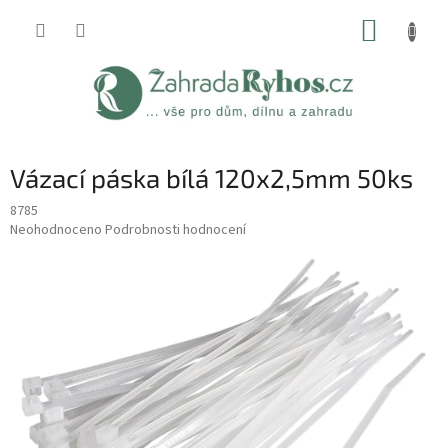
Přejít
NÁKUP
na
obsah
KOŠÍK
Vázací páska bílá 120x2,5mm 50ks
8785
Průměrné
Neohodnoceno
Podrobnosti hodnocení
hodnocení
produktu
je
0,0
z
5
hvězdiček.