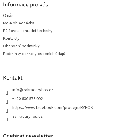
a
Informace pro vás
t
O nás
í
Moje objednávka
Půjčovna zahradní techniky
Kontakty
Obchodní podmínky
Podmínky ochrany osobních údajů
Kontakt
info
@
zahradaryhos.cz
+420 606 979 002
https://www.facebook.com/prodejnaRYHOS
zahradaryhos.cz
Odebírat newsletter