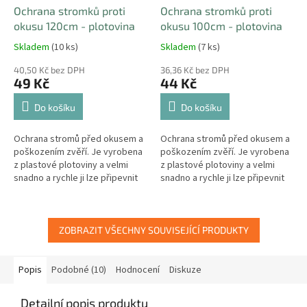
Ochrana stromků proti
Ochrana stromků proti
okusu 120cm - plotovina
okusu 100cm - plotovina
Skladem
(10 ks)
Skladem
(7 ks)
40,50 Kč bez DPH
36,36 Kč bez DPH
49 Kč
44 Kč
Do košíku
Do košíku
Ochrana stromů před okusem a
Ochrana stromů před okusem a
poškozením zvěří. Je vyrobena
poškozením zvěří. Je vyrobena
z plastové plotoviny a velmi
z plastové plotoviny a velmi
snadno a rychle ji lze připevnit
snadno a rychle ji lze připevnit
na kmen stromu.
na kmen stromu.
ZOBRAZIT VŠECHNY SOUVISEJÍCÍ PRODUKTY
Popis
Podobné (10)
Hodnocení
Diskuze
Detailní popis produktu