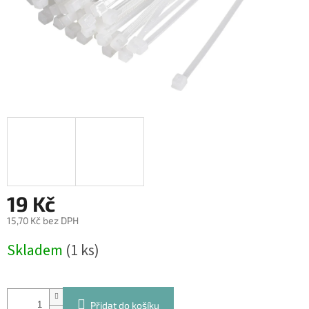
19 Kč
15,70 Kč bez DPH
Měrná
Skladem
(1 ks)
cena:
Přidat do košíku