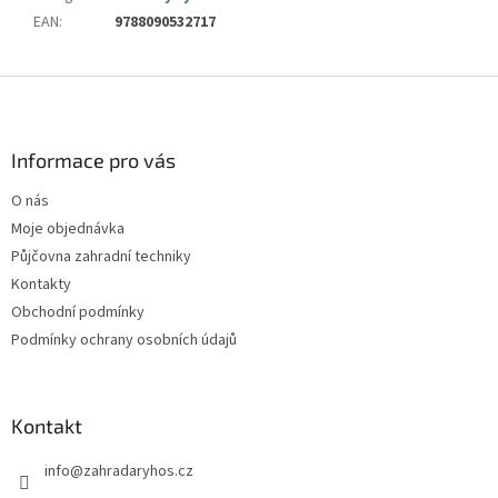
EAN
:
9788090532717
Z
á
p
a
Informace pro vás
t
O nás
í
Moje objednávka
Půjčovna zahradní techniky
Kontakty
Obchodní podmínky
Podmínky ochrany osobních údajů
Kontakt
info
@
zahradaryhos.cz