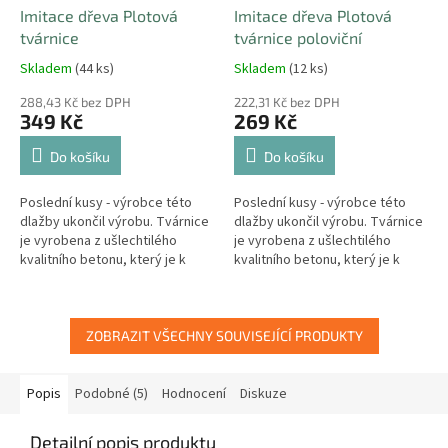
Imitace dřeva Plotová
Imitace dřeva Plotová
tvárnice
tvárnice poloviční
Skladem
(44 ks)
Skladem
(12 ks)
288,43 Kč bez DPH
222,31 Kč bez DPH
349 Kč
269 Kč
Do košíku
Do košíku
Poslední kusy - výrobce této
Poslední kusy - výrobce této
dlažby ukončil výrobu. Tvárnice
dlažby ukončil výrobu. Tvárnice
je vyrobena z ušlechtilého
je vyrobena z ušlechtilého
kvalitního betonu, který je k
kvalitního betonu, který je k
nerozeznání od pravého dřeva.
nerozeznání od pravého dřeva.
ZOBRAZIT VŠECHNY SOUVISEJÍCÍ PRODUKTY
Popis
Podobné (5)
Hodnocení
Diskuze
Detailní popis produktu