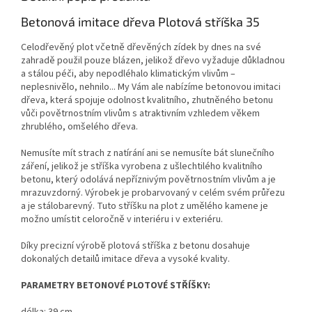
Betonová imitace dřeva Plotová stříška 35
Celodřevěný plot včetně dřevěných zídek by dnes na své
zahradě použil pouze blázen, jelikož dřevo vyžaduje důkladnou
a stálou péči, aby nepodléhalo klimatickým vlivům –
neplesnivělo, nehnilo... My Vám ale nabízíme betonovou imitaci
dřeva, která spojuje odolnost kvalitního, zhutněného betonu
vůči povětrnostním vlivům s atraktivním vzhledem věkem
zhrublého, omšelého dřeva.
Nemusíte mít strach z natírání ani se nemusíte bát slunečního
záření, jelikož je stříška vyrobena z ušlechtilého kvalitního
betonu, který odolává nepříznivým povětrnostním vlivům a je
mrazuvzdorný. Výrobek je probarvovaný v celém svém průřezu
a je stálobarevný. Tuto stříšku na plot z umělého kamene je
možno umístit celoročně v interiéru i v exteriéru.
Díky precizní výrobě plotová stříška z betonu dosahuje
dokonalých detailů imitace dřeva a vysoké kvality.
PARAMETRY BETONOVÉ PLOTOVÉ STŘÍŠKY:
délka: 39 cm