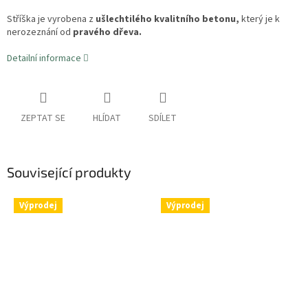
Stříška je vyrobena z
ušlechtilého kvalitního betonu,
který je k
nerozeznání od
pravého dřeva.
Detailní informace
ZEPTAT SE
HLÍDAT
SDÍLET
Související produkty
Výprodej
Výprodej