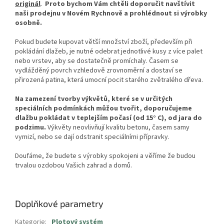
originál
.
Proto bychom Vám chtěli doporučit navštívit
naši prodejnu v Novém Rychnově a prohlédnout si výrobky
osobně.
Pokud budete kupovat větší množství zboží, především při
pokládání dlažeb, je nutné odebrat jednotlivé kusy z více palet
nebo vrstev, aby se dostatečně promíchaly. Časem se
vydlážděný povrch vzhledově zrovnoměrní a dostaví se
přirozená patina, která umocní pocit starého zvětralého dřeva.
Na zamezení tvorby výkvětů, které se v určitých
speciálních podmínkách můžou tvořit, doporučujeme
dlažbu pokládat v teplejším počasí (od 15° C), od jara do
podzimu.
Výkvěty neovlivňují kvalitu betonu, časem samy
vymizí, nebo se dají odstranit speciálními přípravky.
Doufáme, že budete s výrobky spokojeni a věříme že budou
trvalou ozdobou Vašich zahrad a domů.
Doplňkové parametry
Kategorie
:
Plotový systém