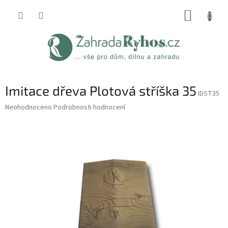
Přejít
NÁKUP
na
obsah
KOŠÍK
Imitace dřeva Plotová stříška 35
IDST35
Průměrné
Neohodnoceno
Podrobnosti hodnocení
hodnocení
produktu
je
0,0
z
5
hvězdiček.