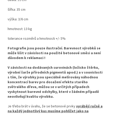
šířka: 35 cm
výška: 3/6 cm
hmotnost: 13 kg
tolerance rozměrů a hmotnosti +/- 5%
Fotografie jsou pouze ilustrační. Barevnost výrobků se
může lišit v závislosti na použité betonové směsi a není
důvodem k reklamaci !
V závislosti na dodávaných surovinách (ložisko štěrku,
výrobní šarže přírodních pigmentů apod.) a v souvislosti
s tím, že výrobky jsou speciálně melírovány náhodnou
koncentrací barev pro dosažení efektu starého
zvětralého dřeva, můžou se v určitých případech
vyskytnout barevné odchylky, které v žádném případě
neovlivňují kvalitu výrobku.
Je třeba brát v úvahu, že se betonové prvky
vyrábějí ručně a
na každý jednotlivý kus musíme pohlížet jako na