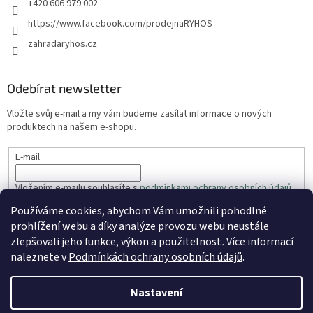
+420 606 979 002
https://www.facebook.com/prodejnaRYHOS
zahradaryhos.cz
Odebírat newsletter
Vložte svůj e-mail a my vám budeme zasílat informace o nových
produktech na našem e-shopu.
E-mail
Vložením e-mailu souhlasíte s
podmínkami ochrany osobních údajů
Používáme cookies, abychom Vám umožnili pohodlné
PŘIHLÁSIT SE
prohlížení webu a díky analýze provozu webu neustále
zlepšovali jeho funkce, výkon a použitelnost
.
Více informací
naleznete v
Podmínkách ochrany osobních údajů
.
Vytvořil Shoptet
Nastavení