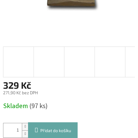
329 Kč
271,90 Kč bez DPH
Měrná
Skladem
(97 ks)
cena:
Přidat do košíku