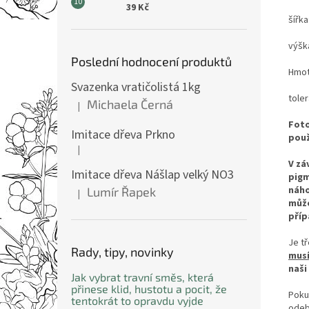
39 Kč
šířka
výšk
Poslední hodnocení produktů
Hmot
Svazenka vratičolistá 1kg
tole
Michaela Černá
|
Hodnocení produktu je 5 z 5 hvězdiček.
Foto
Imitace dřeva Prkno
použ
|
Hodnocení produktu je 5 z 5 hvězdiček.
V zá
Imitace dřeva Nášlap velký NO3
pigm
náho
Lumír Řapek
|
Hodnocení produktu je 5 z 5 hvězdiček.
můžo
příp
Je t
Rady, tipy, novinky
musí
naši
Jak vybrat travní směs, která
přinese klid, hustotu a pocit, že
Poku
tentokrát to opravdu vyjde
odeb