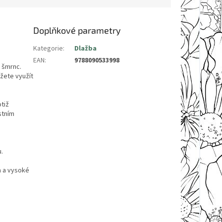
Doplňkové parametry
Kategorie
:
Dlažba
EAN
:
9788090533998
 šmrnc.
žete využít
otiž
stním
.
a a vysoké