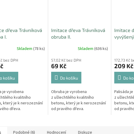
ce dřeva Trávníková
Imitace dřeva Trávníková
Imitace d
a I.
obruba II.
vyvýšený
Skladem
(78 ks)
Skladem
(636 ks)
Kč bez DPH
57,02 Kč bez DPH
172,73 Kč 
Kč
69 Kč
209 Kč
o košíku
Do košíku
Do ko
 je vyrobena
Obruba je vyrobena
Palisáda j
chtilého kvalitního
z ušlechtilého kvalitního
z ušlechtil
, který je k nerozeznání
betonu, který je k nerozeznání
betonu, kt
vého dřeva.
od pravého dřeva.
od pravého
s
Podobné (6)
Hodnocení
Diskuze