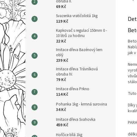
obruba II.
69 Kč
Svazenka vratičolistá 1kg
Det
119 Kč
Bet
Kapkovač s regulací 150mm 0 -
10 litrů za hodinu
Beto
22 Kč
Nabí
Imitace dřeva Bazénový lem
jak v
oblý
239 Kč
Nemus
Imitace dřeva Trávníková
vyro
obruba IV.
vliv
79 Kč
stál
Imitace dřeva Prkno
Tuto
114 Kč
Pohanka 1kg - krmná surovina
Díky
34 Kč
kvali
Imitace dřeva Svahovka
PARA
459 Kč
délk
Hořčice bílá 1kg