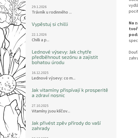
vydl
29.1.2026
poci
Trávník u rodinného ...
Na z
Vypěstuj si chilli
tvoř
pod
22.1.2026
Chilli a p...
speci
Lednové výsevy: Jak chytře
Douf
předběhnout sezónu a zajistit
zahr
bohatou úrodu
16.12.2025
Lednové výsevy: co m...
Jak vitamíny přispívají k prosperitě
a zdraví nosnic
27.10.2025
Vitamíny jsou klíčov...
Jak přivést zpěv přírody do vaší
zahrady