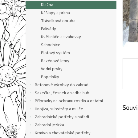
n
Dlažba
e
Nášlapy a prkna
l
Trávníková obruba
Palisády
Květináče a svahovky
Schodnice
Plotový systém
Bazénové lemy
Vodní prvky
Popelníky
Betonové výrobky do zahrad
Sazečka, česnek a sadba hub
Přípravky na ochranu rostlin a ostatní
Souvi
Hnojiva, substráty a mulče
Zahradnické potřeby a nářadí
Zahradní jezírka
Krmivo a chovatelské potřeby