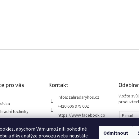
e pro vás
Kontakt
Odebíra
Vložte svů
info
@
zahradaryhos.cz
produktech
návka
+420 606 979 002
hradní techniky
https://www.facebook.co
E-mail
m/prodejnaRYHOS
podmínky
ookies, abychom Vám umožnili pohodlné
Vložením
zahradaryhos.cz
Odmítnout
chrany osobních
údajů
ebu a díky analýze provozu webu neustále