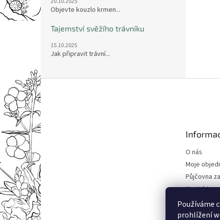
20.10.2025
Objevte kouzlo krmen...
Tajemství svěžího trávníku
15.10.2025
Jak připravit trávní...
Z
á
p
a
t
Informac
í
O nás
Moje objed
Půjčovna za
Kontakty
Obchodní 
Používáme c
Podmínky o
prohlížení w