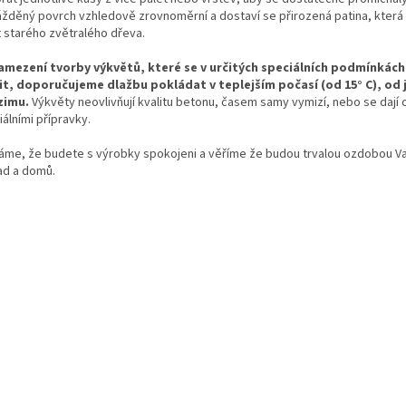
ážděný povrch vzhledově zrovnoměrní a dostaví se přirozená patina, která
t starého zvětralého dřeva.
amezení tvorby výkvětů, které se v určitých speciálních podmínkác
it, doporučujeme dlažbu pokládat v teplejším počasí (od 15° C), od 
zimu.
Výkvěty neovlivňují kvalitu betonu, časem samy vymizí, nebo se dají 
álními přípravky.
áme, že budete s výrobky spokojeni a věříme že budou trvalou ozdobou V
ad a domů.