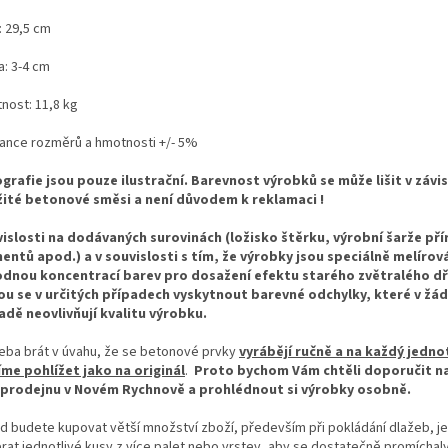
: 29,5 cm
a: 3-4 cm
nost: 11,8 kg
rance rozměrů a hmotnosti +/- 5%
grafie jsou pouze ilustrační. Barevnost výrobků se může lišit v závis
ité betonové směsi a není důvodem k reklamaci !
vislosti na dodávaných surovinách (ložisko štěrku, výrobní šarže př
entů apod.) a v souvislosti s tím, že výrobky jsou speciálně melírov
dnou koncentrací barev pro dosažení efektu starého zvětralého dř
u se v určitých případech vyskytnout barevné odchylky, které v ž
adě neovlivňují kvalitu výrobku.
řeba brát v úvahu, že se betonové prvky
vyrábějí ručně a na každý jednot
me pohlížet jako na originál
.
Proto bychom Vám chtěli doporučit na
 prodejnu v Novém Rychnově a prohlédnout si výrobky osobně.
d budete kupovat větší množství zboží, především při pokládání dlažeb, je
rat jednotlivé kusy z více palet nebo vrstev, aby se dostatečně promíchal