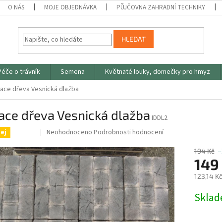
O NÁS
MOJE OBJEDNÁVKA
PŮJČOVNA ZAHRADNÍ TECHNIKY
HLEDAT
Péče o trávník
Semena
Květnaté louky, domečky pro hmyz
tace dřeva Vesnická dlažba
ace dřeva Vesnická dlažba
IDDL2
Průměrné
Neohodnoceno
Podrobnosti hodnocení
ej
Sleva
hodnocení
produktu
194 Kč
–
je
149
0,0
123,14 K
z
5
Měrná
Skla
hvězdiček.
cena: