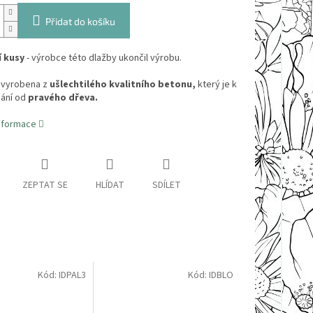
Přidat do košíku
 kusy
- výrobce této dlažby ukončil výrobu.
 vyrobena z
ušlechtilého kvalitního betonu,
který je k
ání od
pravého dřeva.
informace
ZEPTAT SE
HLÍDAT
SDÍLET
Kód:
IDPAL3
Kód:
IDBLO