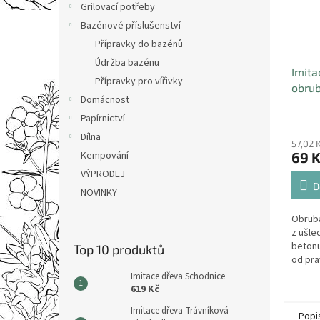
Grilovací potřeby
Bazénové příslušenství
Přípravky do bazénů
Údržba bazénu
Imita
Přípravky pro vířivky
obrub
Domácnost
Papírnictví
Dílna
57,02 
69 
Kempování
VÝPRODEJ
D
NOVINKY
Obruba
z ušle
betonu
Top 10 produktů
od pra
Imitace dřeva Schodnice
619 Kč
Imitace dřeva Trávníková
Popi