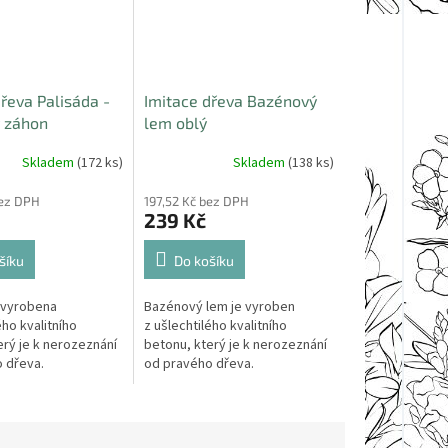
řeva Palisáda -
Imitace dřeva Bazénový
 záhon
lem oblý
Skladem
(172 ks)
Skladem
(138 ks)
bez DPH
197,52 Kč bez DPH
239 Kč
šíku
Do košíku
e vyrobena
Bazénový lem je vyroben
ého kvalitního
z ušlechtilého kvalitního
erý je k nerozeznání
betonu, který je k nerozeznání
 dřeva.
od pravého dřeva.