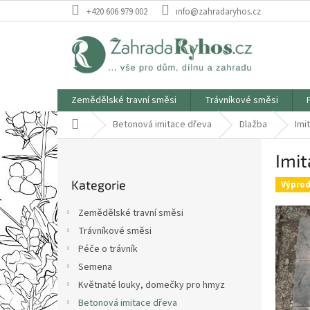
Přejít
+420 606 979 002
info@zahradaryhos.cz
na
obsah
Zemědělské travní směsi
Trávníkové směsi
Domů
Betonová imitace dřeva
Dlažba
Imi
P
Imit
o
Přeskočit
s
Kategorie
kategorie
Výprod
t
r
Zemědělské travní směsi
a
Trávníkové směsi
n
Péče o trávník
n
í
Semena
p
Květnaté louky, domečky pro hmyz
a
Betonová imitace dřeva