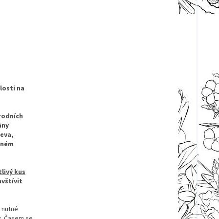
losti na
írodních
ány
eva,
ádném
livý kus
vštívit
 nutné
y. Časem se