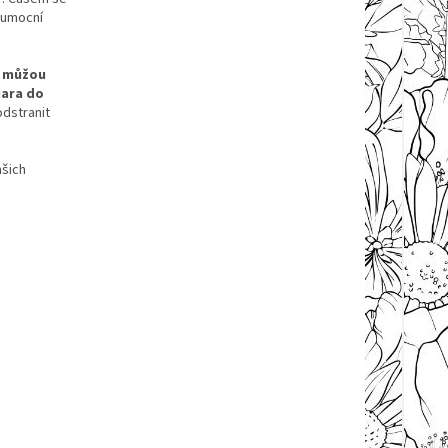
 umocní
h můžou
jara do
odstranit
ašich