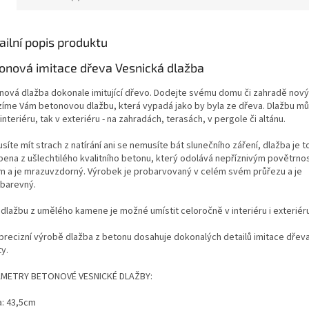
ailní popis produktu
onová imitace dřeva Vesnická dlažba
nová dlažba dokonale imitující dřevo. Dodejte svému domu či zahradě nový
zíme Vám betonovou dlažbu, která vypadá jako by byla ze dřeva. Dlažbu mů
 interiéru, tak v exteriéru - na zahradách, terasách, v pergole či altánu.
íte mít strach z natírání ani se nemusíte bát slunečního záření, dlažba je t
bena z ušlechtilého kvalitního betonu, který odolává nepříznivým povětrno
ům a je mrazuvzdorný. Výrobek je probarvovaný v celém svém průřezu a je
obarevný.
 dlažbu z umělého kamene je možné umístit celoročně v interiéru i exteriéru
 precizní výrobě dlažba z betonu dosahuje dokonalých detailů imitace dřev
ty.
METRY BETONOVÉ VESNICKÉ DLAŽBY:
a: 43,5cm