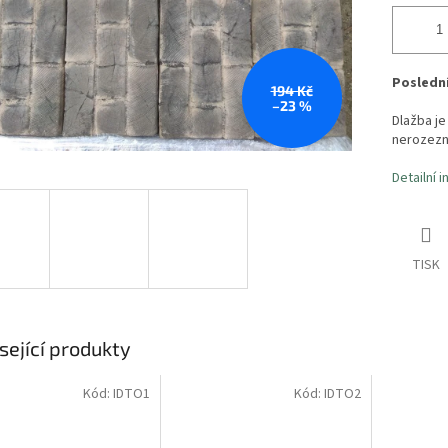
Poslední
194 Kč
–23 %
Dlažba je
nerozezn
Detailní 
TISK
sející produkty
Kód:
IDTO1
Kód:
IDTO2