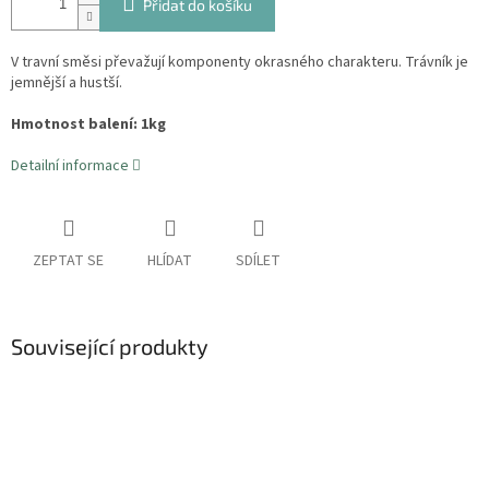
Přidat do košíku
V travní směsi převažují komponenty okrasného charakteru. Trávník je
jemnější a hustší.
Hmotnost balení: 1kg
Detailní informace
ZEPTAT SE
HLÍDAT
SDÍLET
Související produkty