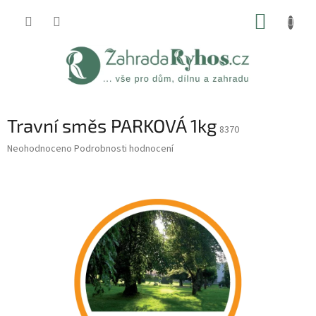
Přejít
NÁKUP
na
obsah
KOŠÍK
Travní směs PARKOVÁ 1kg
8370
Průměrné
Neohodnoceno
Podrobnosti hodnocení
hodnocení
produktu
je
0,0
z
5
hvězdiček.