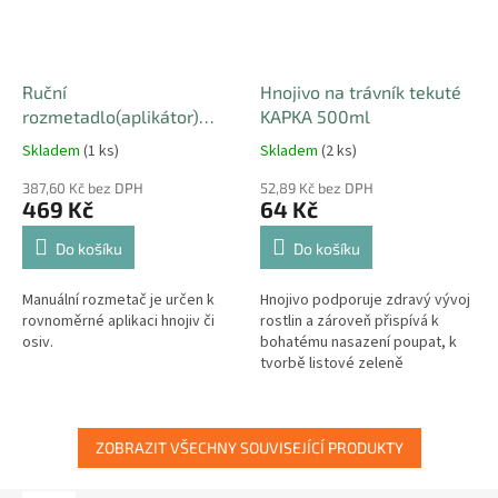
Ruční
Hnojivo na trávník tekuté
rozmetadlo(aplikátor)
KAPKA 500ml
hnojiv a travního osení 2,7l
Skladem
(1 ks)
Skladem
(2 ks)
387,60 Kč bez DPH
52,89 Kč bez DPH
469 Kč
64 Kč
Do košíku
Do košíku
Manuální rozmetač je určen k
Hnojivo podporuje zdravý vývoj
rovnoměrné aplikaci hnojiv či
rostlin a zároveň přispívá k
osiv.
bohatému nasazení poupat, k
tvorbě listové zeleně
zvýrazňující kresbu listů a
bohaté násadě plodů.
ZOBRAZIT VŠECHNY SOUVISEJÍCÍ PRODUKTY