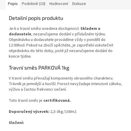
Popis
Podobné (10)
Hodnocení
Diskuze
Detailní popis produktu
Je-li u travní směsi uvedena dostupnost:
Skladem u
dodavatele
, nezaručujeme dodání v příslušném týdnu.
Objednávku u dodavatele provádíme vždy v pondělí do
12:00hod. Pokud na zboží spěcháte, je zapotřebí uskutečnit
objednávku do této doby, poté již nezaručujeme dodání do
konce týdne.
Travní směs PARKOVÁ 1kg
V travní směsi převažují komponenty okrasného charakteru.
Trávník je jemnější a hustší. Porost nevyžaduje intenzivní zálivku,
výživu a častou frekvenci sečení.
Tato travní směs je
certifikovaná.
Doporučený výsevek:
2,5-3kg/100m2
Složení: