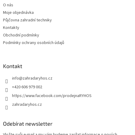
t
O nás
í
Moje objednávka
Půjčovna zahradní techniky
Kontakty
Obchodní podmínky
Podmínky ochrany osobních údajů
Kontakt
info
@
zahradaryhos.cz
+420 606 979 002
https://www.facebook.com/prodejnaRYHOS
zahradaryhos.cz
Odebírat newsletter
Vložte svůj e-mail a my vám budeme zasílat informace o nových