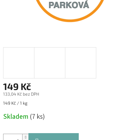
149 Kč
133,04 Kč bez DPH
Měrná
149 Kč / 1 kg
cena:
Skladem
(7 ks)