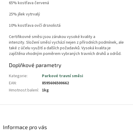
65% kostřava červená
25% jílek vytrvalý
10% kostřava ovčí drsnolistá
Certifikovné směsi jsou zárukou vysoké kvality a
intenzity.
Složení směsí vychází nejen z přírodních podmínek, ale
také z účelu využití a dalších požadavků. Vysoká kvalita je
zajištěna vhodným poměrem vybraných travních druhů a odrůd.
Doplňkové parametry
Kategorie
:
Parkové travní směsi
EAN
:
8595606500662
Hmotnost balení
:
1kg
Z
á
p
a
Informace pro vás