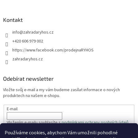
Kontakt
info
@
zahradaryhos.cz
+420 606 979 002
https://www.facebook.com/prodejnaRYHOS
zahradaryhos.cz
Odebírat newsletter
Vložte svůj e-mail a my vám budeme zasílat informace o nových
produktech na našem e-shopu.
E-mail
Vložením e-mailu souhlasíte s
podmínkami ochrany osobních údajů
Používáme cookies, abychom Vám umožnili pohodlné
PŘIHLÁSIT SE