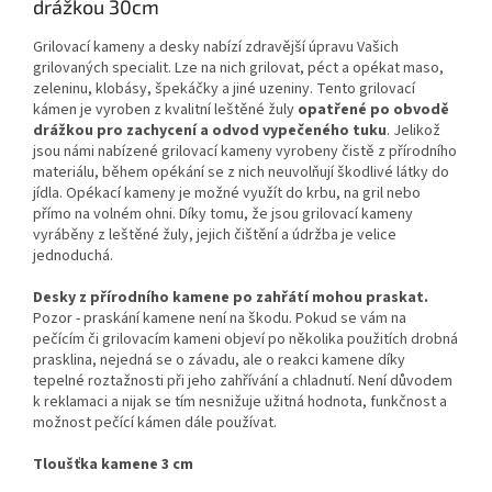
drážkou 30cm
Grilovací kameny a desky nabízí zdravější úpravu Vašich
grilovaných specialit. Lze na nich grilovat, péct a opékat maso,
zeleninu, klobásy, špekáčky a jiné uzeniny. Tento grilovací
kámen je vyroben z kvalitní leštěné žuly
opatřené po obvodě
drážkou pro zachycení a odvod vypečeného tuku
. Jelikož
jsou námi nabízené grilovací kameny vyrobeny čistě z přírodního
materiálu, během opékání se z nich neuvolňují škodlivé látky do
jídla. Opékací kameny je možné využít do krbu, na gril nebo
přímo na volném ohni. Díky tomu, že jsou grilovací kameny
vyráběny z leštěné žuly, jejich čištění a údržba je velice
jednoduchá.
Desky z přírodního kamene po zahřátí mohou praskat.
Pozor - praskání kamene není na škodu. Pokud se vám na
pečícím či grilovacím kameni objeví po několika použitích drobná
prasklina, nejedná se o závadu, ale o reakci kamene díky
tepelné roztažnosti při jeho zahřívání a chladnutí. Není důvodem
k reklamaci a nijak se tím nesnižuje užitná hodnota, funkčnost a
možnost pečící kámen dále používat.
Tloušťka kamene 3 cm