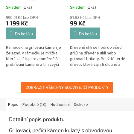
Skladem
(2 ks)
Skladem
(2 ks)
990,91 Kč bez DPH
81,82 Kč bez DPH
1 199 Kč
99 Kč
Do košíku
Do košíku
Rámeček na grilovací kámen je
Dřevěné uhlí se hodí do všech
železný. V rámečku je mřížka,
grilů na dřevěné uhlí nebo
která zajišťuje rovnoměrnější
grilovací brikety. Použité tvrdé
prohřívání kamene a tím zvýší
dřevo, které zajistí dlouhé a
životnost pečícího...
stabilní hoření. Uhlí je zabaleno
do papírového...
ZOBRAZIT VŠECHNY SOUVISEJÍCÍ PRODUKTY
Popis
Podobné (10)
Hodnocení
Diskuze
Detailní popis produktu
Grilovací, pečící kámen kulatý s obvodovou