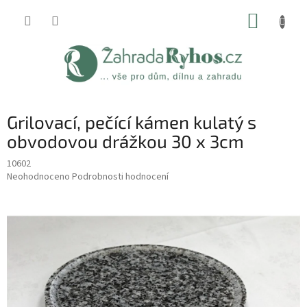
Přejít
NÁKUP
na
obsah
KOŠÍK
Grilovací, pečící kámen kulatý s
obvodovou drážkou 30 x 3cm
10602
Průměrné
Neohodnoceno
Podrobnosti hodnocení
hodnocení
produktu
je
0,0
z
5
hvězdiček.