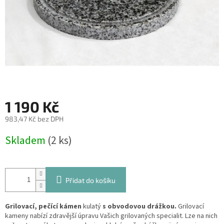
1 190 Kč
983,47 Kč bez DPH
Měrná
Skladem
(2 ks)
cena:
Přidat do košíku
Grilovací, pečící kámen
kulatý
s
obvodovou drážkou.
Grilovací
kameny nabízí zdravější úpravu Vašich grilovaných specialit. Lze na nich