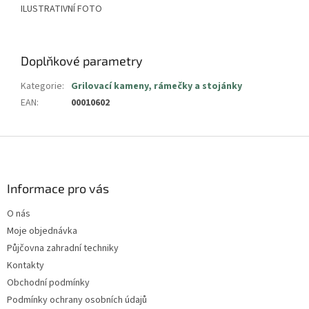
ILUSTRATIVNÍ FOTO
Doplňkové parametry
Kategorie
:
Grilovací kameny, rámečky a stojánky
EAN
:
00010602
Z
á
p
a
Informace pro vás
t
O nás
í
Moje objednávka
Půjčovna zahradní techniky
Kontakty
Obchodní podmínky
Podmínky ochrany osobních údajů