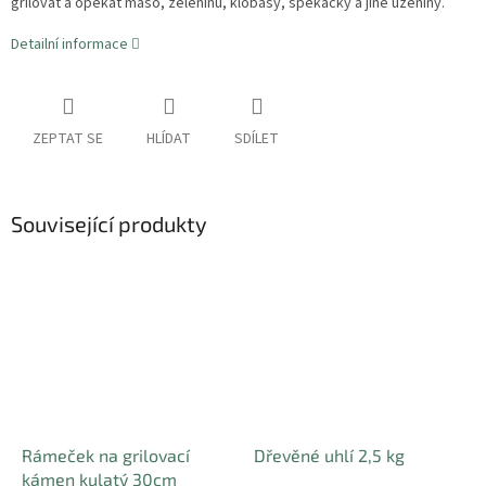
grilovat a opékat maso, zeleninu, klobásy, špekáčky a jiné uzeniny.
Detailní informace
ZEPTAT SE
HLÍDAT
SDÍLET
Související produkty
Rámeček na grilovací
Dřevěné uhlí 2,5 kg
kámen kulatý 30cm