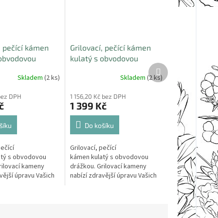
, pečící kámen
Grilovací, pečící kámen
 obvodovou
kulatý s obvodovou
Další
30 x 3cm
drážkou 40 x 3cm
produkt
Skladem
(2 ks)
Skladem
(2 ks)
bez DPH
1 156,20 Kč bez DPH
č
1 399 Kč
šíku
Do košíku
pečící
Grilovací, pečící
atý s obvodovou
kámen kulatý s obvodovou
rilovací kameny
drážkou. Grilovací kameny
vější úpravu Vašich
nabízí zdravější úpravu Vašich
 specialit. Lze na
grilovaných specialit.
t a opékat...