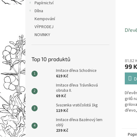
Papírnictví
Dílna
Kempování
VÝPRODEJ
Dřevě
NOVINKY
Top 10 produktů
81,82 
99 
Imitace dřeva Schodnice
619 Kč
D
Imitace dřeva Trávníková
obruba II.
Dřevěn
69 Kč
grilů 
grilov
Svazenka vratičolistá 1kg
dřevo,
119 Kč
stabiln
Imitace dřeva Bazénový lem
do pap
oblý
239 Kč
Popi