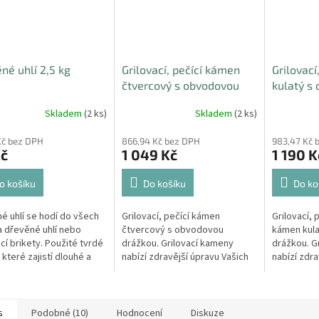
né uhlí 2,5 kg
Grilovací, pečící kámen
Grilovací
čtvercový s obvodovou
kulatý s
drážkou 50 x 50 x 3cm
drážkou 
Skladem
(2 ks)
Skladem
(2 ks)
Kč bez DPH
866,94 Kč bez DPH
983,47 Kč 
Kč
1 049 Kč
1 190 K
o košíku
Do košíku
Do ko
é uhlí se hodí do všech
Grilovací, pečící kámen
Grilovací, 
na dřevěné uhlí nebo
čtvercový s obvodovou
kámen kul
ací brikety. Použité tvrdé
drážkou. Grilovací kameny
drážkou. G
 které zajistí dlouhé a
nabízí zdravější úpravu Vašich
nabízí zdra
í hoření. Uhlí je zabaleno
grilovaných specialit.
grilovaných
írového...
nich grilova
s
Podobné (10)
Hodnocení
Diskuze