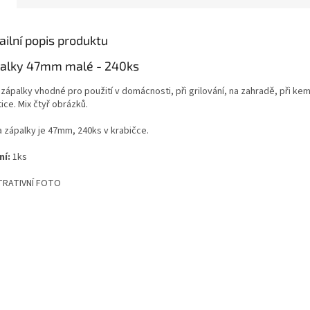
ailní popis produktu
alky 47mm malé - 240ks
 zápalky vhodné pro použití v domácnosti, při grilování, na zahradě, při ke
tice.
Mix čtyř obrázků.
a zápalky je 47mm, 240ks v krabičce.
ní:
1ks
TRATIVNÍ FOTO