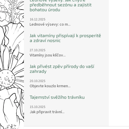
předběhnout sezónu a zajistit
bohatou úrodu
16.12.2025
Lednové výsevy: co m...
Jak vitamíny přispívají k prosperitě
a zdraví nosnic
27.10.2025
Vitamíny jsou klíčov...
Jak přivést zpěv přírody do vaší
zahrady
20.10.2025
Objevte kouzlo krmen...
Tajemství svěžího trávníku
15.10.2025
Jak připravit trávní...