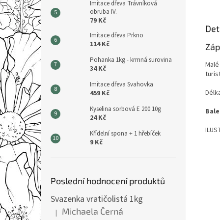
Imitace dřeva Trávníková
obruba IV.
79 Kč
Det
Imitace dřeva Prkno
114 Kč
Záp
Pohanka 1kg - krmná surovina
Malé
34 Kč
turis
Imitace dřeva Svahovka
Délk
459 Kč
Kyselina sorbová E 200 10g
Bale
24 Kč
ILUS
Křídelní spona + 1 hřebíček
9 Kč
Poslední hodnocení produktů
Svazenka vratičolistá 1kg
Michaela Černá
|
Hodnocení produktu je 5 z 5 hvězdiček.