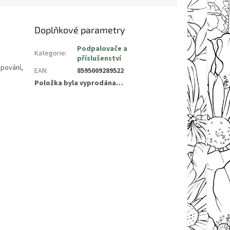
Doplňkové parametry
Podpalovače a
Kategorie
:
příslušenství
mpování,
EAN
:
8595009289522
Položka byla vyprodána…