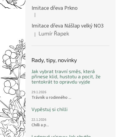
Imitace dřeva Prkno
|
Hodnocení produktu je 5 z 5 hvězdiček.
Imitace dřeva Nášlap velký NO3
Lumír Řapek
|
Hodnocení produktu je 5 z 5 hvězdiček.
Rady, tipy, novinky
Jak vybrat travní směs, která
přinese klid, hustotu a pocit, že
tentokrát to opravdu vyjde
29.1.2026
Trávník u rodinného ...
Vypěstuj si chilli
22.1.2026
Chilli a p...
Lednové výsevy: Jak chytře