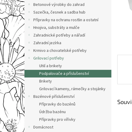
n
Betonové výrobky do zahrad
e
Sazečka, česnek a sadba hub
l
Přípravky na ochranu rostlin a ostatní
Hnojiva, substráty a mulče
Zahradnické potřeby a nářadí
Zahradní jezírka
Krmivo a chovatelské potřeby
Grilovací potřeby
Uhlí a brikety
Podpalovače a příslušenství
Brikety
Grilovací kameny, rámečky a stojánky
Bazénové příslušenství
Souvi
Přípravky do bazénů
Údržba bazénu
Přípravky pro vířivky
Domácnost