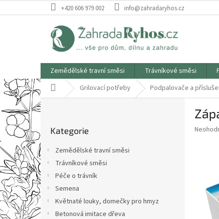
Přejít
+420 606 979 002
info@zahradaryhos.cz
na
obsah
Zemědělské travní směsi
Trávníkové směsi
Domů
Grilovací potřeby
Podpalovače a přísluše
P
Záp
o
Přeskočit
s
Průměr
Neohod
Kategorie
kategorie
t
hodnoce
r
produkt
Zemědělské travní směsi
a
je
Trávníkové směsi
0,0
n
z
Péče o trávník
n
5
í
Semena
hvězdič
p
Květnaté louky, domečky pro hmyz
a
Betonová imitace dřeva