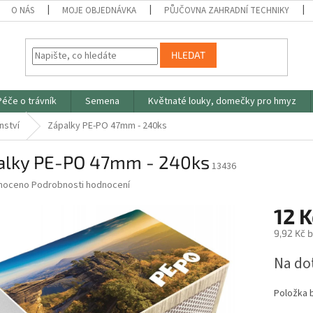
O NÁS
MOJE OBJEDNÁVKA
PŮJČOVNA ZAHRADNÍ TECHNIKY
HLEDAT
Péče o trávník
Semena
Květnaté louky, domečky pro hmyz
nství
Zápalky PE-PO 47mm - 240ks
alky PE-PO 47mm - 240ks
13436
né
noceno
Podrobnosti hodnocení
ní
12 K
u
9,92 Kč 
Měrná
Na do
cena:
ek.
Položka 