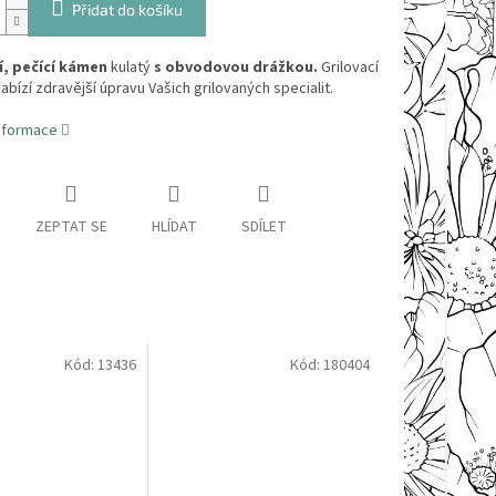
Přidat do košíku
í, pečící kámen
kulatý
s
obvodovou drážkou.
Grilovací
bízí zdravější úpravu Vašich grilovaných specialit.
informace
ZEPTAT SE
HLÍDAT
SDÍLET
Kód:
13436
Kód:
180404