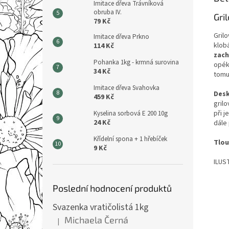
Imitace dřeva Trávníková
obruba IV.
Gri
79 Kč
Grilo
Imitace dřeva Prkno
klobá
114 Kč
zach
Pohanka 1kg - krmná surovina
opéká
34 Kč
tomu,
Imitace dřeva Svahovka
Desk
459 Kč
gril
při j
Kyselina sorbová E 200 10g
24 Kč
dále 
Křídelní spona + 1 hřebíček
Tlou
9 Kč
ILUS
Poslední hodnocení produktů
Svazenka vratičolistá 1kg
Michaela Černá
|
Hodnocení produktu je 5 z 5 hvězdiček.