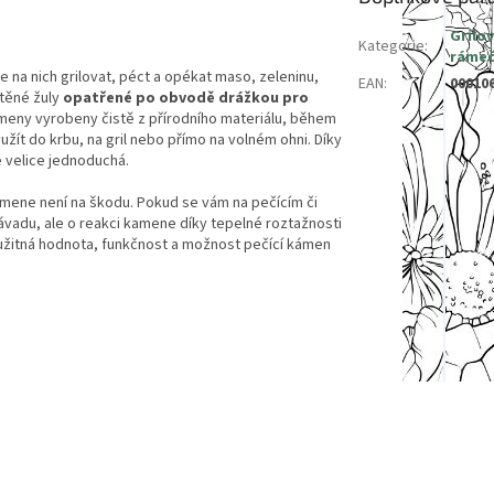
Grilo
Kategorie
:
rámeč
e na nich grilovat, péct a opékat maso, zeleninu,
EAN
:
00010
štěné žuly
opatřené po obvodě drážkou pro
kameny vyrobeny čistě z přírodního materiálu, během
užít do krbu, na gril nebo přímo na volném ohni. Díky
e velice jednoduchá.
amene není na škodu. Pokud se vám na pečícím či
závadu, ale o reakci kamene díky tepelné roztažnosti
je užitná hodnota, funkčnost a možnost pečící kámen