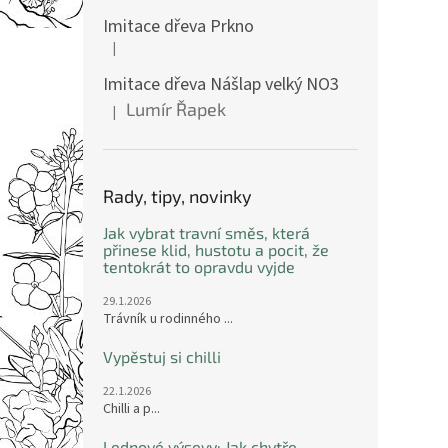
Imitace dřeva Prkno
|
Hodnocení produktu je 5 z 5 hvězdiček.
Imitace dřeva Nášlap velký NO3
Lumír Řapek
|
Hodnocení produktu je 5 z 5 hvězdiček.
Rady, tipy, novinky
Jak vybrat travní směs, která
přinese klid, hustotu a pocit, že
tentokrát to opravdu vyjde
29.1.2026
Trávník u rodinného ...
Vypěstuj si chilli
22.1.2026
Chilli a p...
Lednové výsevy: Jak chytře