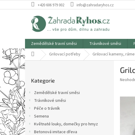
Přejít
+420 606 979 002
info@zahradaryhos.cz
na
obsah
Zemědělské travní směsi
Trávníkové směsi
Domů
Grilovací potřeby
Grilovací kameny, ráme
P
Gril
o
Přeskočit
s
Průměr
Neohod
Kategorie
kategorie
t
hodnoce
r
produkt
Zemědělské travní směsi
a
je
Trávníkové směsi
0,0
n
z
Péče o trávník
n
5
í
Semena
hvězdič
p
Květnaté louky, domečky pro hmyz
a
Betonová imitace dřeva