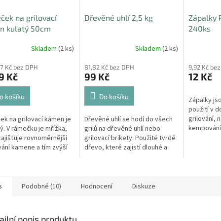
ek na grilovací
Dřevěné uhlí 2,5 kg
Zápalky
n kulatý 50cm
240ks
Skladem
(2 ks)
Skladem
(2 ks)
07 Kč bez DPH
81,82 Kč bez DPH
9,92 Kč be
9 Kč
99 Kč
12 Kč
o košíku
Do košíku
Zápalky js
použití v d
grilování, 
k na grilovací kámen je
Dřevěné uhlí se hodí do všech
kempování, 
ý. V rámečku je mřížka,
grilů na dřevěné uhlí nebo
zajišťuje rovnoměrnější
grilovací brikety. Použité tvrdé
vání kamene a tím zvýší
dřevo, které zajistí dlouhé a
st pečícího...
stabilní hoření. Uhlí je zabaleno
do papírového...
s
Podobné (10)
Hodnocení
Diskuze
ailní popis produktu