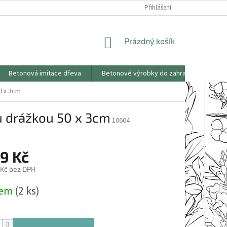
KONTAKTY
OBCHODNÍ PODMÍNKY
PODMÍNKY OCHRANY OSOBNÍCH
Přihlášení
NÁKUPNÍ
Prázdný košík
KOŠÍK
Betonová imitace dřeva
Betonové výrobky do zahrad
Saze
0 x 3cm
u drážkou 50 x 3cm
10604
9 Kč
 Kč bez DPH
dem
(2 ks)