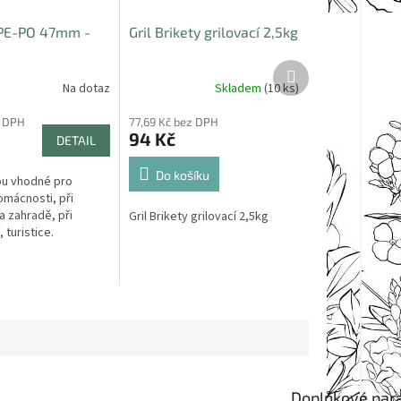
 PE-PO 47mm -
Gril Brikety grilovací 2,5kg
Další
produkt
Na dotaz
Skladem
(10 ks)
z DPH
77,69 Kč bez DPH
94 Kč
DETAIL
Do košíku
ou vhodné pro
omácnosti, při
na zahradě, při
Gril Brikety grilovací 2,5kg
turistice.
Doplňkové par