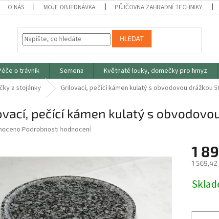
O NÁS
MOJE OBJEDNÁVKA
PŮJČOVNA ZAHRADNÍ TECHNIKY
HLEDAT
Péče o trávník
Semena
Květnaté louky, domečky pro hmyz
čky a stojánky
Grilovací, pečící kámen kulatý s obvodovou drážkou 5
ovací, pečící kámen kulatý s obvodovo
né
noceno
Podrobnosti hodnocení
ní
1 89
u
1 569,42
Měrná
Skla
cena:
ek.