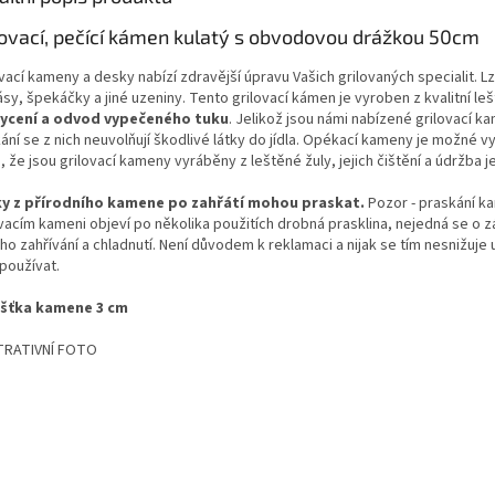
lovací, pečící kámen kulatý s obvodovou drážkou 50cm
vací kameny a desky nabízí zdravější úpravu Vašich grilovaných specialit. Lz
sy, špekáčky a jiné uzeniny. Tento grilovací kámen je vyroben z kvalitní le
ycení a odvod vypečeného tuku
. Jelikož jsou námi nabízené grilovací 
ní se z nich neuvolňují škodlivé látky do jídla. Opékací kameny je možné vy
 že jsou grilovací kameny vyráběny z leštěné žuly, jejich čištění a údržba j
y z přírodního kamene po zahřátí mohou praskat.
Pozor - praskání k
ovacím kameni objeví po několika použitích drobná prasklina, nejedná se o 
eho zahřívání a chladnutí. Není důvodem k reklamaci a nijak se tím nesnižu
používat.
šťka kamene 3 cm
TRATIVNÍ FOTO