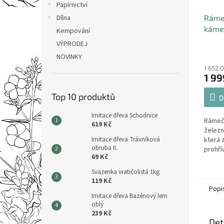
Papírnictví
Dílna
Rámeč
káme
Kempování
VÝPRODEJ
NOVINKY
1 652,
1 99
Top 10 produktů
D
Imitace dřeva Schodnice
Rámeče
619 Kč
železn
Imitace dřeva Trávníková
která 
obruba II.
prohří
69 Kč
životno
Svazenka vratičolistá 1kg
119 Kč
Popi
Imitace dřeva Bazénový lem
oblý
239 Kč
Det