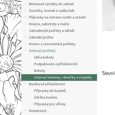
n
Betonové výrobky do zahrad
e
Sazečka, česnek a sadba hub
l
Přípravky na ochranu rostlin a ostatní
Hnojiva, substráty a mulče
Zahradnické potřeby a nářadí
Zahradní jezírka
Krmivo a chovatelské potřeby
Grilovací potřeby
Uhlí a brikety
Podpalovače a příslušenství
Brikety
Souvi
Grilovací kameny, rámečky a stojánky
Bazénové příslušenství
Přípravky do bazénů
Údržba bazénu
Přípravky pro vířivky
Domácnost