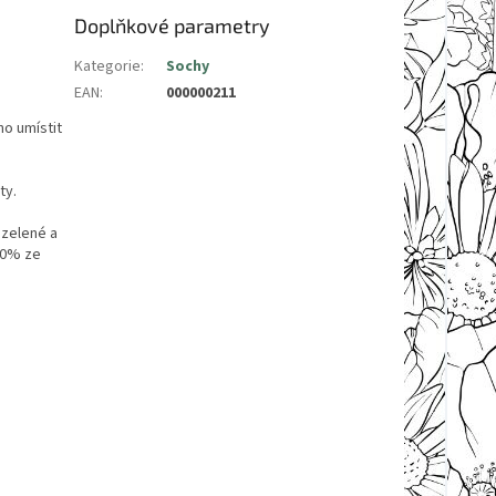
Doplňkové parametry
Kategorie
:
Sochy
EAN
:
000000211
o umístit
ty.
 zelené a
30% ze