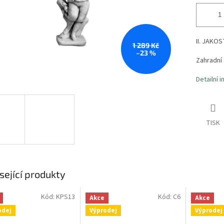
II. JAKOS
1 289 Kč
–23 %
Zahradní 
Detailní 
TISK
sející produkty
Kód:
KPS13
Kód:
C6
Akce
Akce
odej
Výprodej
Výprodej