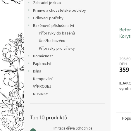
Zahradní jezírka
Krmivo a chovatelské potřeby
Grilovací potřeby
Bazénové příslušenství
Beto
Přípravky do bazénů
Koryt
Údržba bazénu
VÝST
Přípravky pro vířivky
Domácnost
296,69
Papírnictví
DPH
359
Dílna
Kempování
II.JAK
VÝPRODEJ
vyrobe
NOVINKY
Top 10 produktů
Popi
Imitace dřeva Schodnice