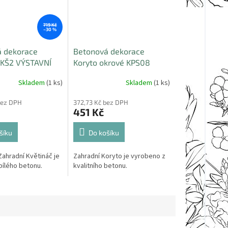
719 Kč
–30 %
 dekorace
Betonová dekorace
 KŠ2 VÝSTAVNÍ
Koryto okrové KPS08
VÝSTAVNÍ KUS
Skladem
(1 ks)
Skladem
(1 ks)
bez DPH
372,73 Kč bez DPH
451 Kč
šíku
Do košíku
Zahradní Květináč je
Zahradní Koryto je vyrobeno z
bílého betonu.
kvalitního betonu.