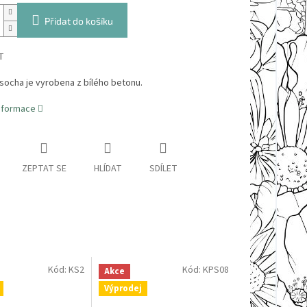
Přidat do košíku
T
socha je vyrobena z bílého betonu.
informace
ZEPTAT SE
HLÍDAT
SDÍLET
Kód:
KS2
Kód:
KPS08
Akce
Výprodej