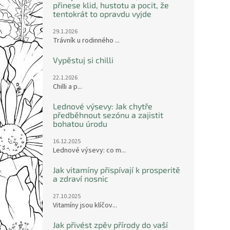
přinese klid, hustotu a pocit, že
tentokrát to opravdu vyjde
29.1.2026
Trávník u rodinného ...
Vypěstuj si chilli
22.1.2026
Chilli a p...
Lednové výsevy: Jak chytře
předběhnout sezónu a zajistit
bohatou úrodu
16.12.2025
Lednové výsevy: co m...
Jak vitamíny přispívají k prosperitě
a zdraví nosnic
27.10.2025
Vitamíny jsou klíčov...
Jak přivést zpěv přírody do vaší