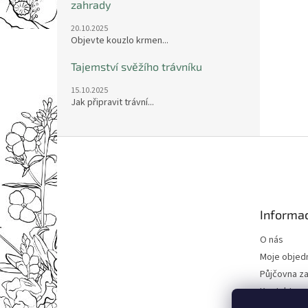
zahrady
20.10.2025
Objevte kouzlo krmen...
Tajemství svěžího trávníku
15.10.2025
Jak připravit trávní...
Z
á
p
a
t
Informac
í
O nás
Moje objed
Půjčovna za
Kontakty