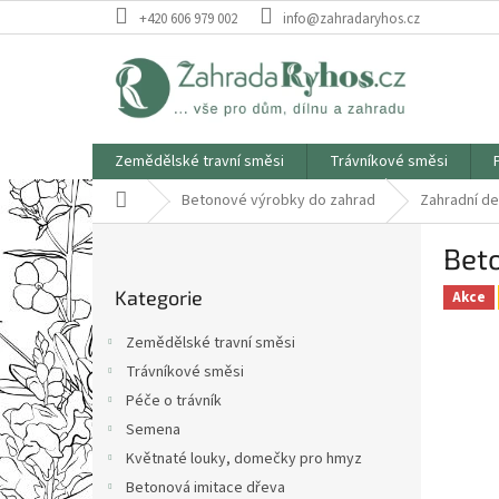
Přejít
+420 606 979 002
info@zahradaryhos.cz
na
obsah
Zemědělské travní směsi
Trávníkové směsi
Domů
Betonové výrobky do zahrad
Zahradní d
P
Bet
o
Přeskočit
s
Kategorie
kategorie
Akce
t
r
Zemědělské travní směsi
a
Trávníkové směsi
n
Péče o trávník
n
í
Semena
p
Květnaté louky, domečky pro hmyz
a
Betonová imitace dřeva