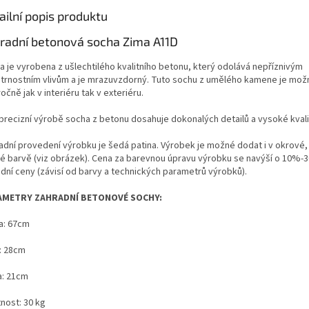
ailní popis produktu
radní betonová socha Zima A11D
a je vyrobena z ušlechtilého kvalitního betonu, který odolává nepříznivým
trnostním vlivům a je mrazuvzdorný. Tuto sochu z umělého kamene je možn
očně jak v interiéru tak v exteriéru.
 precizní výrobě socha z betonu dosahuje dokonalých detailů a vysoké kvali
adní provedení výrobku je šedá patina. Výrobek je možné dodat i v okrové,
é barvě (viz obrázek). Cena za barevnou úpravu výrobku se navýší o 10%-
adní ceny (závisí od barvy a technických parametrů výrobků).
AMETRY ZAHRADNÍ BETONOVÉ SOCHY:
a: 67cm
a: 28cm
a: 21cm
nost: 30 kg