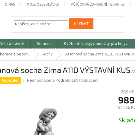
O NÁS
MOJE OBJEDNÁVKA
PŮJČOVNA ZAHRADNÍ TECHNIKY
HLEDAT
Péče o trávník
Semena
Květnaté louky, domečky pro hmyz
ekorace z betonu
Sochy
Betonová socha Zima A11D VÝSTAVNÍ 
onová socha Zima A11D VÝSTAVNÍ KUS
A
Průměrné
Neohodnoceno
Podrobnosti hodnocení
Výprodej
hodnocení
produktu
1 289 Kč
je
989
0,0
817,36 K
z
5
Měrná
Skla
hvězdiček.
cena: