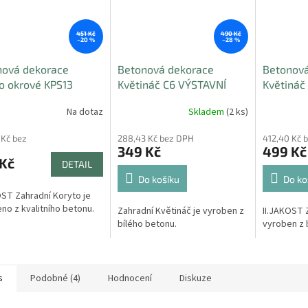
451 Kč
490 Kč
–20 %
–28 %
nová dekorace
Betonová dekorace
Betonová
o okrové KPS13
Květináč C6 VÝSTAVNÍ
Květináč
AVNÍ KUS
KUS
KUS
Na dotaz
Skladem
(2 ks)
 Kč bez
288,43 Kč bez DPH
412,40 Kč 
349 Kč
499 Kč
 Kč
DETAIL
Do košíku
Do ko
OST Zahradní Koryto je
no z kvalitního betonu.
Zahradní Květináč je vyroben z
II.JAKOST 
bílého betonu.
vyroben z 
s
Podobné (4)
Hodnocení
Diskuze