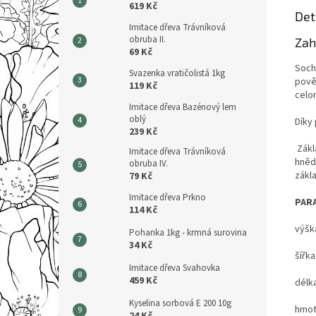
619 Kč
Det
Imitace dřeva Trávníková
obruba II.
Zah
69 Kč
Soch
Svazenka vratičolistá 1kg
pově
119 Kč
celor
Imitace dřeva Bazénový lem
oblý
Díky
239 Kč
Zákl
Imitace dřeva Trávníková
hněd
obruba IV.
zákl
79 Kč
Imitace dřeva Prkno
PAR
114 Kč
výšk
Pohanka 1kg - krmná surovina
34 Kč
šířk
Imitace dřeva Svahovka
459 Kč
délk
Kyselina sorbová E 200 10g
hmot