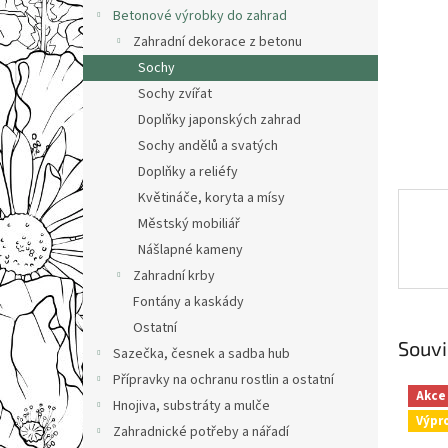
n
Betonové výrobky do zahrad
e
Zahradní dekorace z betonu
l
Sochy
Sochy zvířat
Doplňky japonských zahrad
Sochy andělů a svatých
Doplňky a reliéfy
Květináče, koryta a mísy
Městský mobiliář
Nášlapné kameny
Zahradní krby
Fontány a kaskády
Ostatní
Souvi
Sazečka, česnek a sadba hub
Přípravky na ochranu rostlin a ostatní
Akce
Hnojiva, substráty a mulče
Výpr
Zahradnické potřeby a nářadí