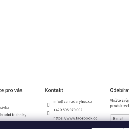
e pro vás
Kontakt
Odebíra
Vložte svů
info
@
zahradaryhos.cz
produktech
návka
+420 606 979 002
hradní techniky
https://www.facebook.co
E-mail
m/prodejnaRYHOS