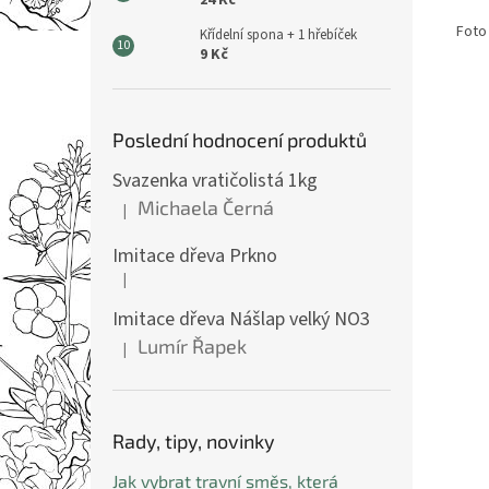
24 Kč
Foto
Křídelní spona + 1 hřebíček
9 Kč
Poslední hodnocení produktů
Svazenka vratičolistá 1kg
Michaela Černá
|
Hodnocení produktu je 5 z 5 hvězdiček.
Imitace dřeva Prkno
|
Hodnocení produktu je 5 z 5 hvězdiček.
Imitace dřeva Nášlap velký NO3
Lumír Řapek
|
Hodnocení produktu je 5 z 5 hvězdiček.
Rady, tipy, novinky
Jak vybrat travní směs, která