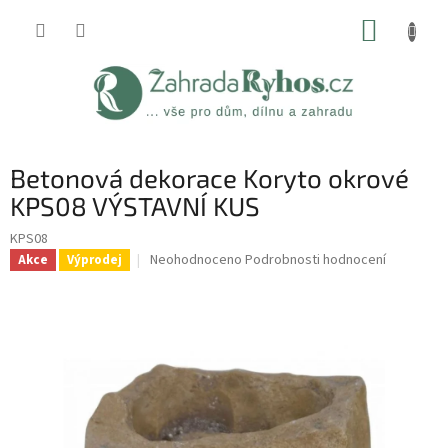
Přejít
NÁKUP
na
obsah
KOŠÍK
Betonová dekorace Koryto okrové
KPS08 VÝSTAVNÍ KUS
KPS08
Průměrné
Neohodnoceno
Podrobnosti hodnocení
Akce
Výprodej
hodnocení
produktu
je
0,0
z
5
hvězdiček.