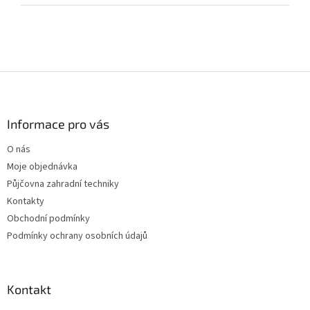
Z
á
p
a
Informace pro vás
t
O nás
í
Moje objednávka
Půjčovna zahradní techniky
Kontakty
Obchodní podmínky
Podmínky ochrany osobních údajů
Kontakt