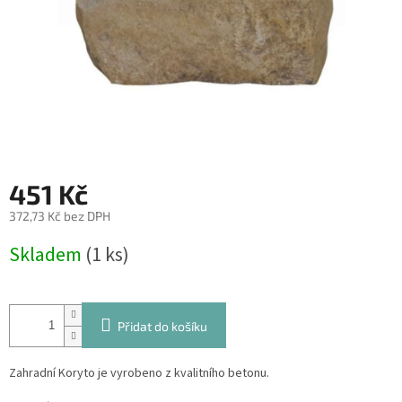
451 Kč
372,73 Kč bez DPH
Měrná
Skladem
(1 ks)
cena:
Přidat do košíku
Zahradní Koryto je vyrobeno z kvalitního betonu.