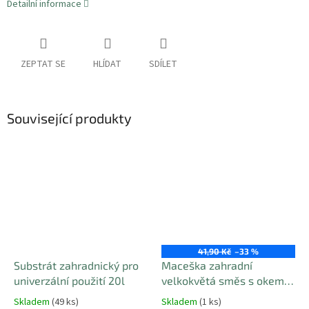
Detailní informace
ZEPTAT SE
HLÍDAT
SDÍLET
Související produkty
Sleva
41,90 Kč
–33 %
Substrát zahradnický pro
Maceška zahradní
univerzální použití 20l
velkokvětá směs s okem -
semena (exp. 12/25)
Skladem
(49 ks)
Skladem
(1 ks)