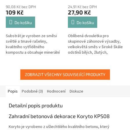
90,08 Kč bez DPH
24,91 Kč bez DPH
109 Kč
27,90 Kč
Do košíku
Do košíku
Substrát je vyroben ze směsi
Oblíbená dvouletka pro
světlé a tmavé rašeliny,
skupinové záhonové výsadby,
kvalitního vytříděného
velkokvětá směs v široké škále
kompostu a obsahuje minerální
odstínů bílých, žlutých,
vícesložkové hnojivo CERERIT.
červených, šarlatových a
modrých barev.
ZOBRAZIT VŠECHNY SOUVISEJÍCÍ PRODUKTY
Popis
Podobné (3)
Hodnocení
Diskuze
Detailní popis produktu
Zahradní betonová dekorace Koryto KPS08
Koryto je vyrobeno z ušlechtilého kvalitního betonu, který