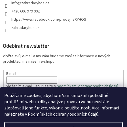
info
@
zahradaryhos.cz
+420 606 979 002
https://www.facebook.com/prodejnaRYHOS
zahradaryhos.cz
Odebírat newsletter
Vložte svůj e-mail a my vám budeme zasílat informace o nových
produktech na našem e-shopu.
E-mail
Vložením e-mailu souhlasíte s
podmínkami ochrany osobních údajů
Používáme cookies, abychom Vám umožnili pohodlné
PŘIHLÁSIT SE
prohlížení webu a díky analýze provozu webu neustále
zlepšovali jeho funkce, výkon a použitelnost
.
Více informací
naleznete v
Podmínkách ochrany osobních údajů
.
Vytvořil Shoptet