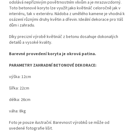
odolává nepříznivým povětrnostním vlivům a je mrazuvzdorný.
Toto betonové koryto lze využít jako květináč celoročně jak v
interiéru, tak v exteriéru. Nádoba z umělého kamene je vhodná k
osázení různými druhy květin a dřevin. Ideální dekorace pro Váš
dům i zahradu.
Díky precizní výrobě květináč z betonu dosahuje dokonalých
detailů a vysoké kvality.
Barevné provedení koryta je okrová patina.
PARAMETRY ZAHRADNÍ BETONOVÉ DEKORACE:
výška: 12cm
šířka: 22cm
délka: 26cm
váha: 8kg
Foto je pouze ilustrační. Barevnost výrobků se může od
uvedené fotografie lišit.