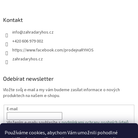
Kontakt
info
@
zahradaryhos.cz
+420 606 979 002
https://www.facebook.com/prodejnaRYHOS
zahradaryhos.cz
Odebírat newsletter
Vložte svůj e-mail a my vám budeme zasílat informace o nových
produktech na našem e-shopu.
E-mail
Vložením e-mailu souhlasíte s
podmínkami ochrany osobních údajů
Používáme cookies, abychom Vám umožnili pohodlné
PŘIHLÁSIT SE