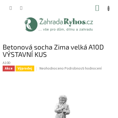
Přejít
NÁKUP
na
obsah
KOŠÍK
Betonová socha Zima velká A10D
VÝSTAVNÍ KUS
A10D
Průměrné
Neohodnoceno
Podrobnosti hodnocení
Akce
Výprodej
hodnocení
produktu
je
0,0
z
5
hvězdiček.