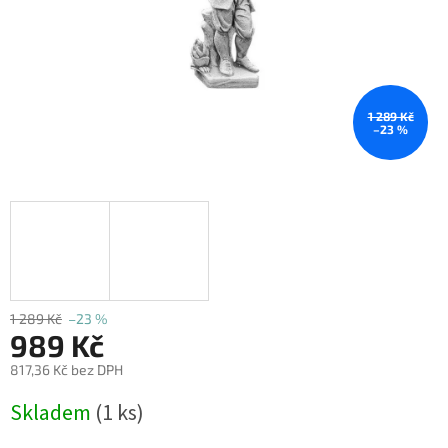
1 289 Kč
–23 %
1 289 Kč
–23 %
989 Kč
817,36 Kč bez DPH
Měrná
Skladem
(1 ks)
cena: