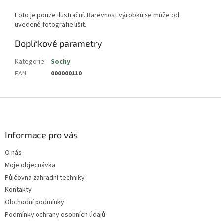
Foto je pouze ilustrační. Barevnost výrobků se může od
uvedené fotografie lišit.
Doplňkové parametry
Kategorie
:
Sochy
EAN
:
000000110
Z
á
p
a
Informace pro vás
t
O nás
í
Moje objednávka
Půjčovna zahradní techniky
Kontakty
Obchodní podmínky
Podmínky ochrany osobních údajů