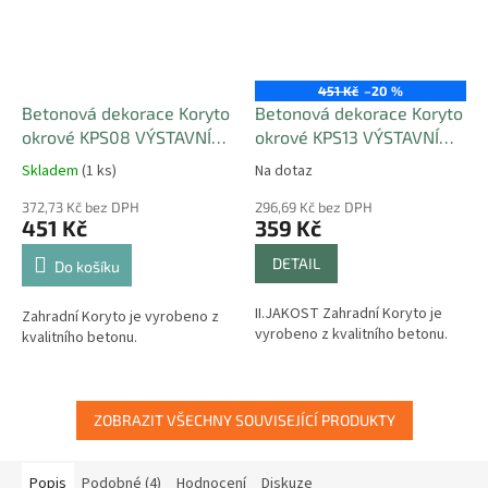
451 Kč
–20 %
Betonová dekorace Koryto
Betonová dekorace Koryto
okrové KPS08 VÝSTAVNÍ
okrové KPS13 VÝSTAVNÍ
KUS
KUS
Skladem
(1 ks)
Na dotaz
372,73 Kč bez DPH
296,69 Kč bez DPH
451 Kč
359 Kč
DETAIL
Do košíku
II.JAKOST Zahradní Koryto je
Zahradní Koryto je vyrobeno z
vyrobeno z kvalitního betonu.
kvalitního betonu.
ZOBRAZIT VŠECHNY SOUVISEJÍCÍ PRODUKTY
Popis
Podobné (4)
Hodnocení
Diskuze