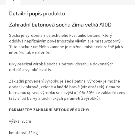
Detailní popis produktu
Zahradní betonová socha Zima velká A10D
Socha je vyrobena z ušlechtilého kvalitního betonu, který
odolává nepříznivým povětrnostním vlivům a je mrazuvzdorný.
Tuto sochu z umělého kamene je možno umístit celoročně jak v
interiéru tak v exteriéru.
Díky precizní výrobě socha z betonu dosahuje dokonalých
detailů a vysoké kvality.
Základní provedení výrobku je šedá patina. Výrobek je možné
dodat i v okrové, zelené a hnědé barvě (viz obrázek). Cena za
barevnou úpravu výrobku se navýší o 10%-30% ze základní ceny
(závisí od barvy a technických parametrů výrobků).
PARAMETRY ZAHRADNÍ BETONOVÉ SOCHY:
výška: 75cm
hmotnost: 38 kg