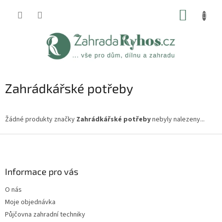
Přejít
NÁKUP
na
obsah
KOŠÍK
Zahrádkářské potřeby
Žádné produkty značky
Zahrádkářské potřeby
nebyly nalezeny...
Z
á
p
a
Informace pro vás
t
O nás
í
Moje objednávka
Půjčovna zahradní techniky