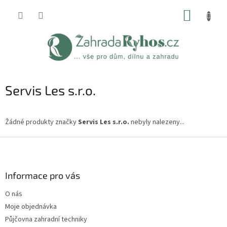
Přejít
NÁKUP
na
obsah
KOŠÍK
Servis Les s.r.o.
Žádné produkty značky
Servis Les s.r.o.
nebyly nalezeny...
Z
á
p
a
Informace pro vás
t
O nás
í
Moje objednávka
Půjčovna zahradní techniky