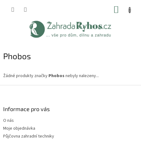
Přejít
NÁKUP
na
obsah
KOŠÍK
Phobos
Žádné produkty značky
Phobos
nebyly nalezeny...
Z
á
p
a
Informace pro vás
t
O nás
í
Moje objednávka
Půjčovna zahradní techniky