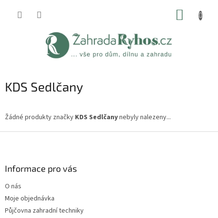
Přejít
NÁKUP
na
obsah
KOŠÍK
KDS Sedlčany
Žádné produkty značky
KDS Sedlčany
nebyly nalezeny...
Z
á
p
a
Informace pro vás
t
O nás
í
Moje objednávka
Půjčovna zahradní techniky