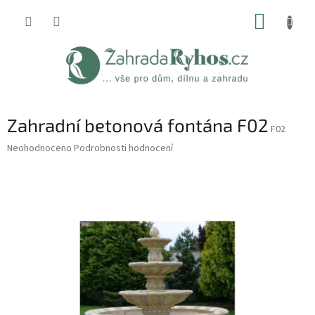
Přejít
NÁKUP
na
obsah
KOŠÍK
Zahradní betonová fontána F02
F02
Průměrné
Neohodnoceno
Podrobnosti hodnocení
hodnocení
produktu
je
0,0
z
5
hvězdiček.