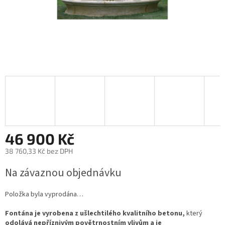
46 900 Kč
38 760,33 Kč bez DPH
Měrná
Na závaznou objednávku
cena:
Položka byla vyprodána…
Fontána je vyrobena z ušlechtilého kvalitního betonu,
který
odolává nepříznivým povětrnostním vlivům a je