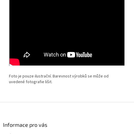
Foto je pouze ilustrační.
Barevnost výrobků se může od
uvedené fotografie lišit.
Z
á
p
a
Informace pro vás
t