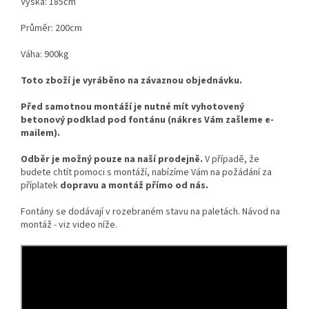
Výška: 185cm
Průměr: 200cm
Váha: 900kg
Toto zboží je vyráběno na závaznou objednávku.
Před samotnou montáží je nutné mít vyhotovený
betonový podklad pod fontánu (nákres Vám zašleme e-
mailem).
Odběr je možný pouze na naší prodejně.
V případě, že
budete chtít pomoci s montáží, nabízíme Vám na požádání za
příplatek
dopravu a montáž přímo od nás.
Fontány se dodávají v rozebraném stavu na paletách. Návod na
montáž - viz video níže.