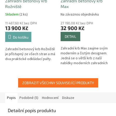
Zahradní betonový krb
Zahradní betonový krb
Rožniště
Max
Skladem
(2 ks)
Na závaznou objednávku
11 487,60 Kč bez DPH
27 190,08 Kč bez DPH
13 900 Kč
32 900 Kč
DETAIL
Do košíku
Zahradní krb Max zaujme svým
Zahradní betonový krb Rožniště
moderním a čistým designem.
je přístupný ze všech stran a má
Jedná se o větší krb z naší
dva praktické odkládací pulty.
nabídky moderních zahradních
krbů.
ZOBRAZIT VŠECHNY SOUVISEJÍCÍ PRODUKTY
Popis
Podobné (5)
Hodnocení
Diskuze
Detailní popis produktu