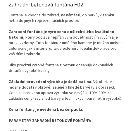
Zahradní betonová fontána F02
Fontána je vhodná do zahrad, na náměstí, do parků, k zámku
nebo do jiných reprezentačních prostor.
Zahradní fontána je vyrobena z ušlechtilého kvalitního
betonu,
který odolává nepříznivým povětrnostním vlivům a je
mrazuvzdorný. Tuto fontánu z umělého kamene je možno umístit
celoročně jak v interiéru, tak v exteriéru. Ideální dekorace pro
Váš dům i zahradu.
Díky precizní výrobě fontána z betonu dosahuje dokonalých
detailů a vysoké kvality.
Základní provedení výrobku je šedá patina.
Výrobek je
možné dodat i v okrové, zelené a hnědé barvě (viz obrázek).
Cena za barevnou úpravu výrobku se navýší o 10%-30% ze
základní ceny (závisí od barvy a technických parametrů výrobků).
Cena fontány je uvedena bez čerpadla.
PARAMETRY ZAHRADNÍ BETONOVÉ FONTÁNY: