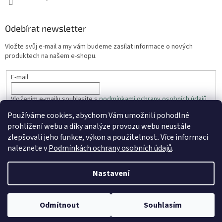
Odebírat newsletter
Vložte svůj e-mail a my vám budeme zasílat informace o nových
produktech na našem e-shopu.
E-mail
Vložením e-mailu souhlasíte s
podmínkami ochrany osobních údajů
Používáme cookies, abychom Vám umožnili pohodlné
PŘIHLÁSIT SE
prohlížení webu a díky analýze provozu webu neustále
zlepšovali jeho funkce, výkon a použitelnost
.
Více informací
naleznete v
Podmínkách ochrany osobních údajů
.
Vytvořil Shoptet
Nastavení
Copyright 2026
ZahradaRyhos.cz
. Všechna práva vyhrazena.
Odmítnout
Souhlasím
Upravit nastavení cookies