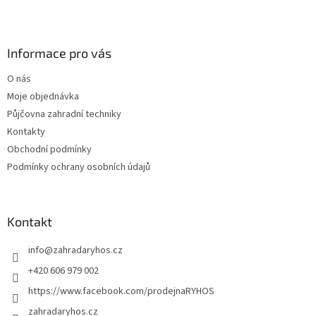
Z
á
p
a
Informace pro vás
t
O nás
í
Moje objednávka
Půjčovna zahradní techniky
Kontakty
Obchodní podmínky
Podmínky ochrany osobních údajů
Kontakt
info
@
zahradaryhos.cz
+420 606 979 002
https://www.facebook.com/prodejnaRYHOS
zahradaryhos.cz