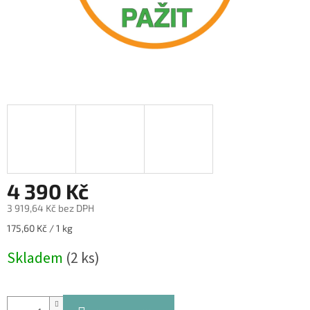
4 390 Kč
3 919,64 Kč bez DPH
Měrná
175,60 Kč / 1 kg
cena:
Skladem
(2 ks)