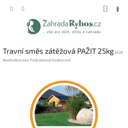
Přejít
NÁKUP
na
obsah
KOŠÍK
Travní směs zátěžová PAŽIT 25kg
5538
Průměrné
Neohodnoceno
Podrobnosti hodnocení
hodnocení
produktu
je
0,0
z
5
hvězdiček.