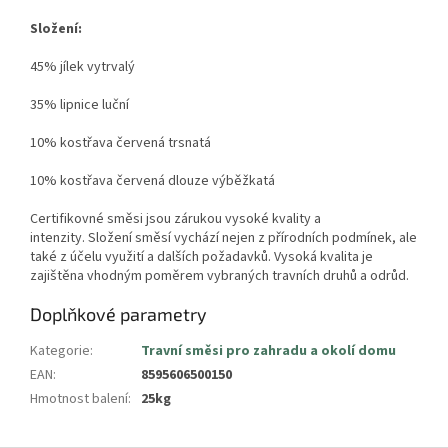
Složení:
45% jílek vytrvalý
35% lipnice luční
10% kostřava červená trsnatá
10% kostřava červená dlouze výběžkatá
Certifikovné směsi jsou zárukou vysoké kvality a
intenzity.
Složení směsí vychází nejen z přírodních podmínek, ale
také z účelu využití a dalších požadavků. Vysoká kvalita je
zajištěna vhodným poměrem vybraných travních druhů a odrůd.
Doplňkové parametry
Kategorie
:
Travní směsi pro zahradu a okolí domu
EAN
:
8595606500150
Hmotnost balení
:
25kg