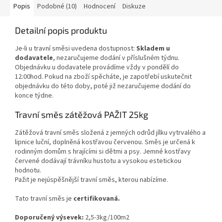
Popis
Podobné (10)
Hodnocení
Diskuze
Detailní popis produktu
Je-li u travní směsi uvedena dostupnost:
Skladem u
dodavatele
, nezaručujeme dodání v příslušném týdnu.
Objednávku u dodavatele provádíme vždy v pondělí do
12:00hod. Pokud na zboží spěcháte, je zapotřebí uskutečnit
objednávku do této doby, poté již nezaručujeme dodání do
konce týdne.
Travní směs zátěžová PAŽIT 25kg
Zátěžová travní směs složená z jemných odrůd jílku vytrvalého a
lipnice luční, doplněná kostřavou červenou. Směs je určená k
rodinným domům s hrajícími si dětmi a psy. Jemné kostřavy
červené dodávají trávníku hustotu a vysokou estetickou
hodnotu.
Pažit je nejúspěšnější travní směs, kterou nabízíme.
Tato travní směs je
certifikovaná.
Doporučený výsevek:
2,5-3kg/100m2