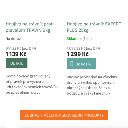
Hnojivo na trávník proti
Hnojivo na trávník EXPERT
plevelům TRAVIN 8kg
PLUS 25kg
Na dotaz
Skladem
(1 ks)
941,32 Kč bez DPH
1 073,55 Kč bez DPH
1 139 Kč
1 299 Kč
DETAIL
Do košíku
Kombinovaný granulovaný
Hnojivo je vhodné na všechny
přípravek pro výživu a
druhy trávníků, sportovních i
udržování okrasných trávníků v
okrasných. Obsah železa
bezplevelném stavu.
potlačuje výskyt mechu v
Komplexně odplevelí a vyživí
trávníku.
Váš trávník, vykouzlí koberec ve
Vaší zahradě.
ZOBRAZIT VŠECHNY SOUVISEJÍCÍ PRODUKTY