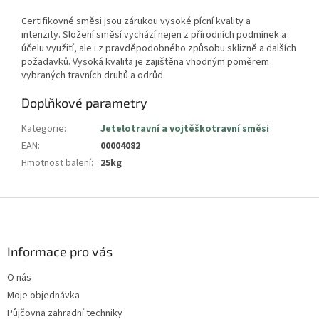
Certifikovné směsi jsou zárukou vysoké pícní kvality a
intenzity.
Složení směsí vychází nejen z přírodních podmínek a
účelu využití, ale i z pravděpodobného způsobu sklizně a dalších
požadavků. Vysoká kvalita je zajištěna vhodným poměrem
vybraných travních druhů a odrůd.
Doplňkové parametry
Kategorie
:
Jetelotravní a vojtěškotravní směsi
EAN
:
00004082
Hmotnost balení
:
25kg
Z
á
p
a
Informace pro vás
t
O nás
í
Moje objednávka
Půjčovna zahradní techniky