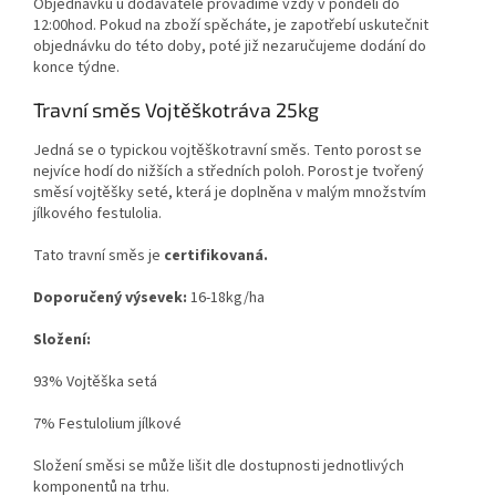
Objednávku u dodavatele provádíme vždy v pondělí do
12:00hod. Pokud na zboží spěcháte, je zapotřebí uskutečnit
objednávku do této doby, poté již nezaručujeme dodání do
konce týdne.
Travní směs Vojtěškotráva 25kg
Jedná se o typickou vojtěškotravní směs. Tento porost se
nejvíce hodí do nižších a středních poloh. Porost je tvořený
směsí vojtěšky seté, která je doplněna v malým množstvím
jílkového festulolia.
Tato travní směs je
certifikovaná.
Doporučený výsevek:
16-18kg/ha
Složení:
93% Vojtěška setá
7% Festulolium jílkové
Složení směsi se může lišit dle dostupnosti jednotlivých
komponentů na trhu
.