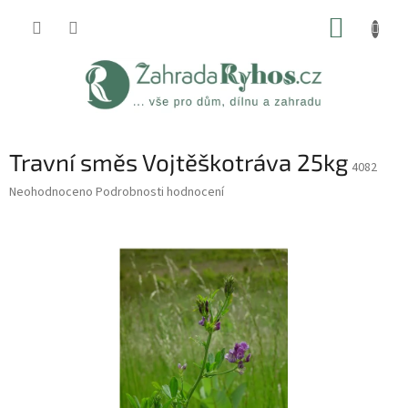
Přejít
NÁKUP
na
obsah
KOŠÍK
Travní směs Vojtěškotráva 25kg
4082
Průměrné
Neohodnoceno
Podrobnosti hodnocení
hodnocení
produktu
je
0,0
z
5
hvězdiček.