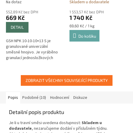
Na dotaz
Skladem u dodavatele
552,89 Kč bez DPH
1 553,57 Kč bez DPH
669 Kč
1 740 Kč
Měrná
69,60 Kč / 1 kg
DETAIL
cena:
Do košíku
GSH NPK 10-10-10+13 S je
granulované univerzální
směsné hnojivo. Je vyráběno
granulací jednosložkových
hnojiv se základními živinami
jako je dusík, fosfor a draslík.
ZOBRAZIT VŠECHNY SOUVISEJÍCÍ PRODUKTY
Popis
Podobné (10)
Hodnocení
Diskuze
Detailní popis produktu
Je-li u travní směsi uvedena dostupnost:
Skladem u
dodavatele
, nezaručujeme dodání v příslušném týdnu.