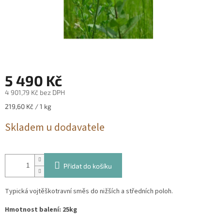
5 490 Kč
4 901,79 Kč bez DPH
Měrná
219,60 Kč / 1 kg
cena:
Skladem u dodavatele
Přidat do košíku
Typická vojtěškotravní směs do nižších a středních poloh.
Hmotnost balení: 25kg