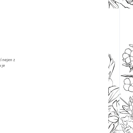
í nejen z
 je