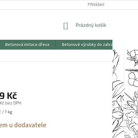
KONTAKTY
OBCHODNÍ PODMÍNKY
PODMÍNKY OCHRANY OSOBNÍCH
Přihlášení
NÁKUPNÍ
Prázdný košík
KOŠÍK
Betonová imitace dřeva
Betonové výrobky do zahrad
Saze
9 Kč
 Kč bez DPH
 / 1 kg
em u dodavatele