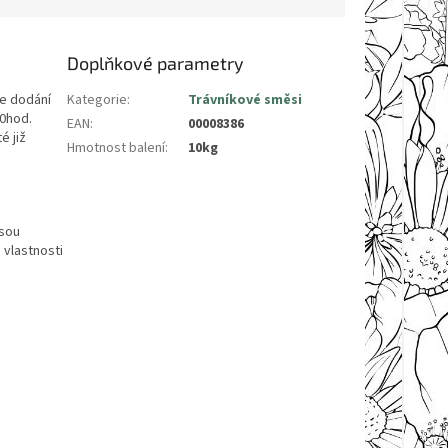
Doplňkové parametry
e dodání
Kategorie
:
Trávníkové směsi
00hod.
EAN
:
00008386
é již
Hmotnost balení
:
10kg
jsou
 vlastnosti