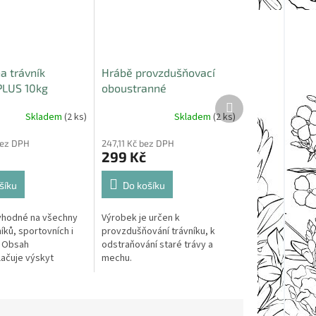
a trávník
Hrábě provzdušňovací
PLUS 10kg
oboustranné
Další
produkt
Skladem
(2 ks)
Skladem
(2 ks)
bez DPH
247,11 Kč bez DPH
299 Kč
šíku
Do košíku
 vhodné na všechny
Výrobek je určen k
íků, sportovních i
provzdušňování trávníku, k
. Obsah
odstraňování staré trávy a
lačuje výskyt
mechu.
ávníku.