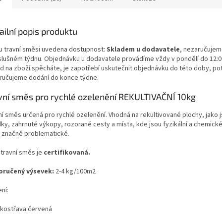
ailní popis produktu
i u travní směsi uvedena dostupnost:
Skladem u dodavatele
, nezaručujem
íslušném týdnu. Objednávku u dodavatele provádíme vždy v pondělí do 12:
d na zboží spěcháte, je zapotřebí uskutečnit objednávku do této doby, pot
ručujeme dodání do konce týdne.
vní směs pro rychlé ozelenění REKULTIVAČNÍ 10kg
ní směs určená pro rychlé ozelenění. Vhodná na rekultivované plochy, jako 
dky, zahrnuté výkopy, rozorané cesty a místa, kde jsou fyzikální a chemické
 značně problematické.
 travní směs je
certifikovaná.
ručený výsevek:
2-4 kg/100m2
ní:
kostřava červená