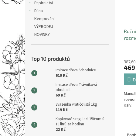
Papírnictví
Dílna
Kempování
VÝPRODEJ
Ruční
NOVINKY
rozme
hnoji
2,7l
Top 10 produktů
387,60
469
Imitace dřeva Schodnice
619 Kč
D
Imitace dřeva Trávníková
obruba II.
Manuál
69 Kč
rovnom
Svazenka vratičolistá 1kg
osiv.
119 Kč
Kapkovač s regulací 150mm 0 -
10 litrů za hodinu
22 Kč
Popi