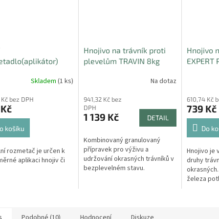
Hnojivo na trávník proti
Hnojivo n
tadlo(aplikátor)
plevelům TRAVIN 8kg
EXPERT 
v a travního osení
Skladem
(1 ks)
Na dotaz
 Kč bez DPH
941,32 Kč bez
610,74 Kč 
 Kč
739 Kč
DPH
1 139 Kč
DETAIL
o košíku
Do ko
Kombinovaný granulovaný
přípravek pro výživu a
ní rozmetač je určen k
Hnojivo je
udržování okrasných trávníků v
ěrné aplikaci hnojiv či
druhy trávn
bezplevelném stavu.
okrasných
Komplexně odplevelí a vyživí
železa pot
Váš trávník, vykouzlí koberec
mechu v tr
ve Vaší zahradě.
s
Podobné (10)
Hodnocení
Diskuze