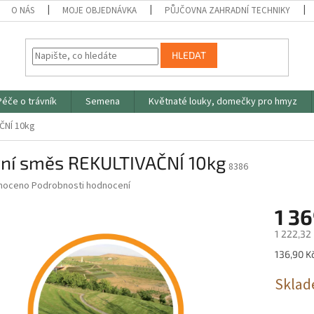
O NÁS
MOJE OBJEDNÁVKA
PŮJČOVNA ZAHRADNÍ TECHNIKY
HLEDAT
Péče o trávník
Semena
Květnaté louky, domečky pro hmyz
ČNÍ 10kg
vní směs REKULTIVAČNÍ 10kg
8386
né
noceno
Podrobnosti hodnocení
ní
1 36
u
1 222,32
Měrná
136,90 Kč
cena:
ek.
Sklad