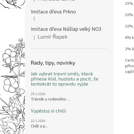
Hodnocení produktu je 5 z 5 hvězdiček.
15% j
Imitace dřeva Prkno
10% j
|
Hodnocení produktu je 5 z 5 hvězdiček.
10% j
Imitace dřeva Nášlap velký NO3
Lumír Řapek
|
6% k
Hodnocení produktu je 5 z 5 hvězdiček.
2% li
Certi
Rady, tipy, novinky
příro
zaji
Jak vybrat travní směs, která
přinese klid, hustotu a pocit, že
tentokrát to opravdu vyjde
29.1.2026
Trávník u rodinného ...
Vypěstuj si chilli
22.1.2026
Chilli a p...