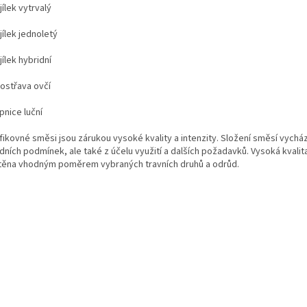
ílek vytrvalý
ílek jednoletý
ílek hybridní
ostřava ovčí
pnice luční
fikovné směsi jsou zárukou vysoké kvality a intenzity.
Složení směsí vycház
dních podmínek, ale také z účelu využití a dalších požadavků. Vysoká kvalita
štěna vhodným poměrem vybraných travních druhů a odrůd.