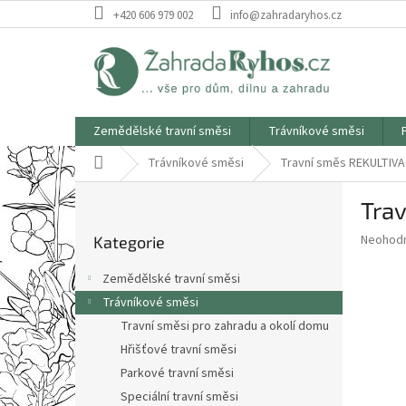
Přejít
+420 606 979 002
info@zahradaryhos.cz
na
obsah
Zemědělské travní směsi
Trávníkové směsi
Domů
Trávníkové směsi
Travní směs REKULTIVA
P
Tra
o
Přeskočit
s
Průměr
Neohod
Kategorie
kategorie
t
hodnoce
r
produkt
Zemědělské travní směsi
a
je
Trávníkové směsi
0,0
n
z
Travní směsi pro zahradu a okolí domu
n
5
í
Hřišťové travní směsi
hvězdič
p
Parkové travní směsi
a
Speciální travní směsi