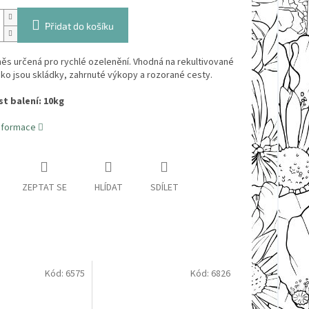
Přidat do košíku
ěs určená pro rychlé ozelenění. Vhodná na rekultivované
ako jsou skládky, zahrnuté výkopy a rozorané cesty.
t balení: 10kg
informace
ZEPTAT SE
HLÍDAT
SDÍLET
Kód:
6575
Kód:
6826