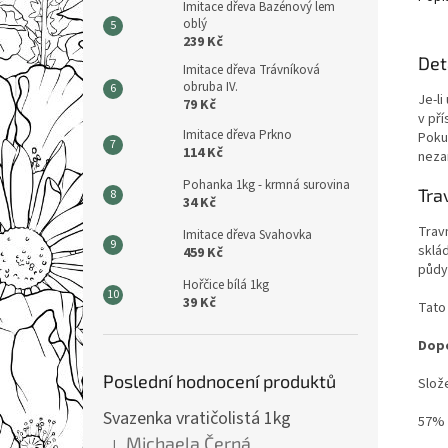
Imitace dřeva Bazénový lem
oblý
239 Kč
Det
Imitace dřeva Trávníková
obruba IV.
Je-l
79 Kč
v př
Imitace dřeva Prkno
Poku
114 Kč
neza
Pohanka 1kg - krmná surovina
Tra
34 Kč
Trav
Imitace dřeva Svahovka
sklá
459 Kč
půdy
Hořčice bílá 1kg
39 Kč
Tato
Dopo
Poslední hodnocení produktů
Slože
Svazenka vratičolistá 1kg
57% 
Michaela Černá
|