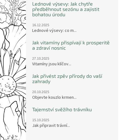
Lednové výsevy: Jak chytře
předběhnout sezónu a zajistit
bohatou úrodu
16.12.2025
Lednové výsevy: co m...
Jak vitamíny přispívají k prosperitě
a zdraví nosnic
27.10.2025
Vitamíny jsou klíčov...
Jak přivést zpěv přírody do vaší
zahrady
20.10.2025
Objevte kouzlo krmen...
Tajemství svěžího trávníku
15.10.2025
Jak připravit trávní...