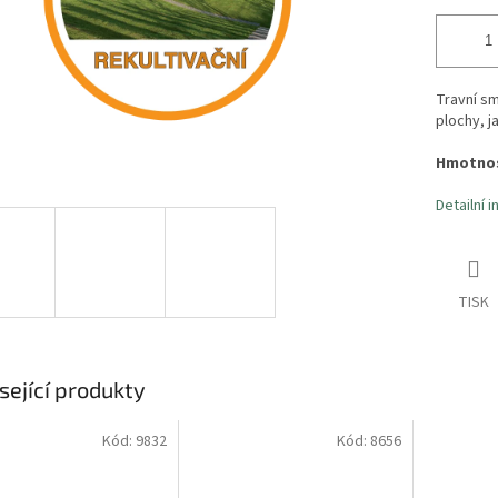
Travní sm
plochy, j
Hmotnos
Detailní 
TISK
sející produkty
Kód:
9832
Kód:
8656