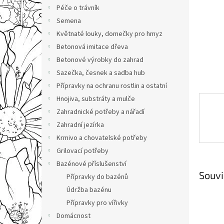
n
Péče o trávník
e
Semena
l
Květnaté louky, domečky pro hmyz
Betonová imitace dřeva
Betonové výrobky do zahrad
Sazečka, česnek a sadba hub
Přípravky na ochranu rostlin a ostatní
Hnojiva, substráty a mulče
Zahradnické potřeby a nářadí
Zahradní jezírka
Krmivo a chovatelské potřeby
Grilovací potřeby
Bazénové příslušenství
Souvi
Přípravky do bazénů
Údržba bazénu
Přípravky pro vířivky
Domácnost