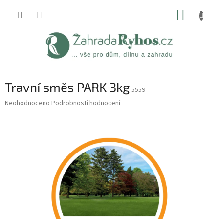
Přejít
NÁKUP
na
obsah
KOŠÍK
Travní směs PARK 3kg
5559
Průměrné
Neohodnoceno
Podrobnosti hodnocení
hodnocení
produktu
je
0,0
z
5
hvězdiček.