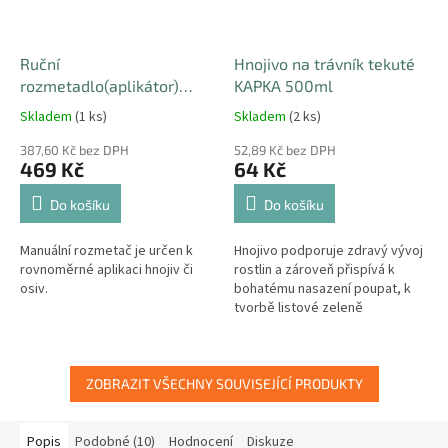
Ruční
Hnojivo na trávník tekuté
rozmetadlo(aplikátor)
KAPKA 500ml
hnojiv a travního osení 2,7l
Skladem
(1 ks)
Skladem
(2 ks)
387,60 Kč bez DPH
52,89 Kč bez DPH
469 Kč
64 Kč
Do košíku
Do košíku
Manuální rozmetač je určen k
Hnojivo podporuje zdravý vývoj
rovnoměrné aplikaci hnojiv či
rostlin a zároveň přispívá k
osiv.
bohatému nasazení poupat, k
tvorbě listové zeleně
zvýrazňující kresbu listů a
bohaté násadě plodů.
ZOBRAZIT VŠECHNY SOUVISEJÍCÍ PRODUKTY
Popis
Podobné (10)
Hodnocení
Diskuze