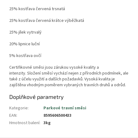
25% kostřava červená trsnatá
25% kostřava červená krátce výběžkatá
25% jílek vytrvalý
20% lipnice luční
5% kostřava ovčí
Certifikovné směsi jsou zárukou vysoké kvality a
intenzity.
Složení směsí vychází nejen z přírodních podmínek, ale
také z účelu využití a dalších požadavků. Vysoká kvalita je
zajištěna vhodným poměrem vybraných travních druhů a odrůd.
Doplňkové parametry
Kategorie
:
Parkové travní směsi
EAN
:
8595606500433
Hmotnost balení
:
3kg