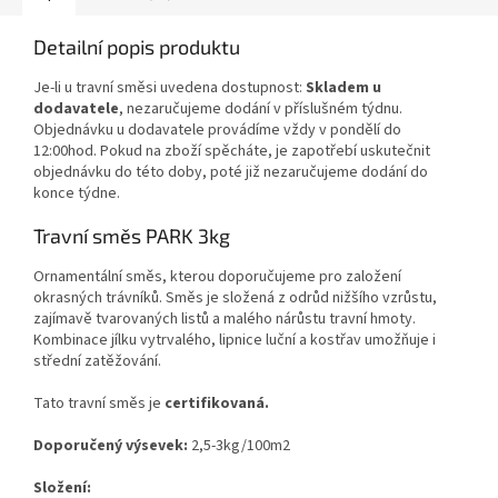
Detailní popis produktu
Je-li u travní směsi uvedena dostupnost:
Skladem u
dodavatele
, nezaručujeme dodání v příslušném týdnu.
Objednávku u dodavatele provádíme vždy v pondělí do
12:00hod. Pokud na zboží spěcháte, je zapotřebí uskutečnit
objednávku do této doby, poté již nezaručujeme dodání do
konce týdne.
Travní směs PARK 3kg
Ornamentální směs, kterou doporučujeme pro založení
okrasných trávníků. Směs je složená z odrůd nižšího vzrůstu,
zajímavě tvarovaných listů a malého nárůstu travní hmoty.
Kombinace jílku vytrvalého, lipnice luční a kostřav umožňuje
i
střední zatěžování.
Tato travní směs je
certifikovaná.
Doporučený výsevek:
2,5-3kg/100m2
Složení: