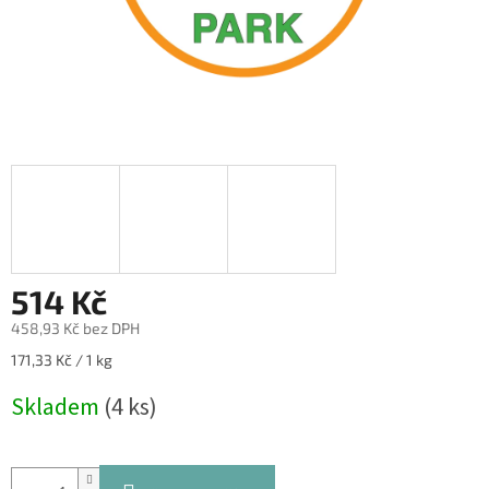
514 Kč
458,93 Kč bez DPH
Měrná
171,33 Kč / 1 kg
cena:
Skladem
(4 ks)