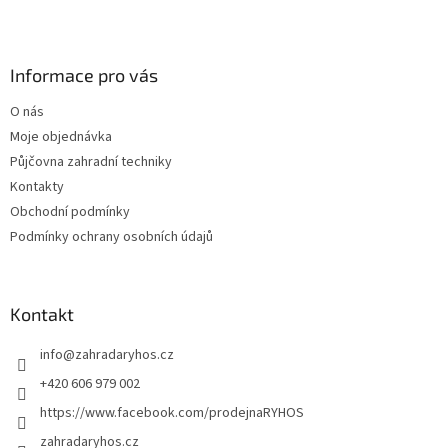
Z
á
p
a
Informace pro vás
t
O nás
í
Moje objednávka
Půjčovna zahradní techniky
Kontakty
Obchodní podmínky
Podmínky ochrany osobních údajů
Kontakt
info
@
zahradaryhos.cz
+420 606 979 002
https://www.facebook.com/prodejnaRYHOS
zahradaryhos.cz