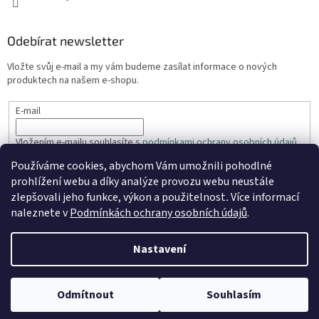
Odebírat newsletter
Vložte svůj e-mail a my vám budeme zasílat informace o nových
produktech na našem e-shopu.
E-mail
Vložením e-mailu souhlasíte s
podmínkami ochrany osobních údajů
Používáme cookies, abychom Vám umožnili pohodlné
PŘIHLÁSIT SE
prohlížení webu a díky analýze provozu webu neustále
zlepšovali jeho funkce, výkon a použitelnost
.
Více informací
naleznete v
Podmínkách ochrany osobních údajů
.
Vytvořil Shoptet
Nastavení
Copyright 2026
ZahradaRyhos.cz
. Všechna práva vyhrazena.
Odmítnout
Souhlasím
Upravit nastavení cookies