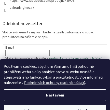
https://www.facebook.com/prodejnaRYHOS
zahradaryhos.cz
Odebírat newsletter
Vložte svůj e-mail a my vám budeme zasílat informace o nových
produktech na našem e-shopu.
E-mail
Vložením e-mailu souhlasíte s
podmínkami ochrany osobních údajů
Používáme cookies, abychom Vám umožnili pohodlné
PŘIHLÁSIT SE
prohlížení webu a díky analýze provozu webu neustále
zlepšovali jeho funkce, výkon a použitelnost
.
Více informací
naleznete v
Podmínkách ochrany osobních údajů
.
Vytvořil Shoptet
Nastavení
Copyright 2026
ZahradaRyhos.cz
. Všechna práva vyhrazena.