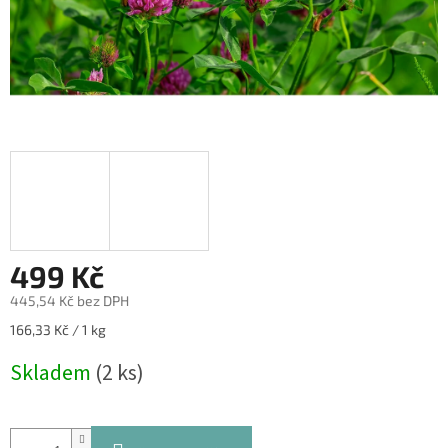
499 Kč
445,54 Kč bez DPH
Měrná
166,33 Kč / 1 kg
cena:
Skladem
(2 ks)