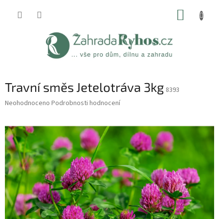
Přejít
NÁKUP
na
obsah
KOŠÍK
Travní směs Jetelotráva 3kg
8393
Průměrné
Neohodnoceno
Podrobnosti hodnocení
hodnocení
produktu
je
0,0
z
5
hvězdiček.