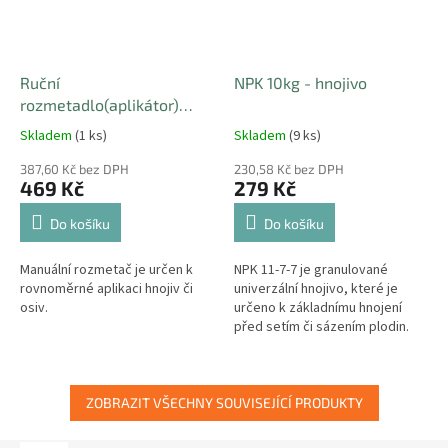
Ruční
NPK 10kg - hnojivo
rozmetadlo(aplikátor)
hnojiv a travního osení 2,7l
Skladem
(1 ks)
Skladem
(9 ks)
387,60 Kč bez DPH
230,58 Kč bez DPH
469 Kč
279 Kč
Do košíku
Do košíku
Manuální rozmetač je určen k
NPK 11-7-7 je granulované
rovnoměrné aplikaci hnojiv či
univerzální hnojivo, které je
osiv.
určeno k základnímu hnojení
před setím či sázením plodin.
ZOBRAZIT VŠECHNY SOUVISEJÍCÍ PRODUKTY