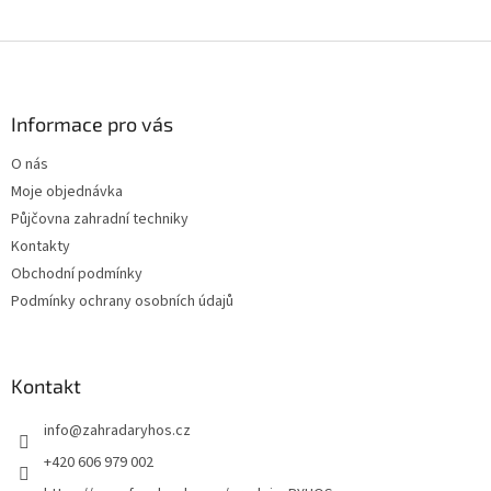
Z
á
p
a
Informace pro vás
t
O nás
í
Moje objednávka
Půjčovna zahradní techniky
Kontakty
Obchodní podmínky
Podmínky ochrany osobních údajů
Kontakt
info
@
zahradaryhos.cz
+420 606 979 002