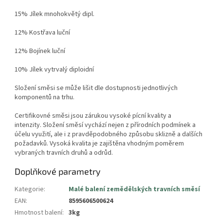
15% Jílek mnohokvětý dipl.
12% Kostřava luční
12% Bojínek luční
10% Jílek vytrvalý diploidní
Složení směsi se může lišit dle dostupnosti jednotlivých
komponentů na trhu
.
Certifikovné směsi jsou zárukou vysoké pícní kvality a
intenzity.
Složení směsí vychází nejen z přírodních podmínek a
účelu využití, ale i z pravděpodobného způsobu sklizně a dalších
požadavků. Vysoká kvalita je zajištěna vhodným poměrem
vybraných travních druhů a odrůd.
Doplňkové parametry
Kategorie
:
Malé balení zemědělských travních směsí
EAN
:
8595606500624
Hmotnost balení
:
3kg