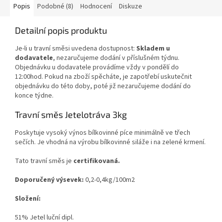
Popis
Podobné (8)
Hodnocení
Diskuze
Detailní popis produktu
Je-li u travní směsi uvedena dostupnost:
Skladem u
dodavatele
, nezaručujeme dodání v příslušném týdnu.
Objednávku u dodavatele provádíme vždy v pondělí do
12:00hod. Pokud na zboží spěcháte, je zapotřebí uskutečnit
objednávku do této doby, poté již nezaručujeme dodání do
konce týdne.
Travní směs Jetelotráva 3kg
Poskytuje vysoký výnos bílkovinné píce minimálně ve třech
sečích. Je vhodná na výrobu bílkovinné siláže i na zelené krmení.
Tato travní směs je
certifikovaná.
Doporučený výsevek:
0,2-0,4kg/100m2
Složení:
51% Jetel luční dipl.