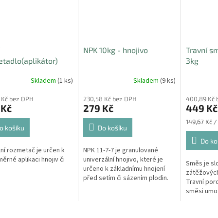
NPK 10kg - hnojivo
Travní s
tadlo(aplikátor)
3kg
v a travního osení
Skladem
(1 ks)
Skladem
(9 ks)
 Kč bez DPH
230,58 Kč bez DPH
400,89 Kč 
 Kč
279 Kč
449 Kč
Měrná
149,67 Kč /
o košíku
Do košíku
cena:
Do ko
ní rozmetač je určen k
NPK 11-7-7 je granulované
ěrné aplikaci hnojiv či
univerzální hnojivo, které je
Směs je sl
určeno k základnímu hnojení
zátěžovýc
před setím či sázením plodin.
Travní por
směsi umož
bezproblé
a zvířat. H