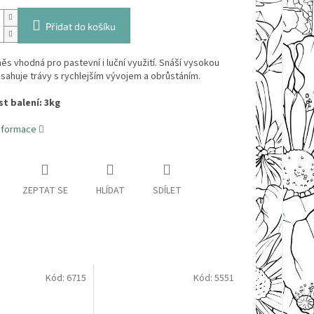
Přidat do košíku
ěs vhodná pro pastevní i luční využití. Snáší vysokou
sahuje trávy s rychlejším vývojem a obrůstáním.
t balení: 3kg
informace
ZEPTAT SE
HLÍDAT
SDÍLET
Kód:
6715
Kód:
5551