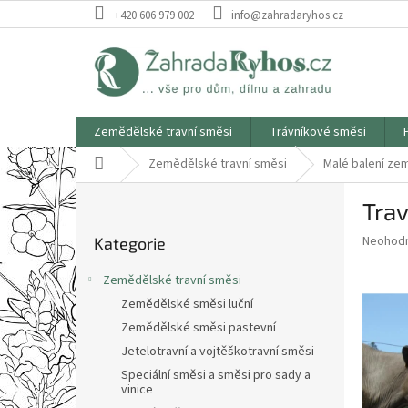
Přejít
+420 606 979 002
info@zahradaryhos.cz
na
obsah
Zemědělské travní směsi
Trávníkové směsi
Domů
Zemědělské travní směsi
Malé balení ze
P
Trav
o
Přeskočit
s
Průměr
Neohod
Kategorie
kategorie
t
hodnoce
r
produkt
Zemědělské travní směsi
a
je
Zemědělské směsi luční
0,0
n
z
Zemědělské směsi pastevní
n
5
í
Jetelotravní a vojtěškotravní směsi
hvězdič
p
Speciální směsi a směsi pro sady a
vinice
a