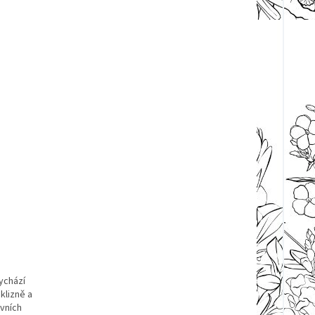
ychází
klizně a
vních