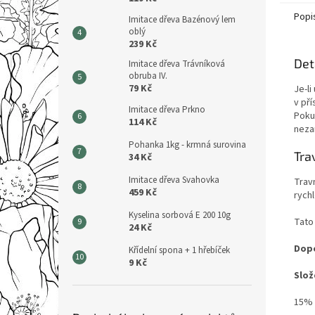
Popi
Imitace dřeva Bazénový lem
oblý
239 Kč
Det
Imitace dřeva Trávníková
obruba IV.
79 Kč
Je-l
v př
Imitace dřeva Prkno
Poku
114 Kč
neza
Pohanka 1kg - krmná surovina
Tra
34 Kč
Imitace dřeva Svahovka
Travn
459 Kč
rychl
Kyselina sorbová E 200 10g
Tato
24 Kč
Dopo
Křídelní spona + 1 hřebíček
9 Kč
Slož
15% 