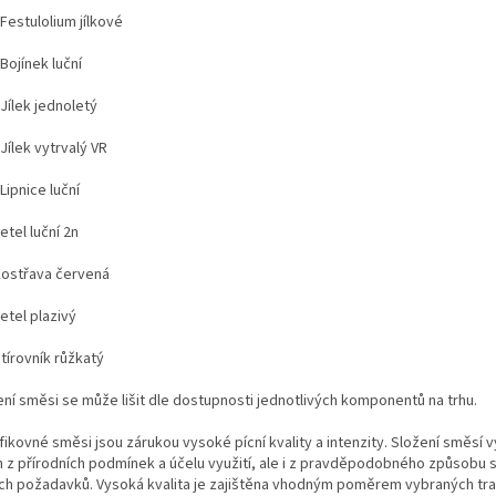
Festulolium jílkové
Bojínek luční
Jílek jednoletý
Jílek vytrvalý VR
ipnice luční
tel luční 2n
ostřava červená
etel plazivý
tírovník růžkatý
ení směsi se může lišit dle dostupnosti jednotlivých komponentů na trhu
.
fikovné směsi jsou zárukou vysoké pícní kvality a intenzity.
Složení směsí v
n z přírodních podmínek a účelu využití, ale i z pravděpodobného způsobu s
ích požadavků. Vysoká kvalita je zajištěna vhodným poměrem vybraných tra