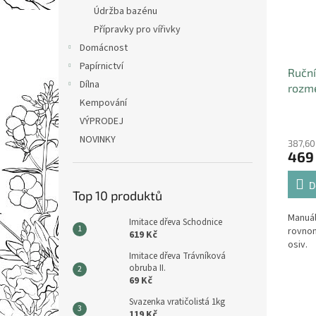
Údržba bazénu
Přípravky pro vířivky
Domácnost
Papírnictví
Ruční
Dílna
rozme
Kempování
hnoji
2,7l
VÝPRODEJ
NOVINKY
387,60
469
D
Top 10 produktů
Manuál
Imitace dřeva Schodnice
rovnom
619 Kč
osiv.
Imitace dřeva Trávníková
obruba II.
69 Kč
Svazenka vratičolistá 1kg
119 Kč