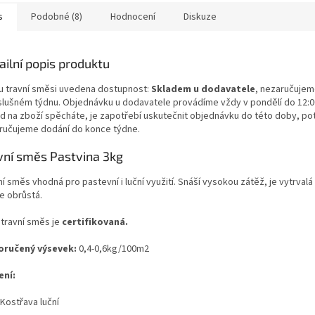
s
Podobné (8)
Hodnocení
Diskuze
ailní popis produktu
i u travní směsi uvedena dostupnost:
Skladem u dodavatele
, nezaručujem
íslušném týdnu. Objednávku u dodavatele provádíme vždy v pondělí do 12:
d na zboží spěcháte, je zapotřebí uskutečnit objednávku do této doby, pot
ručujeme dodání do konce týdne.
vní směs Pastvina 3kg
í směs vhodná pro pastevní i luční využití. Snáší vysokou zátěž, je vytrvalá
e obrůstá.
 travní směs je
certifikovaná.
ručený výsevek:
0,4-0,6kg/100m2
ení:
Kostřava luční