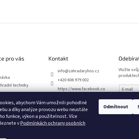
e pro vás
Kontakt
Odebíra
Vložte svů
info
@
zahradaryhos.cz
produktech
návka
+420 606 979 002
hradní techniky
https://www.facebook.co
E-mail
m/prodejnaRYHOS
podmínky
ookies, abychom Vám umožnili pohodlné
Vložením
zahradaryhos.cz
Odmítnout
chrany osobních
údajů
ebu a díky analýze provozu webu neustále
eho funkce, výkon a použitelnost
.
Více
leznete v
Podmínkách ochrany osobních
PŘIHL