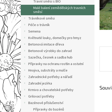
n
Travní směsi s BIO
e
Malé balení zemědělských travních
l
směsí
Trávníkové směsi
Péče o trávník
Semena
Květnaté louky, domečky pro hmyz
Betonová imitace dřeva
Betonové výrobky do zahrad
Sazečka, česnek a sadba hub
Přípravky na ochranu rostlin a ostatní
Hnojiva, substráty a mulče
Zahradnické potřeby a nářadí
Zahradní jezírka
Souvi
Krmivo a chovatelské potřeby
Grilovací potřeby
Bazénové příslušenství
Přípravky do bazénů