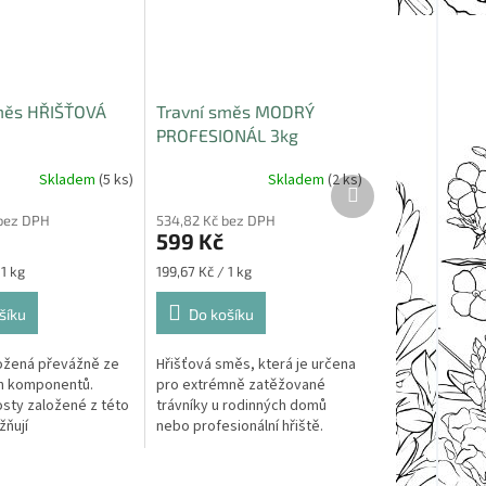
měs HŘIŠŤOVÁ
Travní směs MODRÝ
PROFESIONÁL 3kg
Skladem
(5 ks)
Skladem
(2 ks)
Další
produkt
bez DPH
534,82 Kč bez DPH
599 Kč
Měrná
 1 kg
199,67 Kč / 1 kg
cena:
šíku
Do košíku
ožená převážně ze
Hřišťová směs, která je určena
h komponentů.
pro extrémně zatěžované
osty založené z této
trávníky u rodinných domů
ňují
nebo profesionální hřiště.
mový pohyb osob
Trávník má výrazně tmavě
motnost balení: 3kg
zelenou barvu. Hmotnost