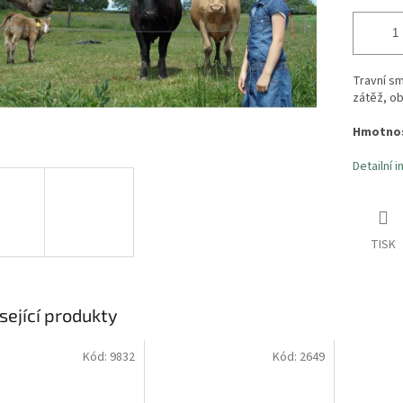
Travní sm
zátěž, ob
Hmotnos
Detailní 
TISK
sející produkty
Kód:
9832
Kód:
2649