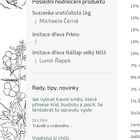
Poslední hodnocení produktů
15% 
Svazenka vratičolistá 1kg
10% 
Michaela Černá
|
Hodnocení produktu je 5 z 5 hvězdiček.
18% 
Imitace dřeva Prkno
|
16% 
Hodnocení produktu je 5 z 5 hvězdiček.
Imitace dřeva Nášlap velký NO3
10% L
Lumír Řapek
|
Hodnocení produktu je 5 z 5 hvězdiček.
7% Je
6% K
Rady, tipy, novinky
2% J
Jak vybrat travní směs, která
1% Š
přinese klid, hustotu a pocit, že
tentokrát to opravdu vyjde
Slož
29.1.2026
Certi
Trávník u rodinného ...
neje
dalš
Vypěstuj si chilli