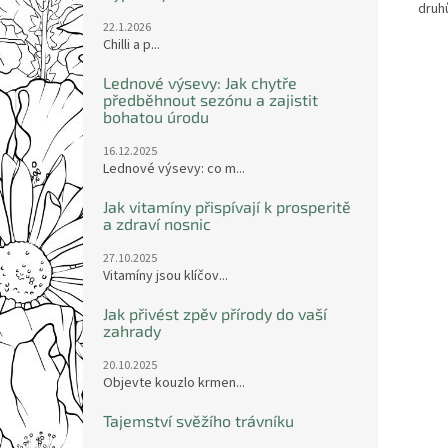
druh
22.1.2026
Chilli a p...
Lednové výsevy: Jak chytře
předběhnout sezónu a zajistit
bohatou úrodu
16.12.2025
Lednové výsevy: co m...
Jak vitamíny přispívají k prosperitě
a zdraví nosnic
27.10.2025
Vitamíny jsou klíčov...
Jak přivést zpěv přírody do vaší
zahrady
20.10.2025
Objevte kouzlo krmen...
Tajemství svěžího trávníku