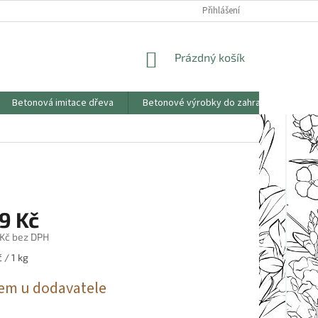
KONTAKTY
OBCHODNÍ PODMÍNKY
PODMÍNKY OCHRANY OSOBNÍCH
Přihlášení
NÁKUPNÍ
Prázdný košík
KOŠÍK
Betonová imitace dřeva
Betonové výrobky do zahrad
Saze
9 Kč
 Kč bez DPH
 / 1 kg
em u dodavatele