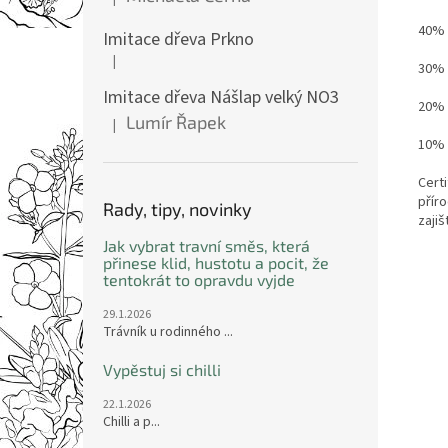
Hodnocení produktu je 5 z 5 hvězdiček.
40% 
Imitace dřeva Prkno
|
Hodnocení produktu je 5 z 5 hvězdiček.
30% 
Imitace dřeva Nášlap velký NO3
20% l
Lumír Řapek
|
Hodnocení produktu je 5 z 5 hvězdiček.
10% 
Certi
příro
Rady, tipy, novinky
zaji
Jak vybrat travní směs, která
přinese klid, hustotu a pocit, že
tentokrát to opravdu vyjde
29.1.2026
Trávník u rodinného ...
Vypěstuj si chilli
22.1.2026
Chilli a p...