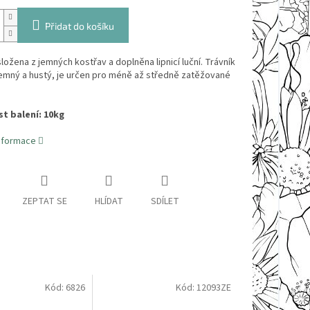
Přidat do košíku
ložena z jemných kostřav a doplněna lipnicí luční. Trávník
jemný a hustý, je určen pro méně až středně zatěžované
t balení: 10kg
informace
ZEPTAT SE
HLÍDAT
SDÍLET
Kód:
6826
Kód:
12093ZE