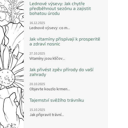
Lednové výsevy: Jak chytře
předběhnout sezónu a zajistit
bohatou úrodu
16.12.2025
Lednové výsevy: co m...
Jak vitamíny přispívají k prosperitě
a zdraví nosnic
27.10.2025
Vitamíny jsou klíčov...
Jak přivést zpěv přírody do vaší
zahrady
20.10.2025
Objevte kouzlo krmen...
Tajemství svěžího trávníku
15.10.2025
Jak připravit trávní...