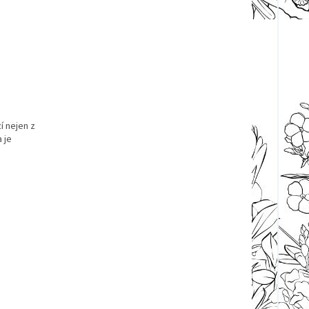
í nejen z
 je