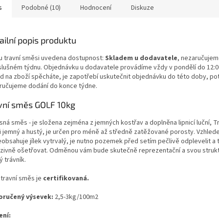
s
Podobné (10)
Hodnocení
Diskuze
ailní popis produktu
i u travní směsi uvedena dostupnost:
Skladem u dodavatele
, nezaručujem
íslušném týdnu. Objednávku u dodavatele provádíme vždy v pondělí do 12:
d na zboží spěcháte, je zapotřebí uskutečnit objednávku do této doby, pot
ručujeme dodání do konce týdne.
vní směs GOLF 10kg
ná směs - je složena zejména z jemných kostřav a doplněna lipnicí luční, Tr
i jemný a hustý, je určen pro méně až středně zatěžované porosty. Vzhled
obsahuje jílek vytrvalý, je nutno pozemek před setím pečlivě odplevelit a 
nzivně ošetřovat. Odměnou vám bude skutečně reprezentační a svou struk
 trávník.
 travní směs je
certifikovaná.
ručený výsevek:
2,5-3kg/100m2
ení: