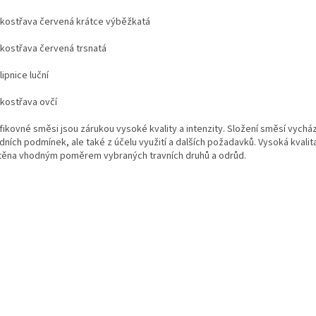
kostřava červená krátce výběžkatá
kostřava červená trsnatá
ipnice luční
kostřava ovčí
fikovné směsi jsou zárukou vysoké kvality a intenzity.
Složení směsí vycház
dních podmínek, ale také z účelu využití a dalších požadavků. Vysoká kvalita
štěna vhodným poměrem vybraných travních druhů a odrůd.