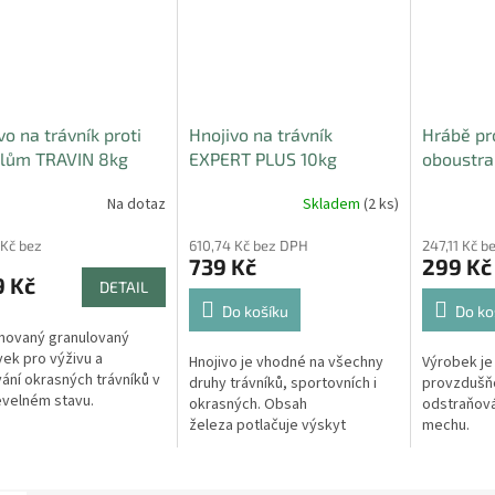
vo na trávník proti
Hnojivo na trávník
Hrábě pr
elům TRAVIN 8kg
EXPERT PLUS 10kg
oboustr
Na dotaz
Skladem
(2 ks)
 Kč bez
610,74 Kč bez DPH
247,11 Kč 
739 Kč
299 Kč
9 Kč
DETAIL
Do košíku
Do ko
novaný granulovaný
vek pro výživu a
Hnojivo je vhodné na všechny
Výrobek je
ání okrasných trávníků v
druhy trávníků, sportovních i
provzdušňo
velném stavu.
okrasných. Obsah
odstraňová
xně odplevelí a vyživí
železa potlačuje výskyt
mechu.
ávník, vykouzlí koberec
mechu v trávníku.
í zahradě.