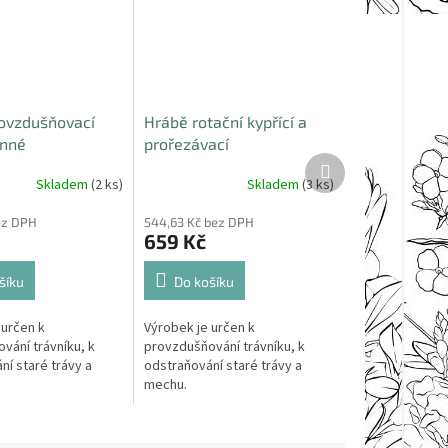
ovzdušňovací
Hrábě rotační kypřící a
anné
prořezávací
Další
produkt
Skladem
(2 ks)
Skladem
(3 ks)
bez DPH
544,63 Kč bez DPH
659 Kč
šíku
Do košíku
 určen k
Výrobek je určen k
vání trávníku, k
provzdušňování trávníku, k
ní staré trávy a
odstraňování staré trávy a
mechu.