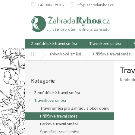
Přejít
+420 606 979 002
info@zahradaryhos.cz
na
obsah
Zemědělské travní směsi
Trávníkové směsi
Domů
Trávníkové směsi
Hřišťové travní směsi
P
Tra
o
Přeskočit
s
Průměr
Neohod
Kategorie
kategorie
t
hodnoce
r
produkt
Zemědělské travní směsi
a
je
Trávníkové směsi
0,0
n
z
Travní směsi pro zahradu a okolí domu
n
5
í
Hřišťové travní směsi
hvězdič
p
Parkové travní směsi
a
Speciální travní směsi