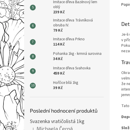
Imitace dřeva Bazénový lem
Popi
oblý
239 Kč
Imitace dřeva Trávníková
Det
obruba IV.
79 Kč
Je-l
Imitace dřeva Prkno
v př
114 Kč
Poku
neza
Pohanka 1kg - krmná surovina
34 Kč
Tra
Imitace dřeva Svahovka
Okras
459 Kč
velm
Hořčice bílá 1kg
že ne
39 Kč
inte
jemný
Tato
Poslední hodnocení produktů
Dopo
Svazenka vratičolistá 1kg
Slož
Michaela Černá
|