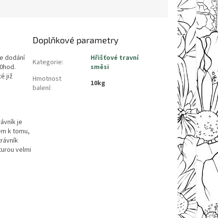
Doplňkové parametry
e dodání
Hřišťové travní
Kategorie
:
00hod.
směsi
é již
Hmotnost
10kg
balení
:
ávník je
em k tomu,
trávník
turou velmi