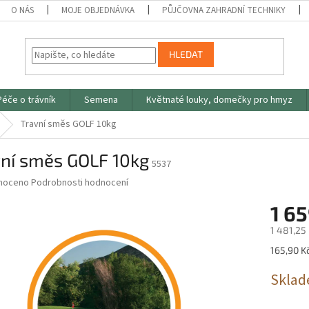
O NÁS
MOJE OBJEDNÁVKA
PŮJČOVNA ZAHRADNÍ TECHNIKY
HLEDAT
Péče o trávník
Semena
Květnaté louky, domečky pro hmyz
Travní směs GOLF 10kg
vní směs GOLF 10kg
5537
né
noceno
Podrobnosti hodnocení
ní
1 65
u
1 481,25
Měrná
165,90 Kč
cena:
ek.
Sklad