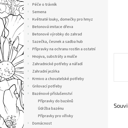
n
Péče o trávník
e
Semena
l
Květnaté louky, domečky pro hmyz
Betonová imitace dřeva
Betonové výrobky do zahrad
Sazečka, česnek a sadba hub
Přípravky na ochranu rostlin a ostatní
Hnojiva, substráty a mulče
Zahradnické potřeby a nářadí
Zahradní jezírka
Krmivo a chovatelské potřeby
Grilovací potřeby
Bazénové příslušenství
Přípravky do bazénů
Souvi
Údržba bazénu
Přípravky pro vířivky
Domácnost