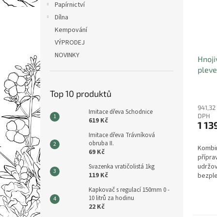
Papírnictví
Dílna
Kempování
VÝPRODEJ
NOVINKY
Hnoji
plev
Top 10 produktů
941,32
Imitace dřeva Schodnice
DPH
619 Kč
1 13
Imitace dřeva Trávníková
obruba II.
Kombi
69 Kč
přípra
udržov
Svazenka vratičolistá 1kg
119 Kč
bezple
Komple
Kapkovač s regulací 150mm 0 -
Váš tr
10 litrů za hodinu
ve Vaš
22 Kč