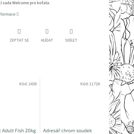
cí sada Welcome pro koťata.
informace
ZEPTAT SE
HLÍDAT
SDÍLET
Kód:
2438
Kód:
11726
t Adult Fish 20kg
Adresář chrom soudek