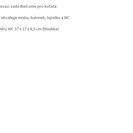
tovací sada Welcome pro koťata.
 obsahuje misku, balonek, lopatku a WC
ěry WC 37 x 27 x 8,5 cm (hloubka)