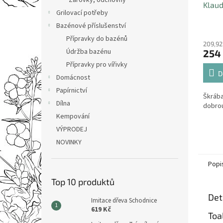
Žárovky, odchovny
Klau
Grilovací potřeby
Bazénové příslušenství
Přípravky do bazénů
209,92
Údržba bazénu
254
Přípravky pro vířivky
D
Domácnost
Papírnictví
Škrába
Dílna
dobrou
Kempování
VÝPRODEJ
NOVINKY
Popi
Top 10 produktů
Det
Imitace dřeva Schodnice
619 Kč
Toa