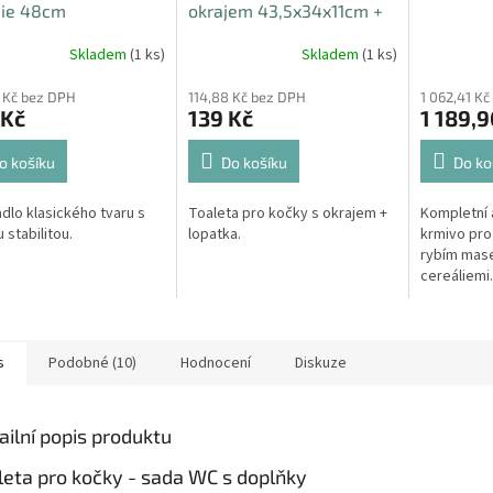
die 48cm
okrajem 43,5x34x11cm +
lopatka MAX
Skladem
(1 ks)
Skladem
(1 ks)
 Kč bez DPH
114,88 Kč bez DPH
1 062,41 K
 Kč
139 Kč
1 189,9
o košíku
Do košíku
Do ko
dlo klasického tvaru s
Toaleta pro kočky s okrajem +
Kompletní 
 stabilitou.
lopatka.
krmivo pro
rybím mase
cereáliemi
20kg
s
Podobné (10)
Hodnocení
Diskuze
ailní popis produktu
leta pro kočky - sada WC s doplňky