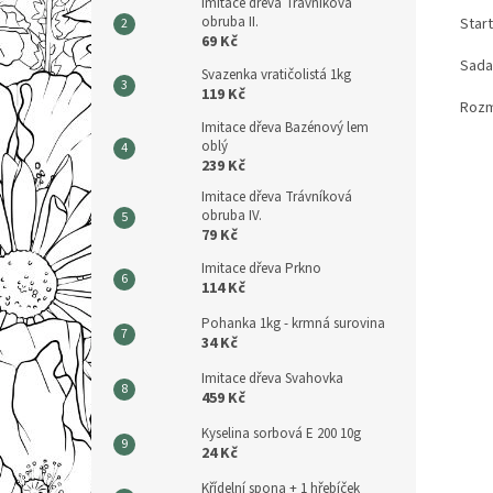
Imitace dřeva Trávníková
obruba II.
Star
69 Kč
Sada
Svazenka vratičolistá 1kg
119 Kč
Rozm
Imitace dřeva Bazénový lem
oblý
239 Kč
Imitace dřeva Trávníková
obruba IV.
79 Kč
Imitace dřeva Prkno
114 Kč
Pohanka 1kg - krmná surovina
34 Kč
Imitace dřeva Svahovka
459 Kč
Kyselina sorbová E 200 10g
24 Kč
Křídelní spona + 1 hřebíček