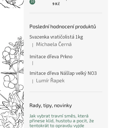
9 Kč
Poslední hodnocení produktů
Svazenka vratičolistá 1kg
Michaela Černá
|
Hodnocení produktu je 5 z 5 hvězdiček.
Imitace dřeva Prkno
|
Hodnocení produktu je 5 z 5 hvězdiček.
Imitace dřeva Nášlap velký NO3
Lumír Řapek
|
Hodnocení produktu je 5 z 5 hvězdiček.
Rady, tipy, novinky
Jak vybrat travní směs, která
přinese klid, hustotu a pocit, že
tentokrát to opravdu vyjde