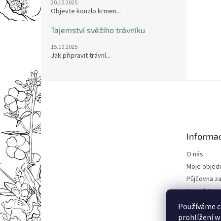
20.10.2025
Objevte kouzlo krmen...
Tajemství svěžího trávníku
15.10.2025
Jak připravit trávní...
Z
á
p
a
t
Informac
í
O nás
Moje objed
Půjčovna za
Kontakty
Obchodní 
Používáme c
Podmínky o
prohlížení w