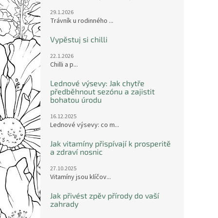
29.1.2026
Trávník u rodinného ...
Vypěstuj si chilli
22.1.2026
Chilli a p...
Lednové výsevy: Jak chytře
předběhnout sezónu a zajistit
bohatou úrodu
16.12.2025
Lednové výsevy: co m...
Jak vitamíny přispívají k prosperitě
a zdraví nosnic
27.10.2025
Vitamíny jsou klíčov...
Jak přivést zpěv přírody do vaší
zahrady