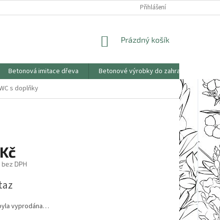
KONTAKTY
OBCHODNÍ PODMÍNKY
PODMÍNKY OCHRANY OSOBNÍCH
Přihlášení
NÁKUPNÍ
Prázdný košík
KOŠÍK
Betonová imitace dřeva
Betonové výrobky do zahrad
Saze
 WC s doplňky
 Kč
č bez DPH
taz
byla vyprodána…