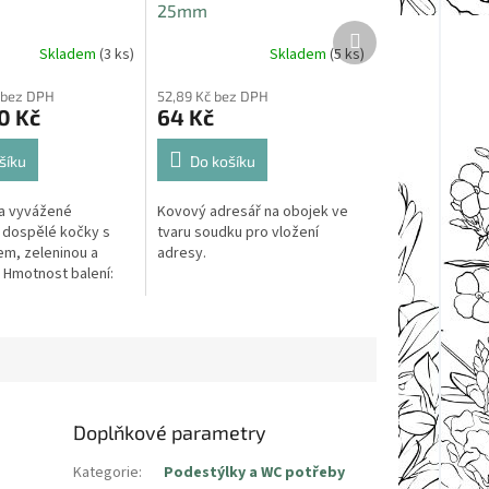
25mm
Další
produkt
Skladem
(3 ks)
Skladem
(5 ks)
č bez DPH
52,89 Kč bez DPH
0 Kč
64 Kč
šíku
Do košíku
a vyvážené
Kovový adresář na obojek ve
 dospělé kočky s
tvaru soudku pro vložení
m, zeleninou a
adresy.
. Hmotnost balení:
Doplňkové parametry
Kategorie
:
Podestýlky a WC potřeby