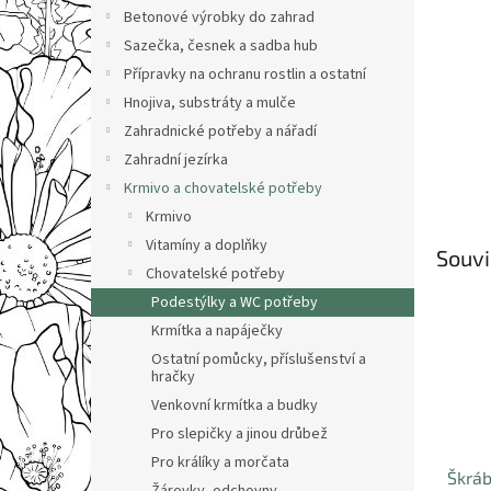
n
Betonové výrobky do zahrad
e
Sazečka, česnek a sadba hub
l
Přípravky na ochranu rostlin a ostatní
Hnojiva, substráty a mulče
Zahradnické potřeby a nářadí
Zahradní jezírka
Krmivo a chovatelské potřeby
Krmivo
Vitamíny a doplňky
Souvi
Chovatelské potřeby
Podestýlky a WC potřeby
Krmítka a napáječky
Ostatní pomůcky, příslušenství a
hračky
Venkovní krmítka a budky
Pro slepičky a jinou drůbež
Pro králíky a morčata
Škráb