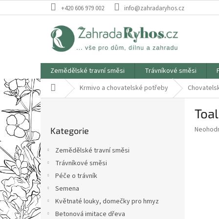
Přejít
+420 606 979 002
info@zahradaryhos.cz
na
obsah
Zemědělské travní směsi
Trávníkové směsi
Domů
Krmivo a chovatelské potřeby
Chovatels
P
Toal
o
Přeskočit
s
Průměr
Neohod
Kategorie
kategorie
t
hodnoce
r
produkt
Zemědělské travní směsi
a
je
Trávníkové směsi
0,0
n
z
Péče o trávník
n
5
í
Semena
hvězdič
p
Květnaté louky, domečky pro hmyz
a
Betonová imitace dřeva