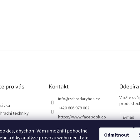
e pro vás
Kontakt
Odebíra
Vložte svů
info
@
zahradaryhos.cz
produktech
návka
+420 606 979 002
hradní techniky
https://www.facebook.co
E-mail
m/prodejnaRYHOS
podmínky
ookies, abychom Vám umožnili pohodlné
Vložením
zahradaryhos.cz
Odmítnout
chrany osobních
údajů
ebu a díky analýze provozu webu neustále