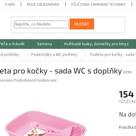
O NÁS
MOJE OBJEDNÁVKA
PŮJČOVNA ZAHRADNÍ TECHNIKY
HLEDAT
Péče o trávník
Semena
Květnaté louky, domečky pro hmyz
ké potřeby
Podestýlky a WC potřeby
Toaleta pro kočky - sada
eta pro kočky - sada WC s doplňky
6394
né
noceno
Podrobnosti hodnocení
ní
154
u
127,27 K
Měrná
Na do
cena:
ek.
Položka 