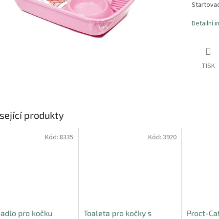
Startova
Detailní 
TISK
sející produkty
Kód:
8335
Kód:
3920
adlo pro kočku
Toaleta pro kočky s
Proct-Ca