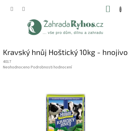
Přejít
NÁKUP
na
obsah
KOŠÍK
Kravský hnůj Hoštický 10kg - hnojivo
4017
Průměrné
Neohodnoceno
Podrobnosti hodnocení
hodnocení
produktu
je
0,0
z
5
hvězdiček.