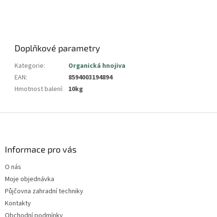
Doplňkové parametry
Kategorie
:
Organická hnojiva
EAN
:
8594003194894
Hmotnost balení
:
10kg
Z
á
p
a
Informace pro vás
t
O nás
í
Moje objednávka
Půjčovna zahradní techniky
Kontakty
Obchodní podmínky