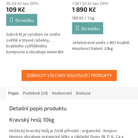
90,08 Kč bez DPH
1 687,50 Kč bez DPH
109 Kč
1 890 Kč
Měrná
189 Kč / 1 kg
Do košíku
cena:
Do košíku
Substrát je vyroben ze směsi
světlé a tmavé rašeliny,
Jetelotravní směs v BIO kvalitě.
kvalitního vytříděného
Hmotnost balení: 10kg
kompostu a obsahuje minerální
vícesložkové hnojivo CERERIT.
ZOBRAZIT VŠECHNY SOUVISEJÍCÍ PRODUKTY
Popis
Podobné (10)
Hodnocení
Diskuze
Detailní popis produktu
Kravský hnůj 10kg
Hoštický kravský hnůj je čistě přírodní - organické - hnojivo.
Hnojivo obsahuje organické látky a základní živiny (N, P, K, Ca a