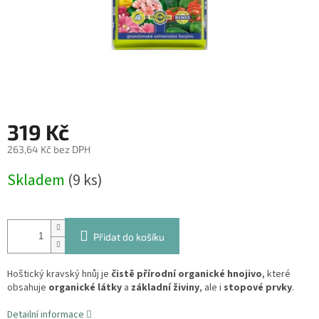
319 Kč
263,64 Kč bez DPH
Měrná
Skladem
(9 ks)
cena:
Přidat do košíku
Hoštický kravský hnůj je
čistě přírodní organické hnojivo
, které
obsahuje
organické látky
a
základní živiny
, ale i
stopové prvky
.
Detailní informace