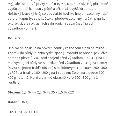
Mg), ale i stopové prvky např. (Fe, Mn, Mo, Zn, Cu). Hnůj přirozeně
zvyšuje podíl humusu v půdě a přispívá k vyšší úrodnosti.
Hoštický kravský hnůj se obzvláště hodí ke hnojeni zeleniny např.
celeru, kapusty, zeli, květáku, plodové zeleniny (rajčat, paprik,
okurek...), ale i okrasných zahradních rostlin (např. před
výsadbou konifer).
Použití:
Hnojivo se aplikuje na povrch zeminy rozhozem a pak se mírně
zapraví do půdy (ručním rytím apod.). Produkt neobsahuje klíčivá
semena plevelů. Základní hnojeni před výsadbou 1,5 - 3 kg na 10
m2; Vyhnojeni půdy ve skleníku před výsadbou 2 - 4 kg na 10 m2;
Dávka na jeden truhlík (50 cm) s balkónovými rostlinami 200 - 300
g; Růže a trvalky 100 - 200 g na 1 rostlinu; Zelenina a ovoce 300 -
400 g na 1 m2; Konifery a jiné okrasné keře 600 - 800 g na 1
rostlinu.
Složení:
1,5 % N + 2,5 % P2O5 + 1,5 % K2O
Balení:
10kg
ILUSTRATIVNÍ FOTO