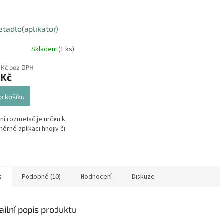
tadlo(aplikátor)
v a travního osení
Skladem
(1 ks)
 Kč bez DPH
 Kč
o košíku
ní rozmetač je určen k
ěrné aplikaci hnojiv či
s
Podobné (10)
Hodnocení
Diskuze
ailní popis produktu