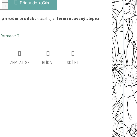
Přidat do košíku
e
přírodní produkt
obsahující
fermentovaný slepičí
informace
ZEPTAT SE
HLÍDAT
SDÍLET