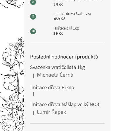
34 Kč
Imitace dřeva Svahovka
459 Kč
Hořčice bílá 1kg
39 Kč
Poslední hodnocení produktů
Svazenka vratičolistá 1kg
Michaela Černá
|
Hodnocení produktu je 5 z 5 hvězdiček.
Imitace dřeva Prkno
|
Hodnocení produktu je 5 z 5 hvězdiček.
Imitace dřeva Nášlap velký NO3
Lumír Řapek
|
Hodnocení produktu je 5 z 5 hvězdiček.