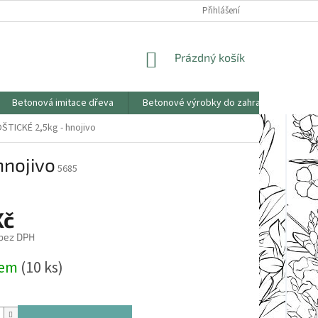
KONTAKTY
OBCHODNÍ PODMÍNKY
PODMÍNKY OCHRANY OSOBNÍCH
Přihlášení
NÁKUPNÍ
Prázdný košík
KOŠÍK
Betonová imitace dřeva
Betonové výrobky do zahrad
Saze
ŠTICKÉ 2,5kg - hnojivo
hnojivo
5685
Kč
 bez DPH
dem
(10 ks)