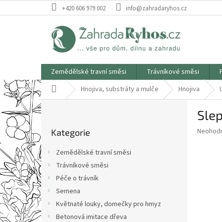
Přejít
+420 606 979 002
info@zahradaryhos.cz
na
obsah
Zemědělské travní směsi
Trávníkové směsi
Domů
Hnojiva, substráty a mulče
Hnojiva
P
Slep
o
Přeskočit
s
Průměr
Neohod
Kategorie
kategorie
t
hodnoce
r
produkt
Zemědělské travní směsi
a
je
Trávníkové směsi
0,0
n
z
Péče o trávník
n
5
í
Semena
hvězdič
p
Květnaté louky, domečky pro hmyz
a
Betonová imitace dřeva