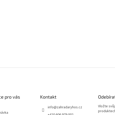
e pro vás
Kontakt
Odebíra
Vložte svů
info
@
zahradaryhos.cz
produktech
návka
+420 606 979 002