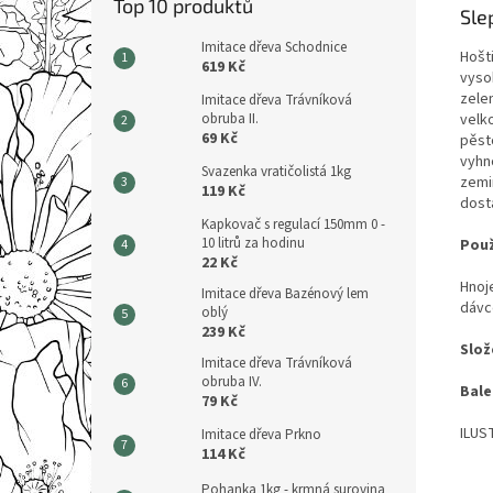
Top 10 produktů
Sle
Imitace dřeva Schodnice
Hošti
619 Kč
vysok
zelen
Imitace dřeva Trávníková
obruba II.
velko
69 Kč
pěsto
vyhno
Svazenka vratičolistá 1kg
zemi
119 Kč
dost
Kapkovač s regulací 150mm 0 -
10 litrů za hodinu
Použ
22 Kč
Hnoj
Imitace dřeva Bazénový lem
dávc
oblý
239 Kč
Slož
Imitace dřeva Trávníková
obruba IV.
Bale
79 Kč
ILUS
Imitace dřeva Prkno
114 Kč
Pohanka 1kg - krmná surovina