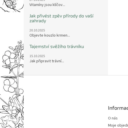
Vitamíny jsou klíčov...
Jak přivést zpěv přírody do vaší
zahrady
20.10.2025
Objevte kouzlo krmen...
Tajemství svěžího trávníku
15.10.2025
Jak připravit trávní...
Z
á
p
a
t
Informac
í
O nás
Moje objed