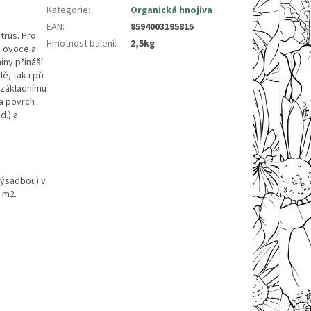
Kategorie
:
Organická hnojiva
EAN
:
8594003195815
trus. Pro
Hmotnost balení
:
2,5kg
i ovoce a
iny přináší
, tak i při
k základnímu
na povrch
d.) a
výsadbou) v
 m2.