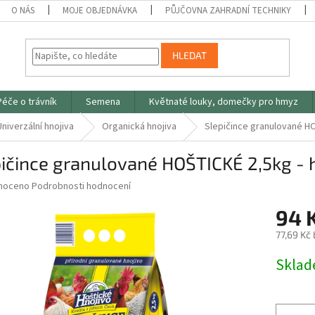
O NÁS
MOJE OBJEDNÁVKA
PŮJČOVNA ZAHRADNÍ TECHNIKY
HLEDAT
Péče o trávník
Semena
Květnaté louky, domečky pro hmyz
Univerzální hnojiva
Organická hnojiva
Slepičince granulované HO
ičince granulované HOŠTICKÉ 2,5kg - 
né
noceno
Podrobnosti hodnocení
ní
94 
u
77,69 Kč
Měrná
Skla
cena:
ek.