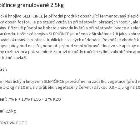
pičince granulované 2,5kg
cké hnojivo SLEPIČINCE je přírodní produkt obsahující fermentovaný slepičí 
ý obsah fosforu je po staletí využíván při pěstováni okrasných rostlin, ale 
iny. Příznivě působí na bohatou násadu květů a při pěstování ovoce a zelen
u úrodu. Hoštické hnojivo SLEPIČINCE je určeno k širokému užiti jak v zahradě
vání okrasných rostlin v truhlících a v jiných nádobách. Rovněž je vhodné 
jeni půdy buď na jaře, nebo při její podzimní přípravě. Hnojivo se aplikuje 
ny rozhozem a pak se mírně zapraví do půdy (ručním rytím, zahrabáním apo
atečně zavlaží.
ití:
eni Hoštickým hnojivem SLEPIČINCE provádíme na začátku vegetace (před 
e 1-2 kg na 10 m2 a v průběhu vegetace (v červnu) dávkou 0,8 – 1,5 kg na 10
ení:
7% N + 13% P2O5 + 2 % K2O
ní:
2,5kg
TRATIVNÍ FOTO