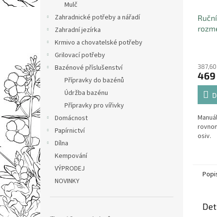
Mulč
Zahradnické potřeby a nářadí
Ruční
rozme
Zahradní jezírka
hnoji
Krmivo a chovatelské potřeby
2,7l
Grilovací potřeby
387,60
Bazénové příslušenství
469
Přípravky do bazénů
Údržba bazénu
D
Přípravky pro vířivky
Manuál
Domácnost
rovnom
Papírnictví
osiv.
Dílna
Kempování
VÝPRODEJ
Popi
NOVINKY
Det