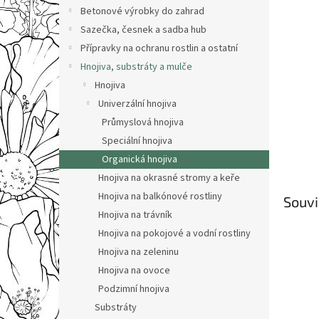
n
Betonové výrobky do zahrad
e
Sazečka, česnek a sadba hub
l
Přípravky na ochranu rostlin a ostatní
Hnojiva, substráty a mulče
Hnojiva
Univerzální hnojiva
Průmyslová hnojiva
Speciální hnojiva
Organická hnojiva
Hnojiva na okrasné stromy a keře
Hnojiva na balkónové rostliny
Souvi
Hnojiva na trávník
Hnojiva na pokojové a vodní rostliny
Hnojiva na zeleninu
Hnojiva na ovoce
Podzimní hnojiva
Substráty