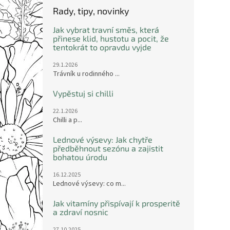
Rady, tipy, novinky
Jak vybrat travní směs, která
přinese klid, hustotu a pocit, že
tentokrát to opravdu vyjde
29.1.2026
Trávník u rodinného ...
Vypěstuj si chilli
22.1.2026
Chilli a p...
Lednové výsevy: Jak chytře
předběhnout sezónu a zajistit
bohatou úrodu
16.12.2025
Lednové výsevy: co m...
Jak vitamíny přispívají k prosperitě
a zdraví nosnic
27.10.2025