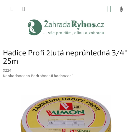
Přejít
NÁKUP
na
obsah
KOŠÍK
Hadice Profi žlutá neprůhledná 3/4"
25m
9224
Průměrné
Neohodnoceno
Podrobnosti hodnocení
hodnocení
produktu
je
0,0
z
5
hvězdiček.