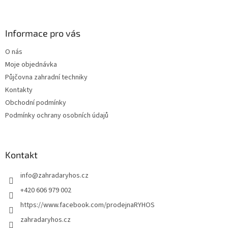
á
p
a
Informace pro vás
t
O nás
í
Moje objednávka
Půjčovna zahradní techniky
Kontakty
Obchodní podmínky
Podmínky ochrany osobních údajů
Kontakt
info
@
zahradaryhos.cz
+420 606 979 002
https://www.facebook.com/prodejnaRYHOS
zahradaryhos.cz