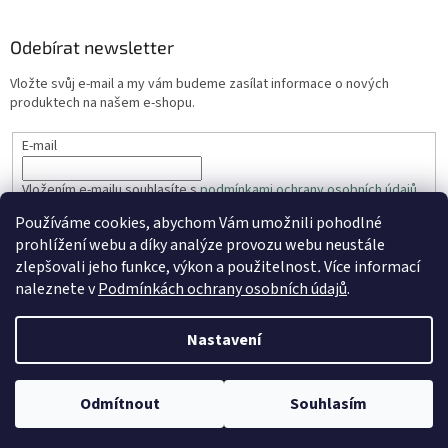
Odebírat newsletter
Vložte svůj e-mail a my vám budeme zasílat informace o nových
produktech na našem e-shopu.
E-mail
Vložením e-mailu souhlasíte s
podmínkami ochrany osobních údajů
Používáme cookies, abychom Vám umožnili pohodlné
PŘIHLÁSIT SE
prohlížení webu a díky analýze provozu webu neustále
zlepšovali jeho funkce, výkon a použitelnost
.
Více informací
naleznete v
Podmínkách ochrany osobních údajů
.
Vytvořil Shoptet
Nastavení
Copyright 2026
ZahradaRyhos.cz
. Všechna práva vyhrazena.
Odmítnout
Souhlasím
Upravit nastavení cookies