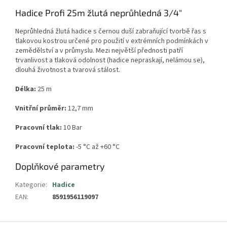
Hadice Profi 25m žlutá neprůhledná 3/4"
Neprůhledná žlutá hadice s černou duší zabraňující tvorbě řas s
tlakovou kostrou určené pro použití v extrémních podmínkách v
zemědělství a v průmyslu. Mezi největší přednosti patří
trvanlivost a tlaková odolnost (hadice nepraskají, nelámou se),
dlouhá životnost a tvarová stálost.
Délka:
25 m
Vnitřní průměr:
12,7
mm
Pracovní tlak:
10 Bar
Pracovní teplota:
-5 °C až +60 °C
Doplňkové parametry
Kategorie
:
Hadice
EAN
:
8591956119097
Z