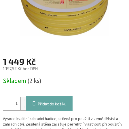
1 449 Kč
1 197,52 Kč bez DPH
Měrná
Skladem
(2 ks)
cena:
Přidat do košíku
Vysoce kvalitní zahradní hadice, určená pro použití v zemědělství a
zahradnictví. Zesílená stěna zajišťuje perfektní vlastnosti při použití v