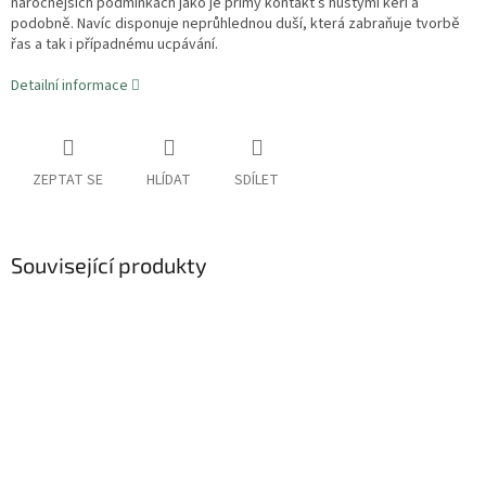
náročnějších podmínkách jako je přímý kontakt s hustými keři a
podobně. Navíc disponuje neprůhlednou duší, která zabraňuje tvorbě
řas a tak i případnému ucpávání.
Detailní informace
ZEPTAT SE
HLÍDAT
SDÍLET
Související produkty