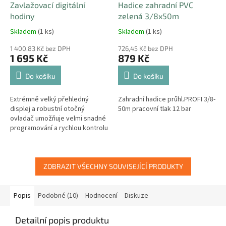
Zavlažovací digitální
Hadice zahradní PVC
hodiny
zelená 3/8x50m
Skladem
(1 ks)
Skladem
(1 ks)
1 400,83 Kč bez DPH
726,45 Kč bez DPH
1 695 Kč
879 Kč
Do košíku
Do košíku
Extrémně velký přehledný
Zahradní hadice průhl.PROFI 3/8-
displej a robustní otočný
50m pracovní tlak 12 bar
ovladač umožňuje velmi snadné
programování a rychlou kontrolu
nastavených parametrů.
ZOBRAZIT VŠECHNY SOUVISEJÍCÍ PRODUKTY
Popis
Podobné (10)
Hodnocení
Diskuze
Detailní popis produktu