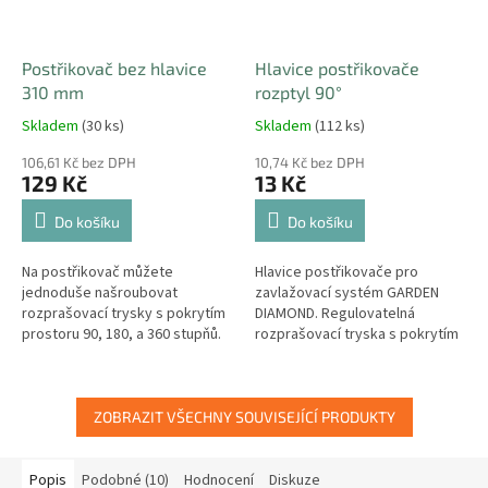
Postřikovač bez hlavice
Hlavice postřikovače
310 mm
rozptyl 90°
Skladem
(30 ks)
Skladem
(112 ks)
106,61 Kč bez DPH
10,74 Kč bez DPH
129 Kč
13 Kč
Do košíku
Do košíku
Na postřikovač můžete
Hlavice postřikovače pro
jednoduše našroubovat
zavlažovací systém GARDEN
rozprašovací trysky s pokrytím
DIAMOND. Regulovatelná
prostoru 90, 180, a 360 stupňů.
rozprašovací tryska s pokrytím
prostoru 90 stupňů.
ZOBRAZIT VŠECHNY SOUVISEJÍCÍ PRODUKTY
Popis
Podobné (10)
Hodnocení
Diskuze