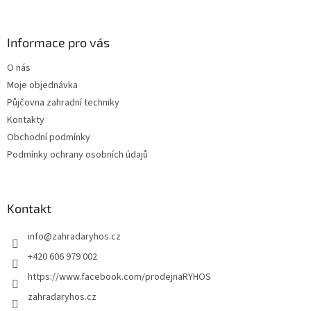
á
p
a
Informace pro vás
t
O nás
í
Moje objednávka
Půjčovna zahradní techniky
Kontakty
Obchodní podmínky
Podmínky ochrany osobních údajů
Kontakt
info
@
zahradaryhos.cz
+420 606 979 002
https://www.facebook.com/prodejnaRYHOS
zahradaryhos.cz