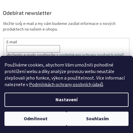
Odebírat newsletter
Vložte svůj e-mail a my vám budeme zasílat informace o nových
produktech na našem e-shopu.
E-mail
Vložením e-mailu souhlasíte s
podmínkami ochrany osobních údajů
Používáme cookies, abychom Vám umožnili pohodlné
PŘIHLÁSIT SE
prohlížení webu a díky analýze provozu webu neustále
zlepšovali jeho funkce, výkon a použitelnost
.
Více informací
naleznete v
Podmínkách ochrany osobních údajů
.
Vytvořil Shoptet
Nastavení
Copyright 2026
ZahradaRyhos.cz
. Všechna práva vyhrazena.
Odmítnout
Souhlasím
Upravit nastavení cookies