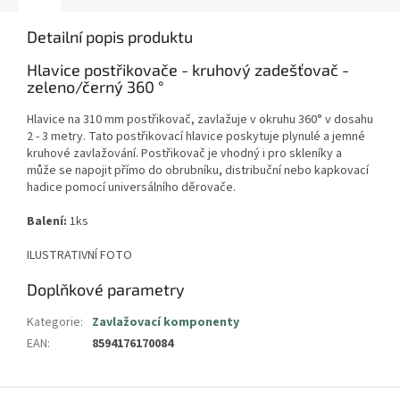
Detailní popis produktu
Hlavice postřikovače - kruhový zadešťovač -
zeleno/černý 360 °
Hlavice na 310 mm postřikovač, zavlažuje v okruhu 360° v dosahu
2 - 3 metry. Tato postřikovací hlavice poskytuje plynulé a jemné
kruhové zavlažování. Postřikovač je vhodný i pro skleníky a
může se napojit přímo do obrubníku, distribuční nebo kapkovací
hadice pomocí universálního děrovače.
Balení:
1ks
ILUSTRATIVNÍ FOTO
Doplňkové parametry
Kategorie
:
Zavlažovací komponenty
EAN
:
8594176170084
Z