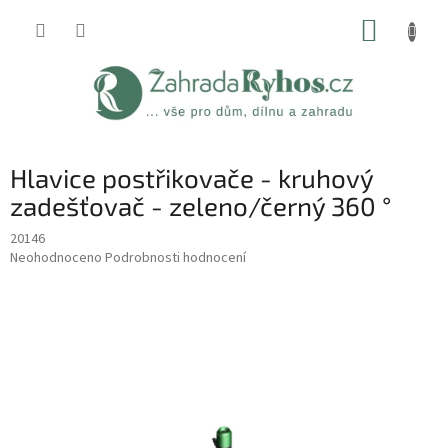
Přejít
NÁKUP
na
obsah
KOŠÍK
Hlavice postřikovače - kruhový
zadešťovač - zeleno/černý 360 °
20146
Průměrné
Neohodnoceno
Podrobnosti hodnocení
hodnocení
produktu
je
0,0
z
5
hvězdiček.