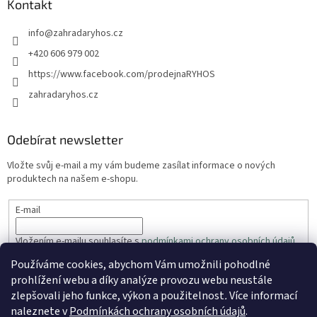
Kontakt
info
@
zahradaryhos.cz
+420 606 979 002
https://www.facebook.com/prodejnaRYHOS
zahradaryhos.cz
Odebírat newsletter
Vložte svůj e-mail a my vám budeme zasílat informace o nových
produktech na našem e-shopu.
E-mail
Vložením e-mailu souhlasíte s
podmínkami ochrany osobních údajů
Používáme cookies, abychom Vám umožnili pohodlné
PŘIHLÁSIT SE
prohlížení webu a díky analýze provozu webu neustále
zlepšovali jeho funkce, výkon a použitelnost
.
Více informací
naleznete v
Podmínkách ochrany osobních údajů
.