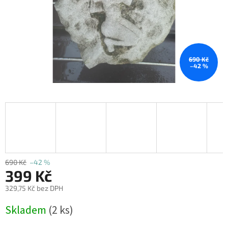
690 Kč
–42 %
690 Kč
–42 %
399 Kč
329,75 Kč bez DPH
Měrná
Skladem
(2 ks)
cena: