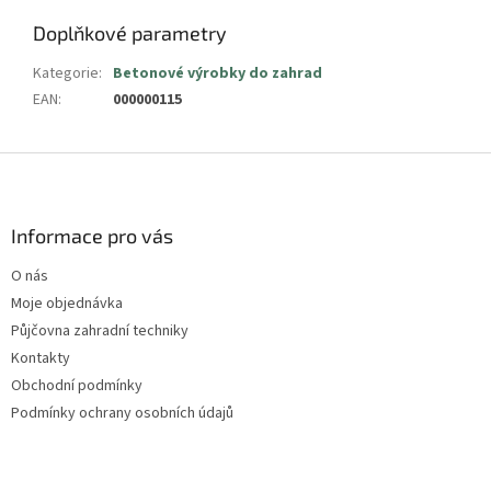
Doplňkové parametry
Kategorie
:
Betonové výrobky do zahrad
EAN
:
000000115
Z
á
p
a
Informace pro vás
t
O nás
í
Moje objednávka
Půjčovna zahradní techniky
Kontakty
Obchodní podmínky
Podmínky ochrany osobních údajů