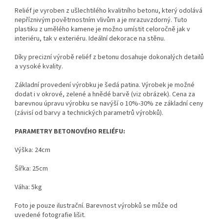
Reliéf je vyroben z ušlechtilého kvalitního betonu, který odolává
nepříznivým povětrnostním vlivům a je mrazuvzdorný. Tuto
plastiku z umělého kamene je možno umístit celoročně jak v
interiéru, tak v exteriéru. Ideální dekorace na stěnu.
Díky precizní výrobě reliéf z betonu dosahuje dokonalých detailů
a vysoké kvality.
Základní provedení výrobku je šedá patina. Výrobek je možné
dodat i v okrové, zelené a hnědé barvě (viz obrázek). Cena za
barevnou úpravu výrobku se navýší o 10%-30% ze základní ceny
(závisí od barvy a technických parametrů výrobků).
PARAMETRY BETONOVÉHO RELIÉFU:
Výška: 24cm
Šířka: 25cm
Váha: 5kg
Foto je pouze ilustrační.
Barevnost výrobků se může od
uvedené fotografie lišit.