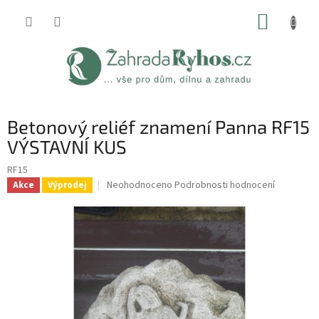
Přejít
NÁKUP
na
obsah
KOŠÍK
Betonový reliéf znamení Panna RF15
VÝSTAVNÍ KUS
RF15
Průměrné
Neohodnoceno
Podrobnosti hodnocení
Akce
Výprodej
hodnocení
produktu
je
0,0
z
5
hvězdiček.