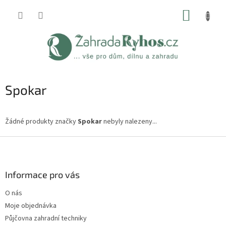
Přejít
NÁKUP
na
obsah
KOŠÍK
Spokar
Žádné produkty značky
Spokar
nebyly nalezeny...
Z
á
p
a
Informace pro vás
t
O nás
í
Moje objednávka
Půjčovna zahradní techniky