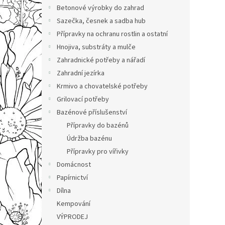
n
Betonové výrobky do zahrad
e
Sazečka, česnek a sadba hub
l
Přípravky na ochranu rostlin a ostatní
Hnojiva, substráty a mulče
Zahradnické potřeby a nářadí
Zahradní jezírka
Krmivo a chovatelské potřeby
Grilovací potřeby
Bazénové příslušenství
Přípravky do bazénů
Údržba bazénu
Přípravky pro vířivky
Domácnost
Papírnictví
Dílna
Kempování
VÝPRODEJ