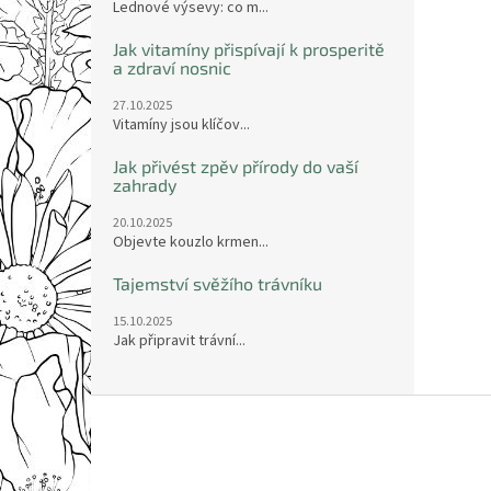
Lednové výsevy: co m...
Jak vitamíny přispívají k prosperitě
a zdraví nosnic
27.10.2025
Vitamíny jsou klíčov...
Jak přivést zpěv přírody do vaší
zahrady
20.10.2025
Objevte kouzlo krmen...
Tajemství svěžího trávníku
15.10.2025
Jak připravit trávní...
Z
á
p
a