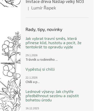
Imitace dřeva Nášlap velký NO3
Lumír Řapek
|
Hodnocení produktu je 5 z 5 hvězdiček.
Rady, tipy, novinky
Jak vybrat travní směs, která
přinese klid, hustotu a pocit, že
tentokrát to opravdu vyjde
29.1.2026
Trávník u rodinného ...
Vypěstuj si chilli
22.1.2026
Chilli a p...
Lednové výsevy: Jak chytře
předběhnout sezónu a zajistit
bohatou úrodu
16.12.2025