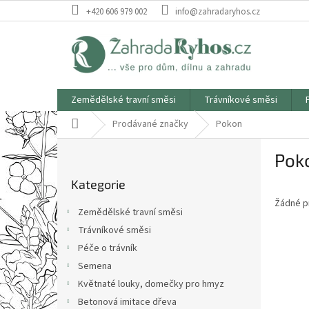
Přejít
+420 606 979 002
info@zahradaryhos.cz
na
obsah
Zemědělské travní směsi
Trávníkové směsi
Domů
Prodávané značky
Pokon
P
Pok
o
Přeskočit
s
Kategorie
kategorie
t
Žádné p
r
Zemědělské travní směsi
a
Trávníkové směsi
n
Péče o trávník
n
í
Semena
p
Květnaté louky, domečky pro hmyz
a
Betonová imitace dřeva