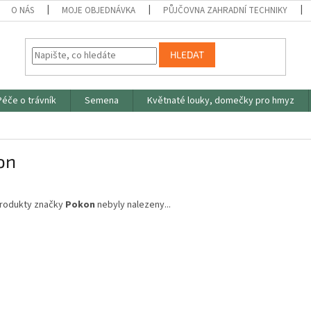
O NÁS
MOJE OBJEDNÁVKA
PŮJČOVNA ZAHRADNÍ TECHNIKY
HLEDAT
Péče o trávník
Semena
Květnaté louky, domečky pro hmyz
on
rodukty značky
Pokon
nebyly nalezeny...