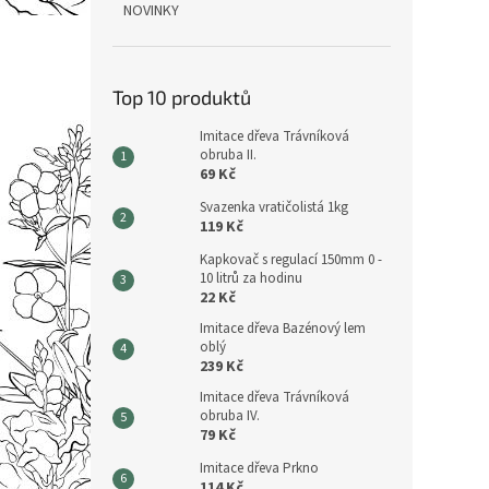
NOVINKY
Top 10 produktů
Imitace dřeva Trávníková
obruba II.
69 Kč
Svazenka vratičolistá 1kg
119 Kč
Kapkovač s regulací 150mm 0 -
10 litrů za hodinu
22 Kč
Imitace dřeva Bazénový lem
oblý
239 Kč
Imitace dřeva Trávníková
obruba IV.
79 Kč
Imitace dřeva Prkno
114 Kč