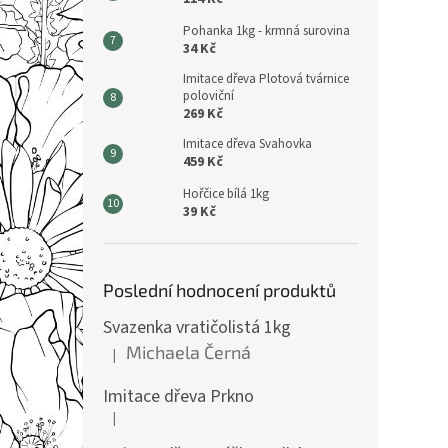
Pohanka 1kg - krmná surovina
34 Kč
Imitace dřeva Plotová tvárnice
poloviční
269 Kč
Imitace dřeva Svahovka
459 Kč
Hořčice bílá 1kg
39 Kč
Poslední hodnocení produktů
Svazenka vratičolistá 1kg
Michaela Černá
|
Hodnocení produktu je 5 z 5 hvězdiček.
Imitace dřeva Prkno
|
Hodnocení produktu je 5 z 5 hvězdiček.