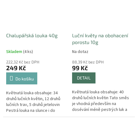
Chalupářská louka 40g
Luční květy na obohacení
porostu 10g
Skladem
(4 ks)
Na dotaz
222,32 Kč bez DPH
88,39 Kč bez DPH
249 Kč
99 Kč
DETAIL
Do košíku
Květnatá louka obsahuje: 40
Květnatá louka obsahuje: 34
druhů lučních květin Tato směs
druhů lučních květin, 12 druhů
je vhodná především na
lučních trav, 5 druhů jetelovin
dosévání méně pestrých luk a
Pestrá louka na slunce i do
mezerovitých trávníků.
polostínu.