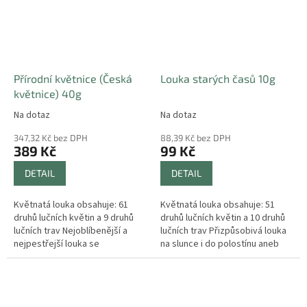
Přírodní květnice (Česká
Louka starých časů 10g
květnice) 40g
Na dotaz
Na dotaz
347,32 Kč bez DPH
88,39 Kč bez DPH
389 Kč
99 Kč
DETAIL
DETAIL
Květnatá louka obsahuje: 61
Květnatá louka obsahuje: 51
druhů lučních květin a 9 druhů
druhů lučních květin a 10 druhů
lučních trav Nejoblíbenější a
lučních trav Přizpůsobivá louka
nejpestřejší louka se
na slunce i do polostínu aneb
specialitami.
Jak dříve z úhoru vznikala louka