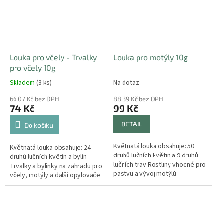
Louka pro včely - Trvalky
Louka pro motýly 10g
pro včely 10g
Skladem
(3 ks)
Na dotaz
66,07 Kč bez DPH
88,39 Kč bez DPH
74 Kč
99 Kč
DETAIL
Do košíku
Květnatá louka obsahuje: 50
Květnatá louka obsahuje: 24
druhů lučních květin a 9 druhů
druhů lučních květin a bylin
lučních trav Rostliny vhodné pro
Trvalky a bylinky na zahradu pro
pastvu a vývoj motýlů
včely, motýly a další opylovače