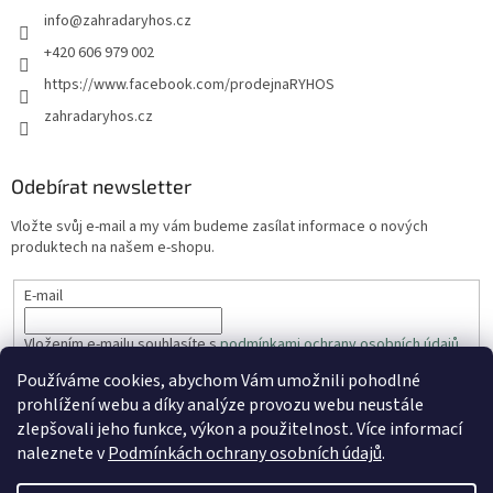
info
@
zahradaryhos.cz
+420 606 979 002
https://www.facebook.com/prodejnaRYHOS
zahradaryhos.cz
Odebírat newsletter
Vložte svůj e-mail a my vám budeme zasílat informace o nových
produktech na našem e-shopu.
E-mail
Vložením e-mailu souhlasíte s
podmínkami ochrany osobních údajů
Používáme cookies, abychom Vám umožnili pohodlné
PŘIHLÁSIT SE
prohlížení webu a díky analýze provozu webu neustále
zlepšovali jeho funkce, výkon a použitelnost
.
Více informací
naleznete v
Podmínkách ochrany osobních údajů
.