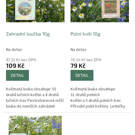
i
r
s
o
p
d
r
u
o
k
d
t
Zahradní loučka 10g
Polní kvítí 10g
u
ů
k
Na dotaz
Na dotaz
t
ů
97,32 Kč bez DPH
70,54 Kč bez DPH
109 Kč
79 Kč
DETAIL
DETAIL
Květnatá louka obsahuje: 55
Květnatá louka obsahuje:
druhů lučních květin a 8 druhů
31 druhů polních
lučních trav Pestrobarevná nižší
květin a 5 druhů polních trav
louka do menších zahrádek
Přírodní polní květiny. Letničky
nenáročné na půdu.