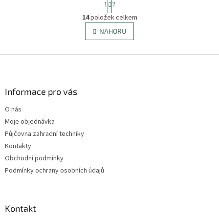
1
2
t
O
r
14
položek celkem
v
á
l
NAHORU
n
á
k
d
o
v
Z
a
á
c
á
n
í
p
í
p
a
Informace pro vás
r
t
v
O nás
í
k
Moje objednávka
y
v
Půjčovna zahradní techniky
ý
Kontakty
p
Obchodní podmínky
i
s
Podmínky ochrany osobních údajů
u
Kontakt