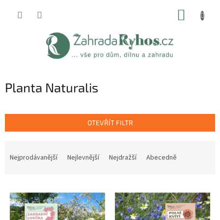
Přejít
NÁKUP
na
obsah
KOŠÍK
Planta Naturalis
OTEVŘÍT FILTR
Ř
a
Nejprodávanější
Nejlevnější
Nejdražší
Abecedně
z
e
V
n
ý
í
p
p