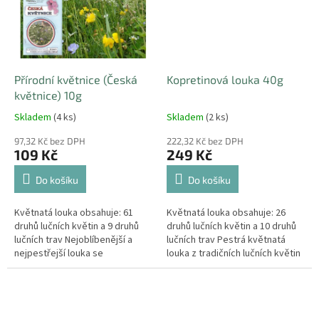
Přírodní květnice (Česká
Kopretinová louka 40g
květnice) 10g
Skladem
(4 ks)
Skladem
(2 ks)
97,32 Kč bez DPH
222,32 Kč bez DPH
109 Kč
249 Kč
Do košíku
Do košíku
Květnatá louka obsahuje: 61
Květnatá louka obsahuje: 26
druhů lučních květin a 9 druhů
druhů lučních květin a 10 druhů
lučních trav Nejoblíbenější a
lučních trav Pestrá květnatá
nejpestřejší louka se
louka z tradičních lučních květin
specialitami.