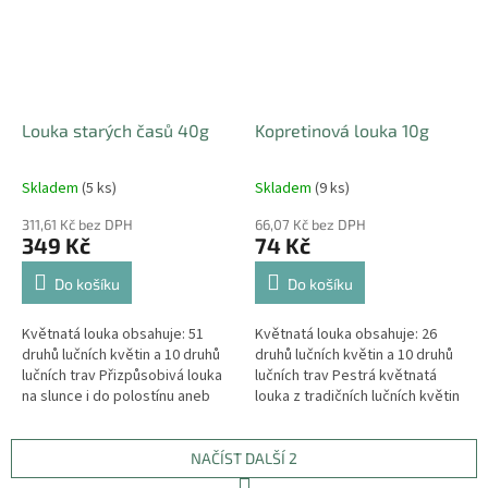
Louka starých časů 40g
Kopretinová louka 10g
Skladem
(5 ks)
Skladem
(9 ks)
311,61 Kč bez DPH
66,07 Kč bez DPH
349 Kč
74 Kč
Do košíku
Do košíku
Květnatá louka obsahuje: 51
Květnatá louka obsahuje: 26
druhů lučních květin a 10 druhů
druhů lučních květin a 10 druhů
lučních trav Přizpůsobivá louka
lučních trav Pestrá květnatá
na slunce i do polostínu aneb
louka z tradičních lučních květin
Jak dříve z úhoru vznikala louka
NAČÍST DALŠÍ 2
S