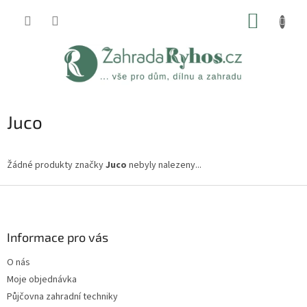
Přejít
NÁKUP
na
obsah
KOŠÍK
Juco
Žádné produkty značky
Juco
nebyly nalezeny...
Z
á
p
a
Informace pro vás
t
O nás
í
Moje objednávka
Půjčovna zahradní techniky