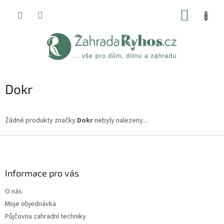
Přejít
NÁKUP
na
obsah
KOŠÍK
Dokr
Žádné produkty značky
Dokr
nebyly nalezeny...
Z
á
p
a
Informace pro vás
t
O nás
í
Moje objednávka
Půjčovna zahradní techniky