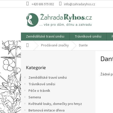
Přejít
+420 606 979 002
info@zahradaryhos.cz
na
obsah
Zemědělské travní směsi
Trávníkové směsi
Domů
Prodávané značky
Dante
P
Dan
o
Přeskočit
s
Kategorie
kategorie
t
Žádné p
r
Zemědělské travní směsi
a
Trávníkové směsi
n
Péče o trávník
n
í
Semena
p
Květnaté louky, domečky pro hmyz
a
Betonová imitace dřeva