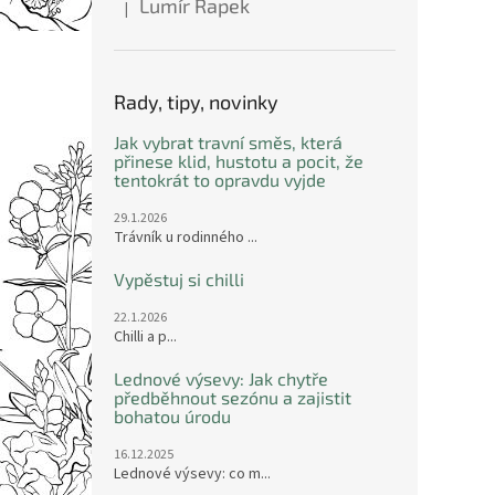
Lumír Řapek
|
Hodnocení produktu je 5 z 5 hvězdiček.
Rady, tipy, novinky
Jak vybrat travní směs, která
přinese klid, hustotu a pocit, že
tentokrát to opravdu vyjde
29.1.2026
Trávník u rodinného ...
Vypěstuj si chilli
22.1.2026
Chilli a p...
Lednové výsevy: Jak chytře
předběhnout sezónu a zajistit
bohatou úrodu
16.12.2025
Lednové výsevy: co m...