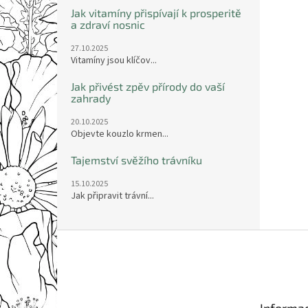
Jak vitamíny přispívají k prosperitě
a zdraví nosnic
27.10.2025
Vitamíny jsou klíčov...
Jak přivést zpěv přírody do vaší
zahrady
20.10.2025
Objevte kouzlo krmen...
Tajemství svěžího trávníku
15.10.2025
Jak připravit trávní...
Z
á
p
a
t