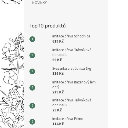
NOVINKY
Top 10 produktů
Imitace dřeva Schodnice
619 Kč
Imitace dřeva Trávníková
obruba II.
69 Kč
Svazenka vratičolistá 1kg
119 Kč
Imitace dřeva Bazénový lem
oblý
239 Kč
Imitace dřeva Trávníková
obruba IV.
79 Kč
Imitace dřeva Prkno
114 Kč