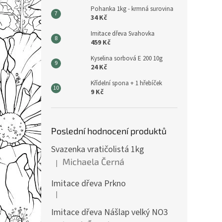
Pohanka 1kg - krmná surovina
34 Kč
Imitace dřeva Svahovka
459 Kč
Kyselina sorbová E 200 10g
24 Kč
Křídelní spona + 1 hřebíček
9 Kč
Poslední hodnocení produktů
Svazenka vratičolistá 1kg
Michaela Černá
|
Hodnocení produktu je 5 z 5 hvězdiček.
Imitace dřeva Prkno
|
Hodnocení produktu je 5 z 5 hvězdiček.
Imitace dřeva Nášlap velký NO3