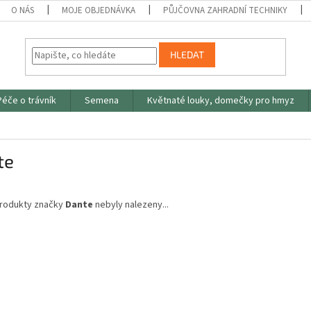
O NÁS
MOJE OBJEDNÁVKA
PŮJČOVNA ZAHRADNÍ TECHNIKY
HLEDAT
Péče o trávník
Semena
Květnaté louky, domečky pro hmyz
te
rodukty značky
Dante
nebyly nalezeny...