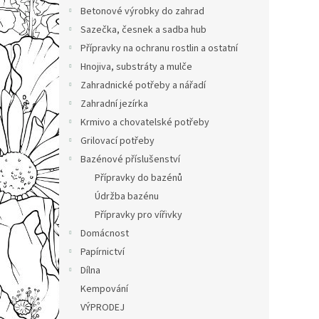
n
Betonové výrobky do zahrad
e
Sazečka, česnek a sadba hub
l
Přípravky na ochranu rostlin a ostatní
Hnojiva, substráty a mulče
Zahradnické potřeby a nářadí
Zahradní jezírka
Krmivo a chovatelské potřeby
Grilovací potřeby
Bazénové příslušenství
Přípravky do bazénů
Údržba bazénu
Přípravky pro vířivky
Domácnost
Papírnictví
Dílna
Kempování
VÝPRODEJ