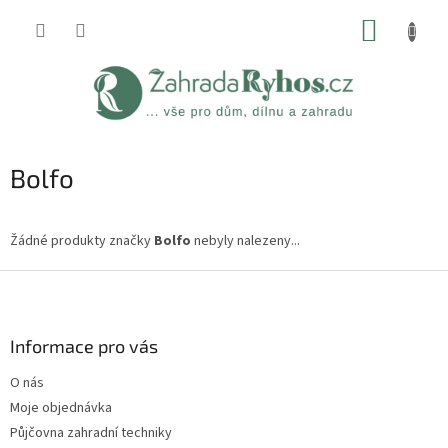
Přejít
NÁKUP
na
obsah
KOŠÍK
Bolfo
Žádné produkty značky
Bolfo
nebyly nalezeny...
Z
á
p
a
Informace pro vás
t
O nás
í
Moje objednávka
Půjčovna zahradní techniky