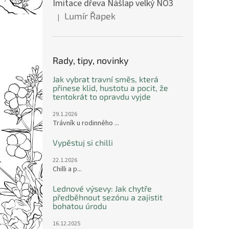
Imitace dřeva Nášlap velký NO3
Lumír Řapek
|
Hodnocení produktu je 5 z 5 hvězdiček.
Rady, tipy, novinky
Jak vybrat travní směs, která
přinese klid, hustotu a pocit, že
tentokrát to opravdu vyjde
29.1.2026
Trávník u rodinného ...
Vypěstuj si chilli
22.1.2026
Chilli a p...
Lednové výsevy: Jak chytře
předběhnout sezónu a zajistit
bohatou úrodu
16.12.2025