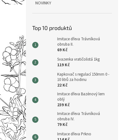
NOVINKY
Top 10 produktů
Imitace dřeva Trávníková
obruba II.
69 Kč
Svazenka vratičolistá 1kg
119 Kč
Kapkovač s regulací 150mm 0 -
10 litrů za hodinu
22 Kč
Imitace dřeva Bazénový lem
oblý
239 Kč
Imitace dřeva Trávníková
obruba IV.
79 Kč
Imitace dřeva Prkno
114 Kč