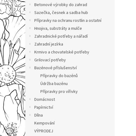
n
Betonové výrobky do zahrad
e
Sazečka, česnek a sadba hub
l
Přípravky na ochranu rostlin a ostatní
Hnojiva, substráty a mulče
Zahradnické potřeby a nářadí
Zahradní jezírka
Krmivo a chovatelské potřeby
Grilovací potřeby
Bazénové příslušenství
Přípravky do bazénů
Údržba bazénu
Přípravky pro vířivky
Domácnost
Papírnictví
Dílna
Kempování
VÝPRODEJ