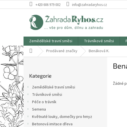
Přejít
+420 606 979 002
info@zahradaryhos.cz
na
obsah
Zemědělské travní směsi
Trávníkové směsi
Domů
Prodávané značky
Benáková K.
P
Ben
o
Přeskočit
s
Kategorie
kategorie
t
Žádné p
r
Zemědělské travní směsi
a
Trávníkové směsi
n
Péče o trávník
n
í
Semena
p
Květnaté louky, domečky pro hmyz
a
Betonová imitace dřeva