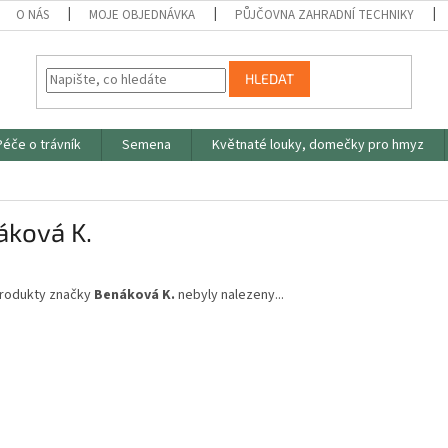
O NÁS
MOJE OBJEDNÁVKA
PŮJČOVNA ZAHRADNÍ TECHNIKY
HLEDAT
Péče o trávník
Semena
Květnaté louky, domečky pro hmyz
áková K.
rodukty značky
Benáková K.
nebyly nalezeny...