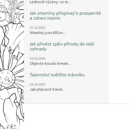
Lednové výsevy: co m...
Jak vitamíny přispívají k prosperitě
a zdraví nosnic
27.10.2025
Vitamíny jsou klíčov...
Jak přivést zpěv přírody do vaší
zahrady
20.10.2025
Objevte kouzlo krmen...
Tajemství svěžího trávníku
15.10.2025
Jak připravit trávní...
Z
á
p
a