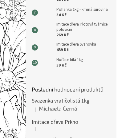
Pohanka 1kg - krmná surovina
34 Kč
Imitace dřeva Plotová tvárnice
poloviční
269 Kč
Imitace dřeva Svahovka
459 Kč
Hořčice bílá 1kg
39 Kč
Poslední hodnocení produktů
Svazenka vratičolistá 1kg
Michaela Černá
|
Hodnocení produktu je 5 z 5 hvězdiček.
Imitace dřeva Prkno
|
Hodnocení produktu je 5 z 5 hvězdiček.