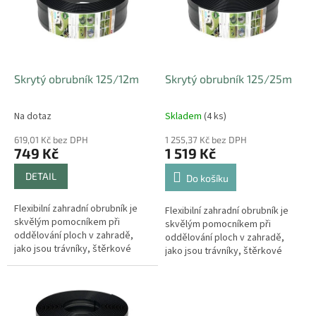
i
r
s
o
p
d
r
u
o
k
d
t
Skrytý obrubník 125/12m
Skrytý obrubník 125/25m
u
ů
k
Na dotaz
Skladem
(4 ks)
t
ů
619,01 Kč bez DPH
1 255,37 Kč bez DPH
749 Kč
1 519 Kč
DETAIL
Do košíku
Flexibilní zahradní obrubník je
Flexibilní zahradní obrubník je
skvělým pomocníkem při
skvělým pomocníkem při
oddělování ploch v zahradě,
oddělování ploch v zahradě,
jako jsou trávníky, štěrkové
jako jsou trávníky, štěrkové
cesty, květinové záhony,
cesty, květinové záhony,
mulčovací kůry, chodníčky atd....
mulčovací kůry, chodníčky atd....