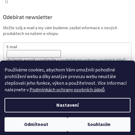
Odebírat newsletter
Vložte svůj e-mail a my vám budeme zasílat informace o nových
produktech na našem e-shopu.
E-mail
Vložením e-mailu souhlasíte s
podmínkami ochrany osobních údajů
Používáme cookies, abychom Vám umožnili pohodlné
PŘIHLÁSIT SE
prohlížení webu a díky analýze provozu webu neustále
zlepšovali jeho funkce, výkon a použitelnost
.
Více informací
naleznete v
Podmínkách ochrany osobních údajů
.
Vytvořil Shoptet
Nastavení
Copyright 2026
ZahradaRyhos.cz
. Všechna práva vyhrazena.
Odmítnout
Souhlasím
Upravit nastavení cookies