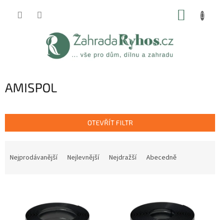
Přejít
NÁKUP
na
obsah
KOŠÍK
AMISPOL
OTEVŘÍT FILTR
Ř
a
Nejprodávanější
Nejlevnější
Nejdražší
Abecedně
z
e
V
n
ý
í
p
p