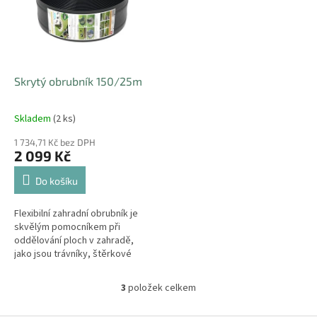
Skrytý obrubník 150/25m
Skladem
(2 ks)
1 734,71 Kč bez DPH
2 099 Kč
Do košíku
Flexibilní zahradní obrubník je
skvělým pomocníkem při
oddělování ploch v zahradě,
jako jsou trávníky, štěrkové
cesty, květinové záhony,
mulčovací kůry, chodníčky atd....
3
položek celkem
O
v