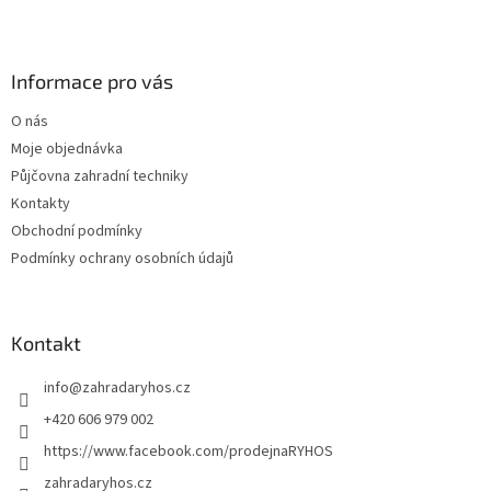
l
Z
á
á
d
p
a
a
Informace pro vás
c
t
í
O nás
í
p
Moje objednávka
r
v
Půjčovna zahradní techniky
k
Kontakty
y
Obchodní podmínky
v
ý
Podmínky ochrany osobních údajů
p
i
s
u
Kontakt
info
@
zahradaryhos.cz
+420 606 979 002
https://www.facebook.com/prodejnaRYHOS
zahradaryhos.cz