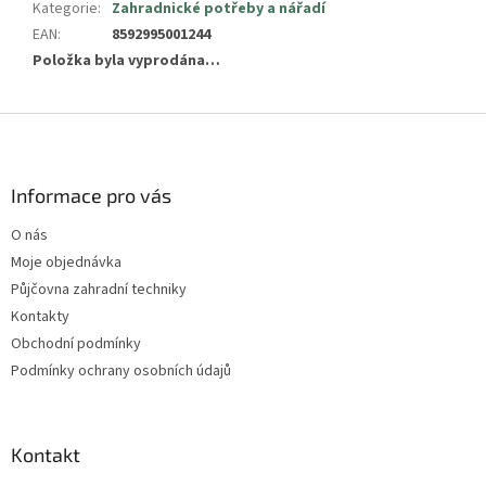
Kategorie
:
Zahradnické potřeby a nářadí
EAN
:
8592995001244
Položka byla vyprodána…
Z
á
p
a
Informace pro vás
t
O nás
í
Moje objednávka
Půjčovna zahradní techniky
Kontakty
Obchodní podmínky
Podmínky ochrany osobních údajů
Kontakt