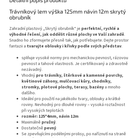
Trávníkový lem výška 125mm návin 12m skrytý
obrubník
Zahradní plastový „Skrytý obrubník“ je
perfektní, rychlé a
výhodné řešení, jak oddělit různé plochy ve Vaší zahradě
.
Snadno ho zformujete přesně tak, jak potřebujete. Dejte prostor
fantazii a
tvarujte oblouky i křivky podle svých představ
.
splňuje vysoké normy pro mechanickou pevnost, rázovou
pevnost a tahové vlastnosti. Je certifikovaný a zdravotně
nezávadný.
Vhodný
pro trávníky, štěrkové a kamenné povrchy,
květinové záhony, mulčovací kůry, chodníky,
stromky, plotové plochy, terasy, bazény
a mnoho
dalšího.
Ideální pro použití na jakékoliv tvary, oblouky a krátké
roviny. Nevhodný pro dlouhé roviny – vysoká roztažnost
při vysokých teplotách
rozměr: 125*4mm, návin 12m
Maximálně
pružný
.
Dostatečně
pevný
.
Se zpevňujícími podélnými prolisy, po naříznutí na straně