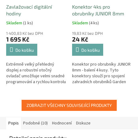
Zavlažovací digitální
Konektor 4ks pro
hodiny
obrubníky JUNIOR 8mm
Skladem
(1 ks)
Skladem
(4 ks)
1 400,83 Kč bez DPH
19,83 Kč bez DPH
1 695 Kč
24 Kč
Do košíku
Do košíku
Extrémně velký přehledný
Konektor pro obrubníky JUNIOR
displej a robustní otočný
8mm - balení 4 kusy. Tyto
ovladač umožňuje velmi snadné
konektory slouží pro spojení
programování a rychlou kontrolu
zahradních obrubníků Garden
nastavených parametrů.
Diamond JUNIOR. Konektory
jsou vhodné pro všechny barvy
a délky...
ZOBRAZIT VŠECHNY SOUVISEJÍCÍ PRODUKTY
Popis
Podobné (10)
Hodnocení
Diskuze
Detailní popis produktu