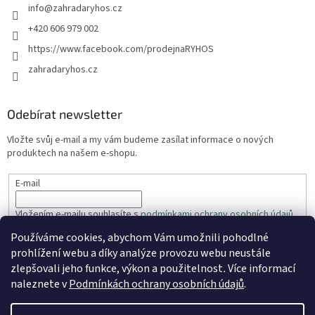
info
@
zahradaryhos.cz
+420 606 979 002
https://www.facebook.com/prodejnaRYHOS
zahradaryhos.cz
Odebírat newsletter
Vložte svůj e-mail a my vám budeme zasílat informace o nových
produktech na našem e-shopu.
E-mail
Vložením e-mailu souhlasíte s
podmínkami ochrany osobních údajů
Používáme cookies, abychom Vám umožnili pohodlné
PŘIHLÁSIT SE
prohlížení webu a díky analýze provozu webu neustále
zlepšovali jeho funkce, výkon a použitelnost
.
Více informací
naleznete v
Podmínkách ochrany osobních údajů
.
Vytvořil Shoptet