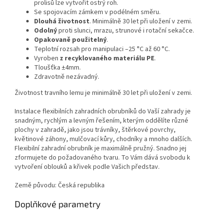
prolisů lze vytvořit ostrý roh.
Se spojovacím zámkem v podélném směru.
Dlouhá životnost
. Minimálně 30 let při uložení v zemi.
Odolný
proti slunci, mrazu, strunové i rotační sekačce.
Opakovaně použitelný
.
Teplotní rozsah pro manipulaci –25 °C až 60 °C.
Vyroben
z recyklovaného materiálu PE
.
Tloušťka ±4mm.
Zdravotně nezávadný.
Životnost travního lemu je minimálně 30 let při uložení v zemi.
Instalace flexibilních zahradních obrubníků do Vaší zahrady je
snadným, rychlým a levným řešením, kterým oddělíte různé
plochy v zahradě, jako jsou trávníky, štěrkové povrchy,
květinové záhony, mulčovací kůry, chodníky a mnoho dalších.
Flexibilní zahradní obrubník je maximálně pružný. Snadno jej
zformujete do požadovaného tvaru. To Vám dává svobodu k
vytvoření oblouků a křivek podle Vašich představ.
Země původu: Česká republika
Doplňkové parametry