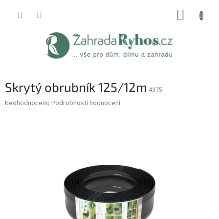
Přejít
NÁKUP
na
obsah
KOŠÍK
Skrytý obrubník 125/12m
4375
Průměrné
Neohodnoceno
Podrobnosti hodnocení
hodnocení
produktu
je
0,0
z
5
hvězdiček.