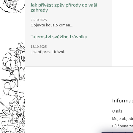
Jak přivést zpěv přírody do vaší
zahrady
20.10.2025
Objevte kouzlo krmen...
Tajemství svěžího trávníku
15.10.2025
Jak připravit trávní...
Z
á
p
a
t
Informac
í
O nás
Moje objed
Půjčovna za