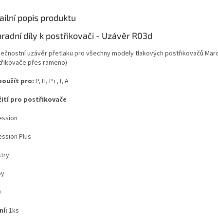
ailní popis produktu
radní díly k postřikovači - Uzávěr R03d
ečnostní uzávěr přetlaku pro všechny modely tlakových postřikovačů Mar
třikovače přes rameno)
použít pro:
P, H, P+, I, A
ití pro postřikovače
ession
ession Plus
stry
by
0
ní:
1ks