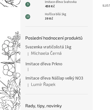
Imitace dřeva Svahovka
ILUS
459 Kč
Hořčice bílá 1kg
39 Kč
Poslední hodnocení produktů
Svazenka vratičolistá 1kg
Michaela Černá
|
Hodnocení produktu je 5 z 5 hvězdiček.
Imitace dřeva Prkno
|
Hodnocení produktu je 5 z 5 hvězdiček.
Imitace dřeva Nášlap velký NO3
Lumír Řapek
|
Hodnocení produktu je 5 z 5 hvězdiček.
Rady, tipy, novinky