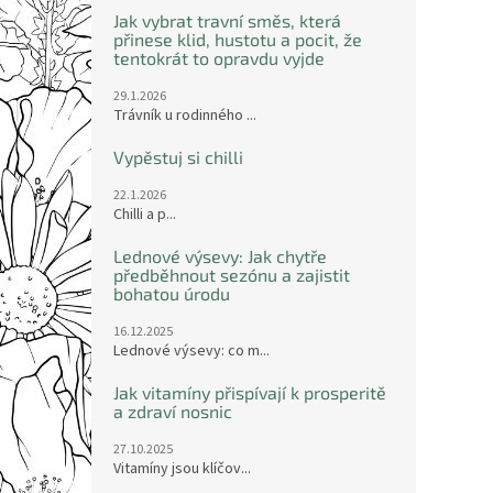
Jak vybrat travní směs, která
přinese klid, hustotu a pocit, že
tentokrát to opravdu vyjde
29.1.2026
Trávník u rodinného ...
Vypěstuj si chilli
22.1.2026
Chilli a p...
Lednové výsevy: Jak chytře
předběhnout sezónu a zajistit
bohatou úrodu
16.12.2025
Lednové výsevy: co m...
Jak vitamíny přispívají k prosperitě
a zdraví nosnic
27.10.2025
Vitamíny jsou klíčov...