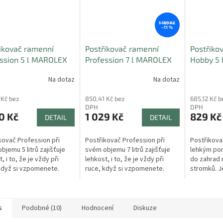
1 169 Kč
–11 %
ikovač ramenní
Postřikovač ramenní
Postřiko
ssion 5 l MAROLEX
Profession 7 l MAROLEX
Hobby 5
Na dotaz
Na dotaz
 Kč bez
850,41 Kč bez
685,12 Kč b
DPH
DPH
0 Kč
1 029 Kč
829 Kč
DETAIL
DETAIL
kovač Profession při
Postřikovač Profession při
Postřikova
bjemu 5 litrů zajišťuje
svém objemu 7 litrů zajišťuje
lehkým po
, i to, že je vždy při
lehkost, i to, že je vždy při
do zahrad n
když si vzpomenete.
ruce, když si vzpomenete.
stromků. J
ení díky praktickému
Přenášení díky praktickému
vyrobený z 
a popruhu nečiní žádný
madlu a popruhu nečiní žádný
Vybaven je 
m....
problém.
s
Podobné (10)
Hodnocení
Diskuze