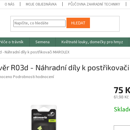
O NÁS
MOJE OBJEDNÁVKA
PŮJČOVNA ZAHRADNÍ TECHNIKY
HLEDAT
Péče o trávník
Semena
Květnaté louky, domečky pro hmyz
 - Náhradní díly k postřikovači MAROLEX
ěr R03d - Náhradní díly k postřikova
né
noceno
Podrobnosti hodnocení
ní
75 
u
61,98 Kč
Měrná
Skla
cena:
ek.