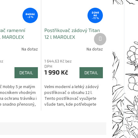
2 249
849 Kč
Kč
–2 %
–11 %
vač ramenní
Postřikovač zádový Titan
Další
 l MAROLEX
12 l MAROLEX
produkt
Na dotaz
Na dotaz
ez
1 644,63 Kč bez
DPH
1 990 Kč
DETAIL
DETAIL
č Hobby 5 je malým
Velmi moderní a lehký zádový
mocníkem vhodným
postřikovač o obsahu 12 l.
a ochranu trávníku i
Tento postřikovač využijete
e snadno přenosný,
všude tam, kde potřebujete
kvalitních materiálů.
stálý tlak a dostatek kapaliny.
tyčí dlouhou 50...
Je vhodný k ochranným a...