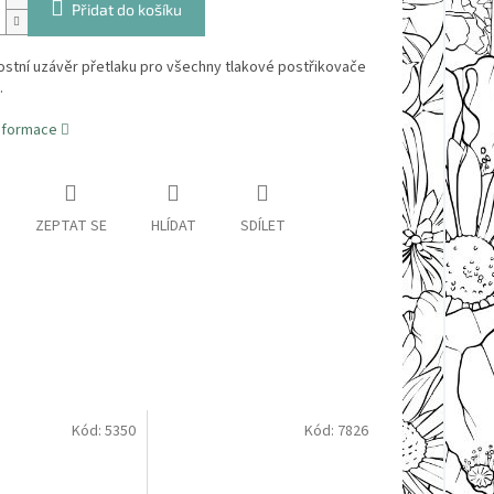
Přidat do košíku
stní uzávěr přetlaku pro všechny tlakové postřikovače
.
informace
ZEPTAT SE
HLÍDAT
SDÍLET
Kód:
5350
Kód:
7826
Sleva