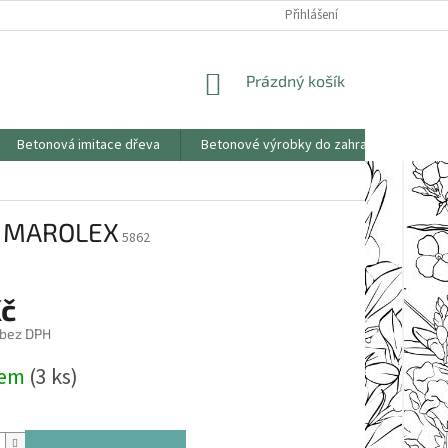
KONTAKTY
OBCHODNÍ PODMÍNKY
PODMÍNKY OCHRANY OSOBNÍCH
Přihlášení
NÁKUPNÍ
Prázdný košík
KOŠÍK
Betonová imitace dřeva
Betonové výrobky do zahrad
Saze
či MAROLEX
5862
Kč
 bez DPH
dem
(3 ks)