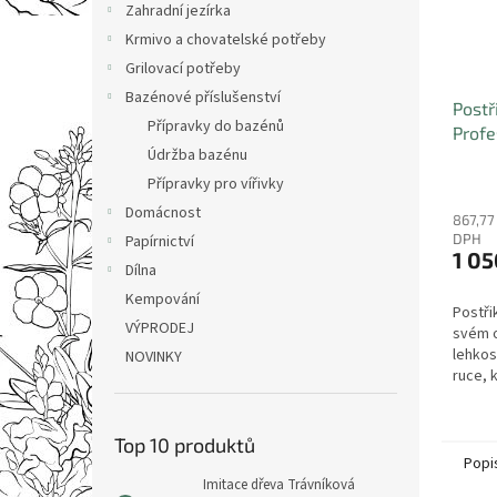
Zahradní jezírka
Krmivo a chovatelské potřeby
Grilovací potřeby
Bazénové příslušenství
Postř
Přípravky do bazénů
Profe
Údržba bazénu
Přípravky pro vířivky
Domácnost
867,77
DPH
Papírnictví
1 05
Dílna
Kempování
Postři
VÝPRODEJ
svém o
lehkost
NOVINKY
ruce, 
Přenáš
madlu 
problé
Top 10 produktů
Popi
Imitace dřeva Trávníková