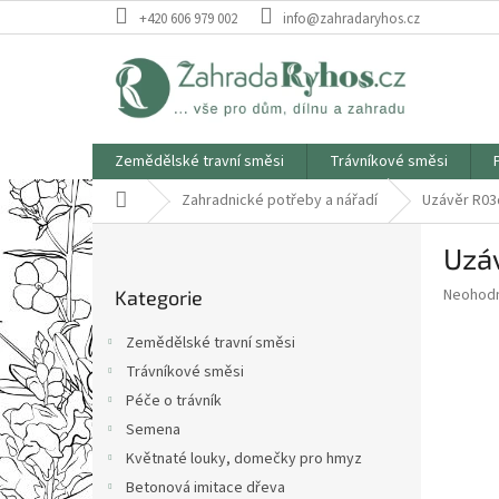
Přejít
+420 606 979 002
info@zahradaryhos.cz
na
obsah
Zemědělské travní směsi
Trávníkové směsi
Domů
Zahradnické potřeby a nářadí
Uzávěr R03d
P
Uzáv
o
Přeskočit
s
Průměr
Neohod
Kategorie
kategorie
t
hodnoce
r
produkt
Zemědělské travní směsi
a
je
Trávníkové směsi
0,0
n
z
Péče o trávník
n
5
í
Semena
hvězdič
p
Květnaté louky, domečky pro hmyz
a
Betonová imitace dřeva