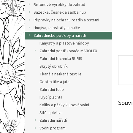
n
Betonové výrobky do zahrad
e
Sazečka, česnek a sadba hub
l
Přípravky na ochranu rostlin a ostatní
Hnojiva, substráty a mulče
Zahradnické potřeby a nářadí
Kanystry a plastové nádoby
Zahradní postřikovače MAROLEX
Zahradní technika RURIS
Skrytý obrubník
Tkaná a netkaná textilie
Geotextilie a juta
Zahradní folie
Krycí plachta
Souvi
Kolíky a pásky k upevňování
Sítě a pletiva
Zahradní nářadí
Vodní program