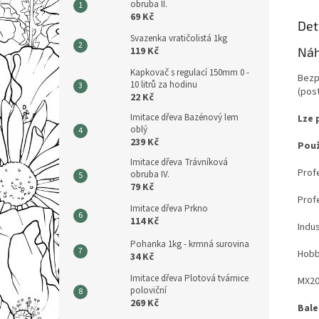
obruba II.
69 Kč
Det
Svazenka vratičolistá 1kg
Náh
119 Kč
Kapkovač s regulací 150mm 0 -
Bezp
10 litrů za hodinu
(pos
22 Kč
Imitace dřeva Bazénový lem
Lze 
oblý
239 Kč
Použ
Imitace dřeva Trávníková
Prof
obruba IV.
79 Kč
Prof
Imitace dřeva Prkno
114 Kč
Indu
Pohanka 1kg - krmná surovina
Hob
34 Kč
Imitace dřeva Plotová tvárnice
MX2
poloviční
269 Kč
Bale