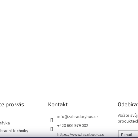
e pro vás
Kontakt
Odebíra
Vložte svů
info
@
zahradaryhos.cz
produktech
návka
+420 606 979 002
hradní techniky
https://www.facebook.co
E-mail