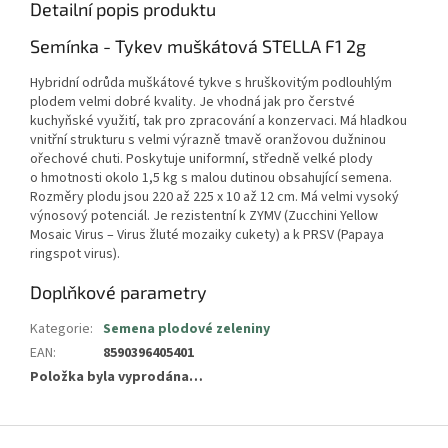
Detailní popis produktu
Semínka - Tykev muškátová STELLA F1 2g
Hybridní odrůda muškátové tykve s hruškovitým podlouhlým
plodem velmi dobré kvality. Je vhodná jak pro čerstvé
kuchyňské využití, tak pro zpracování a konzervaci. Má hladkou
vnitřní strukturu s velmi výrazně tmavě oranžovou dužninou
ořechové chuti. Poskytuje uniformní, středně velké plody
o hmotnosti okolo 1,5 kg s malou dutinou obsahující semena.
Rozměry plodu jsou 220 až 225 x 10 až 12 cm. Má velmi vysoký
výnosový potenciál. Je rezistentní k ZYMV (Zucchini Yellow
Mosaic Virus – Virus žluté mozaiky cukety) a k PRSV (Papaya
ringspot virus).
Doplňkové parametry
Kategorie
:
Semena plodové zeleniny
EAN
:
8590396405401
Položka byla vyprodána…
Z