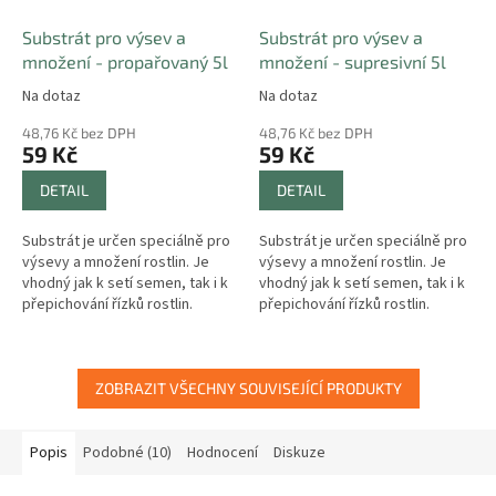
Substrát pro výsev a
Substrát pro výsev a
množení - propařovaný 5l
množení - supresivní 5l
Na dotaz
Na dotaz
48,76 Kč bez DPH
48,76 Kč bez DPH
59 Kč
59 Kč
DETAIL
DETAIL
Substrát je určen speciálně pro
Substrát je určen speciálně pro
výsevy a množení rostlin. Je
výsevy a množení rostlin. Je
vhodný jak k setí semen, tak i k
vhodný jak k setí semen, tak i k
přepichování řízků rostlin.
přepichování řízků rostlin.
ZOBRAZIT VŠECHNY SOUVISEJÍCÍ PRODUKTY
Popis
Podobné (10)
Hodnocení
Diskuze