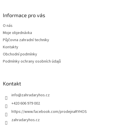
á
p
a
Informace pro vás
t
O nás
í
Moje objednávka
Půjčovna zahradní techniky
Kontakty
Obchodní podmínky
Podmínky ochrany osobních údajů
Kontakt
info
@
zahradaryhos.cz
+420 606 979 002
https://www.facebook.com/prodejnaRYHOS
zahradaryhos.cz