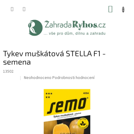
Přejít
NÁKUP
na
obsah
KOŠÍK
Tykev muškátová STELLA F1 -
semena
13502
Průměrné
Neohodnoceno
Podrobnosti hodnocení
Sleva
hodnocení
produktu
je
0,0
z
5
hvězdiček.