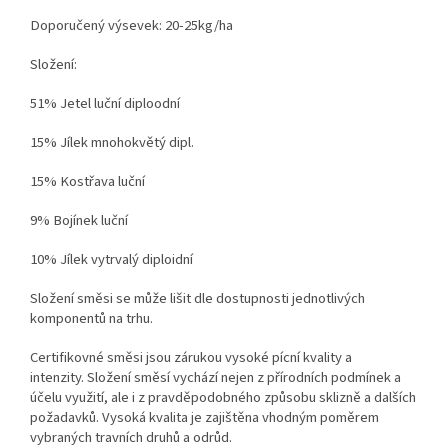
Doporučený výsevek: 20-25kg/ha
Složení:
51% Jetel luční diploodní
15% Jílek mnohokvětý dipl.
15% Kostřava luční
9% Bojínek luční
10% Jílek vytrvalý diploidní
Složení směsi se může lišit dle dostupnosti jednotlivých
komponentů na trhu.
Certifikovné směsi jsou zárukou vysoké pícní kvality a
intenzity. Složení směsí vychází nejen z přírodních podmínek a
účelu využití, ale i z pravděpodobného způsobu sklizně a dalších
požadavků. Vysoká kvalita je zajištěna vhodným poměrem
vybraných travních druhů a odrůd.