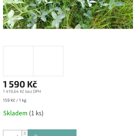
1 590 Kč
1 419,64 Kč bez DPH
Měrná
159 Kč / 1 kg
cena:
Skladem
(1 ks)