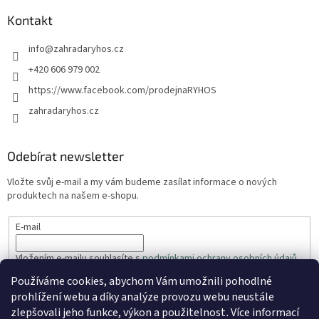
Kontakt
info
@
zahradaryhos.cz
+420 606 979 002
https://www.facebook.com/prodejnaRYHOS
zahradaryhos.cz
Odebírat newsletter
Vložte svůj e-mail a my vám budeme zasílat informace o nových
produktech na našem e-shopu.
E-mail
Vložením e-mailu souhlasíte s
podmínkami ochrany osobních údajů
Používáme cookies, abychom Vám umožnili pohodlné
PŘIHLÁSIT SE
prohlížení webu a díky analýze provozu webu neustále
zlepšovali jeho funkce, výkon a použitelnost
.
Více informací