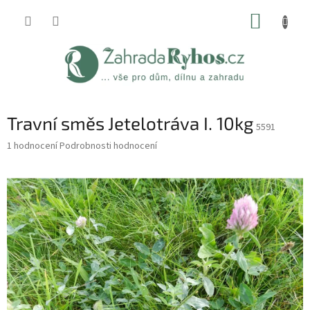
Přejít
NÁKUP
na
obsah
KOŠÍK
Travní směs Jetelotráva I. 10kg
5591
Průměrné
1 hodnocení
Podrobnosti hodnocení
hodnocení
produktu
je
5,0
z
5
hvězdiček.