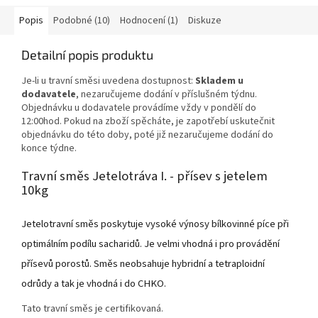
Popis
Podobné (10)
Hodnocení (1)
Diskuze
Detailní popis produktu
Je-li u travní směsi uvedena dostupnost:
Skladem u
dodavatele
, nezaručujeme dodání v příslušném týdnu.
Objednávku u dodavatele provádíme vždy v pondělí do
12:00hod. Pokud na zboží spěcháte, je zapotřebí uskutečnit
objednávku do této doby, poté již nezaručujeme dodání do
konce týdne.
Travní směs Jetelotráva I. - přísev s jetelem
10kg
Jetelotravní směs poskytuje vysoké výnosy bílkovinné píce při
optimálním podílu sacharidů. Je velmi vhodná i pro provádění
přísevů porostů. Směs neobsahuje hybridní a tetraploidní
odrůdy a tak je vhodná i do CHKO.
Tato travní směs je certifikovaná.