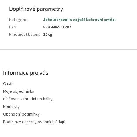
Doplňkové parametry
Kategorie
:
Jetelotravní a vojtěškotravní směsi
EAN
:
8595606501287
Hmotnost balení
:
10kg
Z
á
p
a
Informace pro vás
t
O nás
í
Moje objednávka
Půjčovna zahradní techniky
Kontakty
Obchodní podmínky
Podmínky ochrany osobních údajů