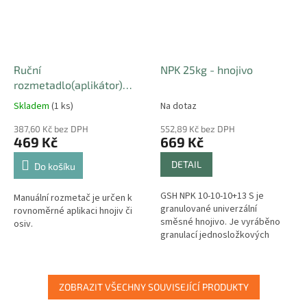
Ruční
NPK 25kg - hnojivo
rozmetadlo(aplikátor)
hnojiv a travního osení 2,7l
Skladem
(1 ks)
Na dotaz
387,60 Kč bez DPH
552,89 Kč bez DPH
469 Kč
669 Kč
DETAIL
Do košíku
GSH NPK 10-10-10+13 S je
Manuální rozmetač je určen k
granulované univerzální
rovnoměrné aplikaci hnojiv či
směsné hnojivo. Je vyráběno
osiv.
granulací jednosložkových
hnojiv se základními živinami
jako je dusík, fosfor a draslík.
ZOBRAZIT VŠECHNY SOUVISEJÍCÍ PRODUKTY