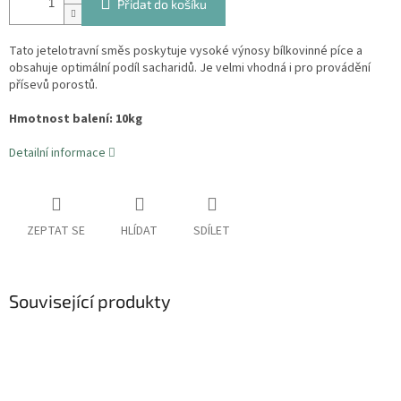
Přidat do košíku
Tato jetelotravní směs poskytuje vysoké výnosy bílkovinné píce a
obsahuje optimální podíl sacharidů. Je velmi vhodná i pro provádění
přísevů porostů.
Hmotnost balení: 10kg
Detailní informace
ZEPTAT SE
HLÍDAT
SDÍLET
Související produkty