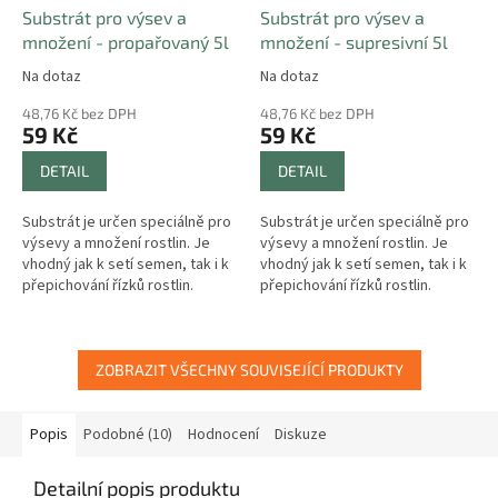
Substrát pro výsev a
Substrát pro výsev a
množení - propařovaný 5l
množení - supresivní 5l
Na dotaz
Na dotaz
48,76 Kč bez DPH
48,76 Kč bez DPH
59 Kč
59 Kč
DETAIL
DETAIL
Substrát je určen speciálně pro
Substrát je určen speciálně pro
výsevy a množení rostlin. Je
výsevy a množení rostlin. Je
vhodný jak k setí semen, tak i k
vhodný jak k setí semen, tak i k
přepichování řízků rostlin.
přepichování řízků rostlin.
ZOBRAZIT VŠECHNY SOUVISEJÍCÍ PRODUKTY
Popis
Podobné (10)
Hodnocení
Diskuze
Detailní popis produktu