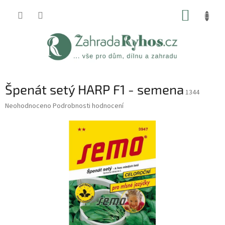
Přejít
NÁKUP
na
obsah
KOŠÍK
Špenát setý HARP F1 - semena
1344
Průměrné
Neohodnoceno
Podrobnosti hodnocení
hodnocení
produktu
je
0,0
z
5
hvězdiček.