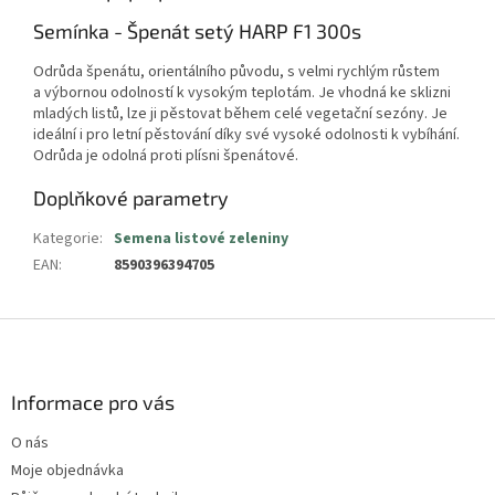
Semínka - Špenát setý HARP F1 300s
Odrůda špenátu, orientálního původu, s velmi rychlým růstem
a výbornou odolností k vysokým teplotám. Je vhodná ke sklizni
mladých listů, lze ji pěstovat během celé vegetační sezóny. Je
ideální i pro letní pěstování díky své vysoké odolnosti k vybíhání.
Odrůda je odolná proti plísni špenátové.
Doplňkové parametry
Kategorie
:
Semena listové zeleniny
EAN
:
8590396394705
Z
á
p
a
Informace pro vás
t
O nás
í
Moje objednávka